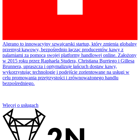
Algrano to innowacyjny szwajcarski startup, który zmienia globalny
przemysł kawowy, bezpośrednio łącząc producentów kawy z
palarniami za pomocą swojej platformy handlowej online. Założony
w 2015 roku przez Raphaela Studera, Christiana Burriego i Gillesa
Brunnera, upraszcza i optymalizuje łańcuch dostaw kawy,
wykorzystując technologię i podejście zorientowane na usługi w
celu promowania przejrzystości i zrównoważonego handlu
bezpośredniego.
Więcej o usługach