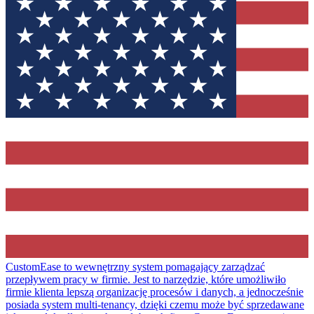
CustomEase to wewnętrzny system pomagający zarządzać
przepływem pracy w firmie. Jest to narzędzie, które umożliwiło
firmie klienta lepszą organizację procesów i danych, a jednocześnie
posiada system multi-tenancy, dzięki czemu może być sprzedawane