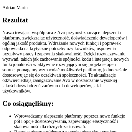
Adrian Marin
Rezultat
Nasza trwająca współpraca z Avo przynosi znaczące ulepszenia
platformy, zwiększając użyteczność, doświadczenie deweloperów i
ogólną jakość produktu. Wdrażanie nowych funkcji i poprawek
odpowiada na krytyczne potrzeby użytkowników, usprawnia
przepływy pracy i zapewnia skalowalność. Dzięki rozwiązywaniu
wyzwań, takich jak zachowanie spójności kodu i integracja nowych
funkcjonalności w aktywnie rozwijającym się projekcie open
source, pomagamy wzmacniać możliwości platformy, jednocześnie
dostosowując się do oczekiwań społeczności. Te aktualizacje
odzwierciedlają zaangażowanie Avo w dostarczanie wysokiej
jakości doświadczeń zarówno dla deweloperów, jak i
użytkowników.
Co osiągnęliśmy:
Wprowadzamy ulepszenia platformy poprzez nowe funkcje
pól i opcje dostosowywania, zapewniając elastyczność i
skalowalność dla różnych zastosowań.
Rozwiązujemy problemy z zarządzaniem skojarzeniami