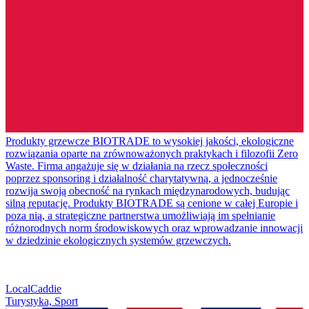
Produkty grzewcze BIOTRADE to wysokiej jakości, ekologiczne
rozwiązania oparte na zrównoważonych praktykach i filozofii Zero
Waste. Firma angażuje się w działania na rzecz społeczności
poprzez sponsoring i działalność charytatywną, a jednocześnie
rozwija swoją obecność na rynkach międzynarodowych, budując
silną reputację. Produkty BIOTRADE są cenione w całej Europie i
poza nią, a strategiczne partnerstwa umożliwiają im spełnianie
różnorodnych norm środowiskowych oraz wprowadzanie innowacji
w dziedzinie ekologicznych systemów grzewczych.
LocalCaddie
Turystyka, Sport