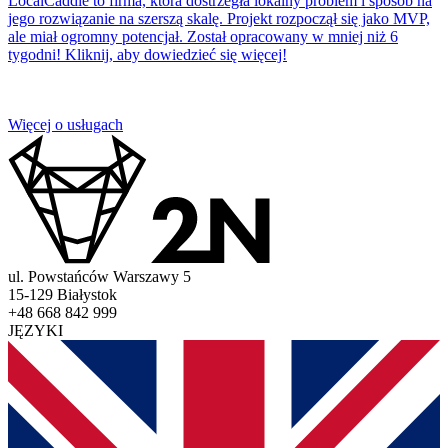
LocalCaddie to firma, która dostrzegła lokalny problem i sposób na
jego rozwiązanie na szerszą skalę. Projekt rozpoczął się jako MVP,
ale miał ogromny potencjał. Został opracowany w mniej niż 6
tygodni! Kliknij, aby dowiedzieć się więcej!
Więcej o usługach
ul. Powstańców Warszawy 5
15-129 Białystok
+48 668 842 999
JĘZYKI