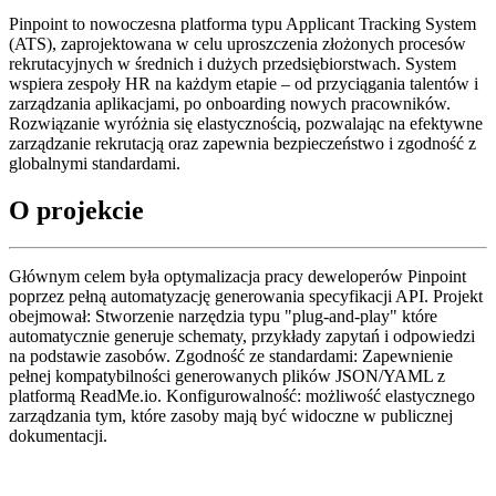
Pinpoint to nowoczesna platforma typu Applicant Tracking System
(ATS), zaprojektowana w celu uproszczenia złożonych procesów
rekrutacyjnych w średnich i dużych przedsiębiorstwach. System
wspiera zespoły HR na każdym etapie – od przyciągania talentów i
zarządzania aplikacjami, po onboarding nowych pracowników.
Rozwiązanie wyróżnia się elastycznością, pozwalając na efektywne
zarządzanie rekrutacją oraz zapewnia bezpieczeństwo i zgodność z
globalnymi standardami.
O projekcie
Głównym celem była optymalizacja pracy deweloperów Pinpoint
poprzez pełną automatyzację generowania specyfikacji API. Projekt
obejmował: Stworzenie narzędzia typu "plug-and-play" które
automatycznie generuje schematy, przykłady zapytań i odpowiedzi
na podstawie zasobów. Zgodność ze standardami: Zapewnienie
pełnej kompatybilności generowanych plików JSON/YAML z
platformą ReadMe.io. Konfigurowalność: możliwość elastycznego
zarządzania tym, które zasoby mają być widoczne w publicznej
dokumentacji.