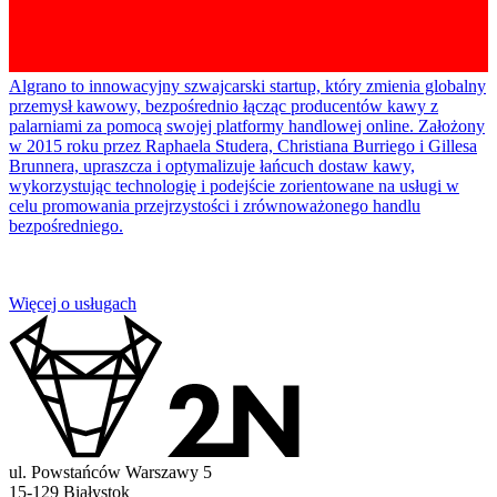
Algrano to innowacyjny szwajcarski startup, który zmienia globalny
przemysł kawowy, bezpośrednio łącząc producentów kawy z
palarniami za pomocą swojej platformy handlowej online. Założony
w 2015 roku przez Raphaela Studera, Christiana Burriego i Gillesa
Brunnera, upraszcza i optymalizuje łańcuch dostaw kawy,
wykorzystując technologię i podejście zorientowane na usługi w
celu promowania przejrzystości i zrównoważonego handlu
bezpośredniego.
Więcej o usługach
ul. Powstańców Warszawy 5
15-129 Białystok