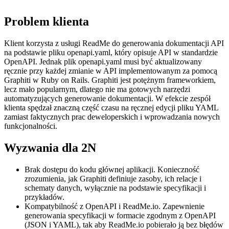
Problem klienta
Klient korzysta z usługi ReadMe do generowania dokumentacji API
na podstawie pliku openapi.yaml, który opisuje API w standardzie
OpenAPI. Jednak plik openapi.yaml musi być aktualizowany
ręcznie przy każdej zmianie w API implementowanym za pomocą
Graphiti w Ruby on Rails. Graphiti jest potężnym frameworkiem,
lecz mało popularnym, dlatego nie ma gotowych narzędzi
automatyzujących generowanie dokumentacji. W efekcie zespół
klienta spędzał znaczną część czasu na ręcznej edycji pliku YAML
zamiast faktycznych prac deweloperskich i wprowadzania nowych
funkcjonalności.
Wyzwania dla 2N
Brak dostępu do kodu głównej aplikacji. Konieczność
zrozumienia, jak Graphiti definiuje zasoby, ich relacje i
schematy danych, wyłącznie na podstawie specyfikacji i
przykładów.
Kompatybilność z OpenAPI i ReadMe.io. Zapewnienie
generowania specyfikacji w formacie zgodnym z OpenAPI
(JSON i YAML), tak aby ReadMe.io pobierało ją bez błędów