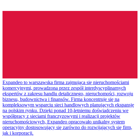
Expandeo to warszawska firma zajmująca się nieruchomościami
komercyjnymi, prowadzona przez zespół interdyscyplinarnych
ekspertów z zakresu handlu detalicznego, nieruchomości, rozwoju
biznesu, budownictwa i finansów. Firma koncentruje się na
kompleksowym wsparciu sieci handlowych planujących ekspansję
na polskim rynku. Dzięki ponad 10-letniemu doświadczeniu we
współpracy z sieciami franczyzowymi i realizacji projektów
nieruchomościowych, Expandeo opracowało unikalny system
operacyjny dostosowujący się zarówno do rozwijających się firm,
jak i korporacji.