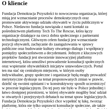
O kliencie
Fundacja Demokracja Przyszłości to nowoczesna organizacja, której
misją jest wzmacnianie procesów demokratycznych oraz
promowanie aktywnego udziału obywateli w życiu publicznym w
Polsce. Niedawno fundacja nawiązała z nami kontakt za
pośrednictwem platformy Tech To The Rescue, która łączy
organizacje działające na rzecz dobra społecznego z partnerami
technologicznymi. Głównym celem fundacji jest wzmacnianie
pozycji obywateli, zachęcanie do zaangażowania w sprawy
publiczne oraz budowanie kultury otwartego dialogu i współpracy
pomiędzy społeczeństwem a decydentami. Jednym z kluczowych
projektów fundacji jest stworzenie innowacyjnej platformy
internetowej, która umożliwi prowadzenie konsultacji społecznych
oraz wspieranie obywatelskich inicjatyw ustawodawczych. Portal
ten ma stać się centralnym miejscem, w którym osoby
indywidualne, grupy społeczne i organizacje będą mogły prowadzić
merytoryczne dyskusje na temat proponowanych zmian w prawie,
dzielić się swoimi opiniami i w konstruktywny sposób uczestniczyć
w procesie legislacyjnym. Do tej pory nie było w Polsce jednolitej i
łatwo dostępnej przestrzeni, w której obywatele mogliby brać udział
w otwartych i przejrzystych debatach na temat spraw legislacyjnych.
Fundacja Demokracja Przyszłości chce wypełnić tę lukę, tworząc
platformę, która nie tylko usprawni konsultacje społeczne, ale także