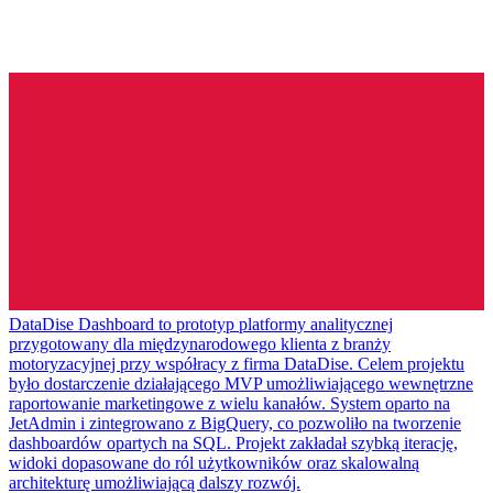
DataDise Dashboard to prototyp platformy analitycznej
przygotowany dla międzynarodowego klienta z branży
motoryzacyjnej przy współracy z firma DataDise. Celem projektu
było dostarczenie działającego MVP umożliwiającego wewnętrzne
raportowanie marketingowe z wielu kanałów. System oparto na
JetAdmin i zintegrowano z BigQuery, co pozwoliło na tworzenie
dashboardów opartych na SQL. Projekt zakładał szybką iterację,
widoki dopasowane do ról użytkowników oraz skalowalną
architekturę umożliwiającą dalszy rozwój.