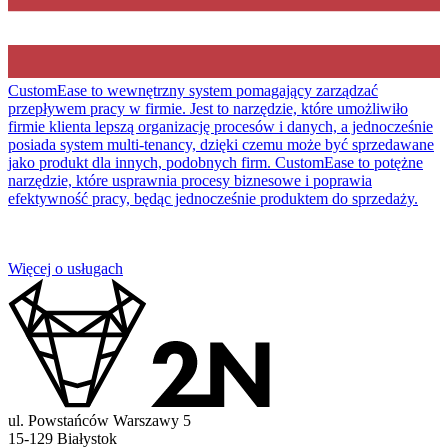
CustomEase to wewnętrzny system pomagający zarządzać
przepływem pracy w firmie. Jest to narzędzie, które umożliwiło
firmie klienta lepszą organizację procesów i danych, a jednocześnie
posiada system multi-tenancy, dzięki czemu może być sprzedawane
jako produkt dla innych, podobnych firm. CustomEase to potężne
narzędzie, które usprawnia procesy biznesowe i poprawia
efektywność pracy, będąc jednocześnie produktem do sprzedaży.
Więcej o usługach
ul. Powstańców Warszawy 5
15-129 Białystok