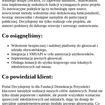
własnego setupu Dockera, co zapewnia stabilność, skalowalność
oraz implementację unikalnych funkcji wymaganych przez projekt.
To innowacyjne podejście łączy technologię open source,
nowoczesne metody wdrożenia oraz dedykowaną funkcjonalność,
tworząc niezawodne i dostępne narzędzie do partycypacji
publicznej. Decydujemy nie tylko realizuje cele projektu, ale
stanowi podstawę do dalszego rozwoju i szerszego zastosowania.
Co osiągnęliśmy:
Wdrożenie bezpiecznej i stabilnej platformy do głosowań i
udziału obywatelskiego.
Integracja z SMSAPI w celu autoryzacji użytkowników.
Implementacja jawnych głosowań.
Obsługa instancji do użytku krajowego oraz lokalnych
młodzieżowych rad miasta.
Co powiedział klient:
Portal Decydujemy to dla Fundacji Demokracja Przyszłości
kluczowe narzędzie realizacji naszych celów statutowych. Portal nie
tylko działa poprawnie i stabilnie, ale przede wszystkim wzmacnia
sprawczość młodzieżowych rad miejskich, dając im dostęp do
specjalnie zaimplementowanego modułu jawnego głosowania. Co