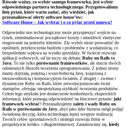
Równie ważny, co wybór samego frameworka, jest wybór
odpowiedniego partnera technologicznego. Przygotowaliśmy
listę pytań, które warto zadać, aby wiedzieć, jak
przeanalizować oferty software house’ów:
Software House – Jak wybrać i o co pytać przed umową?
Odpowiedni stos technologiczny może przyspieszyć wejście na
rynek, zminimalizować początkowe koszty i umożliwić elastyczne
reagowanie na potrzeby klientów. Zły wybór może prowadzić do
opóźnień, przekroczenia budżetu i problemów z wydajnością, co
bezpośrednio wpływa na wyniki sprzedaży. W świecie rozwoju
aplikacji webowych, od lat toczy się debata:
Ruby on Rails vs
Java
. To nie tylko
porównanie frameworków
, ale starcie dwóch
odmiennych filozofii tworzenia oprogramowania. Z jednej strony
mamy dojrzałą, potężną i wszechobecną Javę, kojarzoną z
niezawodnością i korporacyjnym światem. Z drugiej – zwinne i
dynamiczne Ruby on Rails, które zrewolucjonizowało świat
startupów, oferując niespotykaną szybkość tworzenia produktów.
Celem tego artykułu jest dostarczenie konkretnych, eksperckich
informacji, które pomogą odpowiedzieć na kluczowe pytanie:
jaki
framework wybrać
? Przeanalizujemy
zalety i wady Ruby on
Rails w porównaniu do Javy
, abyś jako lider biznesu mógł podjąć
świadomą decyzję, która technologia lepiej wesprze realizację
Twoich celów sprzedażowych i strategii rozwoju firmy w
perspektywie krótko- i długoterminowej. Zastanowimy się,
kiedy