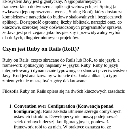
Ekosystem Javy jest gigantyczny. Najpopularniejszym
frameworkiem do tworzenia aplikacji webowych jest Spring (a
zwłaszcza jego uproszczona wersja, Spring Boot), który dostarcza
kompleksowe narzędzia do budowy skalowalnych i bezpiecznych
aplikacji. Dostępność ogromnej liczby bibliotek, narzędzi oraz, co
kluczowe, szerokiej bazy doświadczonych programistów sprawia,
że Java jest postrzegana jako bezpieczny i przewidywalny wybór
dla dużych, długoterminowych projektów.
Czym jest Ruby on Rails (RoR)?
Ruby on Rails, często skracane do Rails lub RoR, to nie język, a
framework aplikacyjny napisany w języku Ruby. Ruby to język
interpretowany i dynamicznie typowany, co stanowi przeciwieństwo
Javy. Kod jest analizowany w trakcie działania aplikacji, a typy
zmiennych nie muszą być z góry deklarowane.
Filozofia Ruby on Rails opiera się na dwóch kluczowych zasadach:
Convention over Configuration (Konwencja ponad
konfiguracją):
Rails zakłada istnienie szeregu domyślnych
ustawień i struktur. Deweloperzy nie muszą podejmować
setek drobnych decyzji konfiguracyjnych, ponieważ
framework robi to za nich. W praktyce oznacza to, że