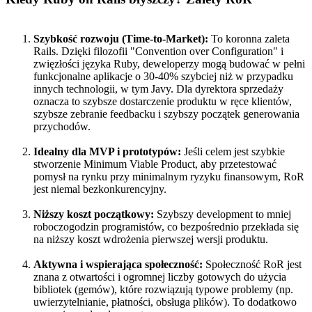
Szybkość rozwoju (Time-to-Market):
To koronna zaleta
Rails. Dzięki filozofii "Convention over Configuration" i
zwięzłości języka Ruby, deweloperzy mogą budować w pełni
funkcjonalne aplikacje o 30-40% szybciej niż w przypadku
innych technologii, w tym Javy. Dla dyrektora sprzedaży
oznacza to szybsze dostarczenie produktu w ręce klientów,
szybsze zebranie feedbacku i szybszy początek generowania
przychodów.
Idealny dla MVP i prototypów:
Jeśli celem jest szybkie
stworzenie Minimum Viable Product, aby przetestować
pomysł na rynku przy minimalnym ryzyku finansowym, RoR
jest niemal bezkonkurencyjny.
Niższy koszt początkowy:
Szybszy development to mniej
roboczogodzin programistów, co bezpośrednio przekłada się
na niższy koszt wdrożenia pierwszej wersji produktu.
Aktywna i wspierająca społeczność:
Społeczność RoR jest
znana z otwartości i ogromnej liczby gotowych do użycia
bibliotek (gemów), które rozwiązują typowe problemy (np.
uwierzytelnianie, płatności, obsługa plików). To dodatkowo