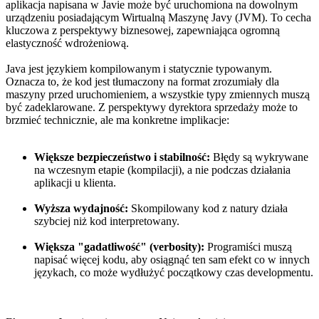
aplikacja napisana w Javie może być uruchomiona na dowolnym
urządzeniu posiadającym Wirtualną Maszynę Javy (JVM). To cecha
kluczowa z perspektywy biznesowej, zapewniająca ogromną
elastyczność wdrożeniową.
Java jest językiem kompilowanym i statycznie typowanym.
Oznacza to, że kod jest tłumaczony na format zrozumiały dla
maszyny przed uruchomieniem, a wszystkie typy zmiennych muszą
być zadeklarowane. Z perspektywy dyrektora sprzedaży może to
brzmieć technicznie, ale ma konkretne implikacje:
Większe bezpieczeństwo i stabilność:
Błędy są wykrywane
na wczesnym etapie (kompilacji), a nie podczas działania
aplikacji u klienta.
Wyższa wydajność:
Skompilowany kod z natury działa
szybciej niż kod interpretowany.
Większa "gadatliwość" (verbosity):
Programiści muszą
napisać więcej kodu, aby osiągnąć ten sam efekt co w innych
językach, co może wydłużyć początkowy czas developmentu.