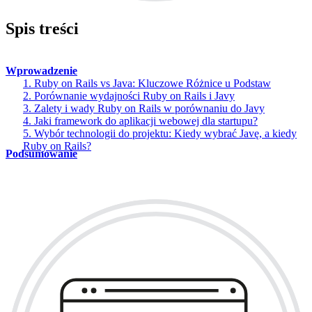
Spis treści
Wprowadzenie
1. Ruby on Rails vs Java: Kluczowe Różnice u Podstaw
2. Porównanie wydajności Ruby on Rails i Javy
3. Zalety i wady Ruby on Rails w porównaniu do Javy
4. Jaki framework do aplikacji webowej dla startupu?
5. Wybór technologii do projektu: Kiedy wybrać Javę, a kiedy
Ruby on Rails?
Podsumowanie