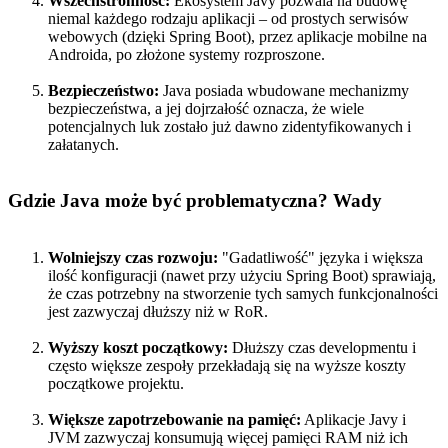
Wszechstronność:
Ekosystem Javy pozwala na budowę
niemal każdego rodzaju aplikacji – od prostych serwisów
webowych (dzięki Spring Boot), przez aplikacje mobilne na
Androida, po złożone systemy rozproszone.
Bezpieczeństwo:
Java posiada wbudowane mechanizmy
bezpieczeństwa, a jej dojrzałość oznacza, że wiele
potencjalnych luk zostało już dawno zidentyfikowanych i
załatanych.
Gdzie Java może być problematyczna? Wady
Wolniejszy czas rozwoju:
"Gadatliwość" języka i większa
ilość konfiguracji (nawet przy użyciu Spring Boot) sprawiają,
że czas potrzebny na stworzenie tych samych funkcjonalności
jest zazwyczaj dłuższy niż w RoR.
Wyższy koszt początkowy:
Dłuższy czas developmentu i
często większe zespoły przekładają się na wyższe koszty
początkowe projektu.
Większe zapotrzebowanie na pamięć:
Aplikacje Javy i
JVM zazwyczaj konsumują więcej pamięci RAM niż ich