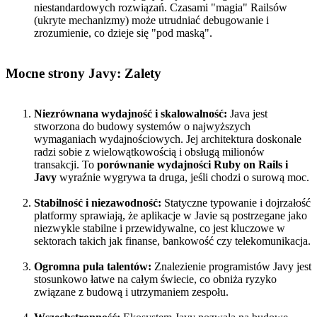
niestandardowych rozwiązań. Czasami "magia" Railsów
(ukryte mechanizmy) może utrudniać debugowanie i
zrozumienie, co dzieje się "pod maską".
Mocne strony Javy: Zalety
Niezrównana wydajność i skalowalność:
Java jest
stworzona do budowy systemów o najwyższych
wymaganiach wydajnościowych. Jej architektura doskonale
radzi sobie z wielowątkowością i obsługą milionów
transakcji. To
porównanie wydajności Ruby on Rails i
Javy
wyraźnie wygrywa ta druga, jeśli chodzi o surową moc.
Stabilność i niezawodność:
Statyczne typowanie i dojrzałość
platformy sprawiają, że aplikacje w Javie są postrzegane jako
niezwykle stabilne i przewidywalne, co jest kluczowe w
sektorach takich jak finanse, bankowość czy telekomunikacja.
Ogromna pula talentów:
Znalezienie programistów Javy jest
stosunkowo łatwe na całym świecie, co obniża ryzyko
związane z budową i utrzymaniem zespołu.