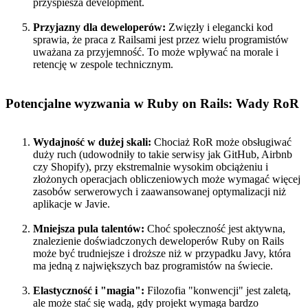
przyspiesza development.
Przyjazny dla deweloperów:
Zwięzły i elegancki kod
sprawia, że praca z Railsami jest przez wielu programistów
uważana za przyjemność. To może wpływać na morale i
retencję w zespole technicznym.
Potencjalne wyzwania w Ruby on Rails: Wady RoR
Wydajność w dużej skali:
Chociaż RoR może obsługiwać
duży ruch (udowodniły to takie serwisy jak GitHub, Airbnb
czy Shopify), przy ekstremalnie wysokim obciążeniu i
złożonych operacjach obliczeniowych może wymagać więcej
zasobów serwerowych i zaawansowanej optymalizacji niż
aplikacje w Javie.
Mniejsza pula talentów:
Choć społeczność jest aktywna,
znalezienie doświadczonych deweloperów Ruby on Rails
może być trudniejsze i droższe niż w przypadku Javy, która
ma jedną z największych baz programistów na świecie.
Elastyczność i "magia":
Filozofia "konwencji" jest zaletą,
ale może stać się wadą, gdy projekt wymaga bardzo