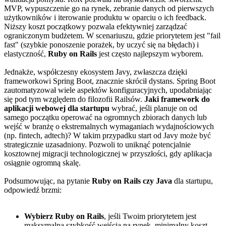
MVP, wypuszczenie go na rynek, zebranie danych od pierwszych
użytkowników i iterowanie produktu w oparciu o ich feedback.
Niższy koszt początkowy pozwala efektywniej zarządzać
ograniczonym budżetem. W scenariuszu, gdzie priorytetem jest "fail
fast" (szybkie ponoszenie porażek, by uczyć się na błędach) i
elastyczność,
Ruby on Rails
jest często najlepszym wyborem.
Jednakże, współczesny ekosystem Javy, zwłaszcza dzięki
frameworkowi Spring Boot, znacznie skrócił dystans. Spring Boot
zautomatyzował wiele aspektów konfiguracyjnych, upodabniając
się pod tym względem do filozofii Railsów.
Jaki framework do
aplikacji webowej dla startupu
wybrać, jeśli planuje on od
samego początku operować na ogromnych zbiorach danych lub
wejść w branżę o ekstremalnych wymaganiach wydajnościowych
(np. fintech, adtech)? W takim przypadku start od Javy może być
strategicznie uzasadniony. Pozwoli to uniknąć potencjalnie
kosztownej migracji technologicznej w przyszłości, gdy aplikacja
osiągnie ogromną skalę.
Podsumowując, na pytanie
Ruby on Rails czy Java
dla startupu,
odpowiedź brzmi:
Wybierz Ruby on Rails
, jeśli Twoim priorytetem jest
maksymalna szybkość wejścia na rynek, minimalny koszt