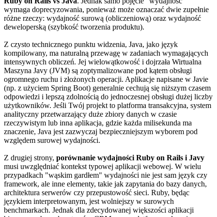
Ruby on Rails vs Java
. Jednak samo pojęcie "wydajność"
wymaga doprecyzowania, ponieważ może oznaczać dwie zupełnie
różne rzeczy: wydajność surową (obliczeniową) oraz wydajność
deweloperską (szybkość tworzenia produktu).
Z czysto technicznego punktu widzenia, Java, jako język
kompilowany, ma naturalną przewagę w zadaniach wymagających
intensywnych obliczeń. Jej wielowątkowość i dojrzała Wirtualna
Maszyna Javy (JVM) są zoptymalizowane pod kątem obsługi
ogromnego ruchu i złożonych operacji. Aplikacje napisane w Javie
(np. z użyciem Spring Boot) generalnie cechują się niższym czasem
odpowiedzi i lepszą zdolnością do jednoczesnej obsługi dużej liczby
użytkowników. Jeśli Twój projekt to platforma transakcyjna, system
analityczny przetwarzający duże zbiory danych w czasie
rzeczywistym lub inna aplikacja, gdzie każda milisekunda ma
znaczenie, Java jest zazwyczaj bezpieczniejszym wyborem pod
względem surowej wydajności.
Z drugiej strony,
porównanie wydajności Ruby on Rails i Javy
musi uwzględniać kontekst typowej aplikacji webowej. W wielu
przypadkach "wąskim gardłem" wydajności nie jest sam język czy
framework, ale inne elementy, takie jak zapytania do bazy danych,
architektura serwerów czy przepustowość sieci. Ruby, będąc
językiem interpretowanym, jest wolniejszy w surowych
benchmarkach. Jednak dla zdecydowanej większości aplikacji