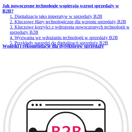
Jak nowoczesne technologie wspierają wzrost sprzedaży w
B2B?
1. Digitalizacja jako imperatyw w sprzedaży B2B
2. Kluczowe filary technologiczne dla wzrostu sprzedaży B2B
3. Kluczowe korzyści z wdrożenia nowoczesnych technologii w
sprzedaży B2B
4. Wyzwania we wdrażaniu technologii w sprzedaży B2B
5. Przykłady narzędzi do digitalizacji sprzedaży B2B
Wnioski i rekomendacje dla dyrektorów sprzedaży