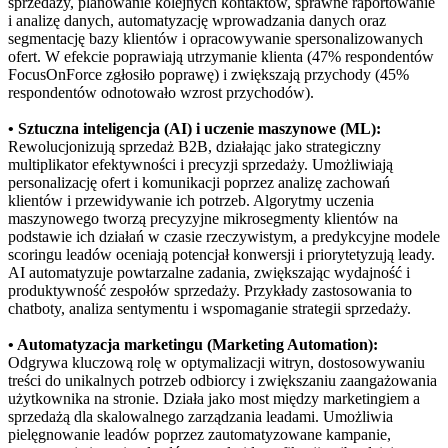
sprzedaży, planowanie kolejnych kontaktów, sprawne raportowanie
i analizę danych, automatyzację wprowadzania danych oraz
segmentację bazy klientów i opracowywanie spersonalizowanych
ofert. W efekcie poprawiają utrzymanie klienta (47% respondentów
FocusOnForce zgłosiło poprawę) i zwiększają przychody (45%
respondentów odnotowało wzrost przychodów).
• Sztuczna inteligencja (AI) i uczenie maszynowe (ML):
Rewolucjonizują sprzedaż B2B, działając jako strategiczny
multiplikator efektywności i precyzji sprzedaży. Umożliwiają
personalizację ofert i komunikacji poprzez analizę zachowań
klientów i przewidywanie ich potrzeb. Algorytmy uczenia
maszynowego tworzą precyzyjne mikrosegmenty klientów na
podstawie ich działań w czasie rzeczywistym, a predykcyjne modele
scoringu leadów oceniają potencjał konwersji i priorytetyzują leady.
AI automatyzuje powtarzalne zadania, zwiększając wydajność i
produktywność zespołów sprzedaży. Przykłady zastosowania to
chatboty, analiza sentymentu i wspomaganie strategii sprzedaży.
• Automatyzacja marketingu (Marketing Automation):
Odgrywa kluczową rolę w optymalizacji witryn, dostosowywaniu
treści do unikalnych potrzeb odbiorcy i zwiększaniu zaangażowania
użytkownika na stronie. Działa jako most między marketingiem a
sprzedażą dla skalowalnego zarządzania leadami. Umożliwia
pielęgnowanie leadów poprzez zautomatyzowane kampanie,