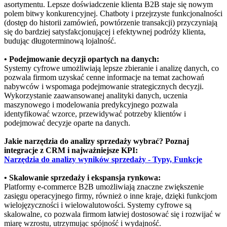
asortymentu. Lepsze doświadczenie klienta B2B staje się nowym
polem bitwy konkurencyjnej. Chatboty i przejrzyste funkcjonalności
(dostęp do historii zamówień, powtórzenie transakcji) przyczyniają
się do bardziej satysfakcjonującej i efektywnej podróży klienta,
budując długoterminową lojalność.
• Podejmowanie decyzji opartych na danych:
Systemy cyfrowe umożliwiają lepsze zbieranie i analizę danych, co
pozwala firmom uzyskać cenne informacje na temat zachowań
nabywców i wspomaga podejmowanie strategicznych decyzji.
Wykorzystanie zaawansowanej analityki danych, uczenia
maszynowego i modelowania predykcyjnego pozwala
identyfikować wzorce, przewidywać potrzeby klientów i
podejmować decyzje oparte na danych.
Jakie narzędzia do analizy sprzedaży wybrać? Poznaj
integracje z CRM i najważniejsze KPI:
Narzędzia do analizy wyników sprzedaży - Typy, Funkcje
• Skalowanie sprzedaży i ekspansja rynkowa:
Platformy e-commerce B2B umożliwiają znaczne zwiększenie
zasięgu operacyjnego firmy, również o inne kraje, dzięki funkcjom
wielojęzyczności i wielowalutowości. Systemy cyfrowe są
skalowalne, co pozwala firmom łatwiej dostosować się i rozwijać w
miarę wzrostu, utrzymując spójność i wydajność.