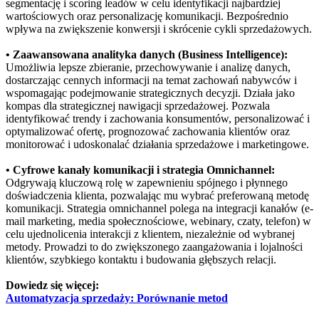
segmentację i scoring leadów w celu identyfikacji najbardziej
wartościowych oraz personalizację komunikacji. Bezpośrednio
wpływa na zwiększenie konwersji i skrócenie cykli sprzedażowych.
• Zaawansowana analityka danych (Business Intelligence):
Umożliwia lepsze zbieranie, przechowywanie i analizę danych,
dostarczając cennych informacji na temat zachowań nabywców i
wspomagając podejmowanie strategicznych decyzji. Działa jako
kompas dla strategicznej nawigacji sprzedażowej. Pozwala
identyfikować trendy i zachowania konsumentów, personalizować i
optymalizować ofertę, prognozować zachowania klientów oraz
monitorować i udoskonalać działania sprzedażowe i marketingowe.
• Cyfrowe kanały komunikacji i strategia Omnichannel:
Odgrywają kluczową rolę w zapewnieniu spójnego i płynnego
doświadczenia klienta, pozwalając mu wybrać preferowaną metodę
komunikacji. Strategia omnichannel polega na integracji kanałów (e-
mail marketing, media społecznościowe, webinary, czaty, telefon) w
celu ujednolicenia interakcji z klientem, niezależnie od wybranej
metody. Prowadzi to do zwiększonego zaangażowania i lojalności
klientów, szybkiego kontaktu i budowania głębszych relacji.
Dowiedz się więcej:
Automatyzacja sprzedaży: Porównanie metod