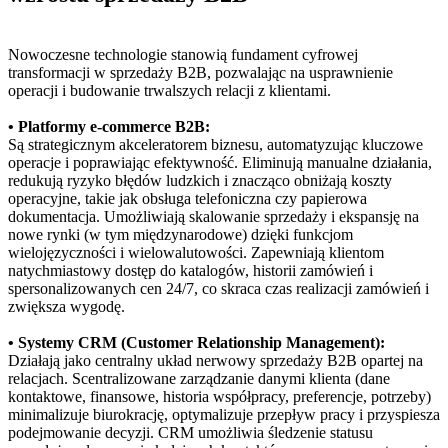
Nowoczesne technologie stanowią fundament cyfrowej
transformacji w sprzedaży B2B, pozwalając na usprawnienie
operacji i budowanie trwalszych relacji z klientami.
• Platformy e-commerce B2B:
Są strategicznym akceleratorem biznesu, automatyzując kluczowe
operacje i poprawiając efektywność. Eliminują manualne działania,
redukują ryzyko błędów ludzkich i znacząco obniżają koszty
operacyjne, takie jak obsługa telefoniczna czy papierowa
dokumentacja. Umożliwiają skalowanie sprzedaży i ekspansję na
nowe rynki (w tym międzynarodowe) dzięki funkcjom
wielojęzyczności i wielowalutowości. Zapewniają klientom
natychmiastowy dostęp do katalogów, historii zamówień i
spersonalizowanych cen 24/7, co skraca czas realizacji zamówień i
zwiększa wygodę.
• Systemy CRM (Customer Relationship Management):
Działają jako centralny układ nerwowy sprzedaży B2B opartej na
relacjach. Scentralizowane zarządzanie danymi klienta (dane
kontaktowe, finansowe, historia współpracy, preferencje, potrzeby)
minimalizuje biurokrację, optymalizuje przepływ pracy i przyspiesza
podejmowanie decyzji. CRM umożliwia śledzenie statusu