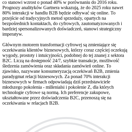
co stanowi wzrost o ponad 40% w porównaniu do 2016 roku.
Prognozy analityków Gartnera wskazują, że do 2025 roku nawet
80% interakcji w handlu B2B będzie odbywać się online. To
przejście od tradycyjnych metod sprzedaży, opartych na
bezpośrednich kontaktach, do cyfrowych, zautomatyzowanych i
bardziej spersonalizowanych doświadczeń, stanowi strategiczny
imperatyw.
Głównym motorem transformacji cyfrowej są zmieniające się
oczekiwania klientów biznesowych, którzy coraz częściej oczekują
wygody, prostoty i intuicyjności, podobnej do tej znanej z sektora
B2C. Liczą na dostępność 24/7, szybkie transakcje, możliwość
śledzenia zamówienia oraz składania zamówień online. To
zjawisko, nazywane konsumeryzacją oczekiwań B2B, zmienia
paradygmat relacji biznesowych. Za ponad 70% interakcji
biznesowych w firmach odpowiadają dziś przedstawiciele
młodszego pokolenia - millenialsi i pokolenie Z, dla których
technologie cyfrowe są normą. Ich preferencje zakupowe,
ukształtowane przez doświadczenia B2C, przenoszą się na
oczekiwania w relacjach B2B.