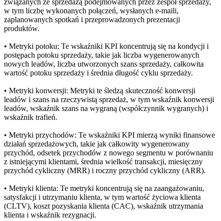
związanych ze sprzedażą podejmowanych przez zespół sprzedaży,
w tym liczbę wykonanych połączeń, wysłanych e-maili,
zaplanowanych spotkań i przeprowadzonych prezentacji
produktów.
• Metryki potoku: Te wskaźniki KPI koncentrują się na kondycji i
postępach potoku sprzedaży, takie jak liczba wygenerowanych
nowych leadów, liczba utworzonych szans sprzedaży, całkowita
wartość potoku sprzedaży i średnia długość cyklu sprzedaży.
• Metryki konwersji: Metryki te śledzą skuteczność konwersji
leadów i szans na rzeczywistą sprzedaż, w tym wskaźnik konwersji
leadów, wskaźnik szans na wygraną (współczynnik wygranych) i
wskaźnik trafień.
• Metryki przychodów: Te wskaźniki KPI mierzą wyniki finansowe
działań sprzedażowych, takie jak całkowity wygenerowany
przychód, odsetek przychodów z nowego segmentu w porównaniu
z istniejącymi klientami, średnia wielkość transakcji, miesięczny
przychód cykliczny (MRR) i roczny przychód cykliczny (ARR).
• Metryki klienta: Te metryki koncentrują się na zaangażowaniu,
satysfakcji i utrzymaniu klienta, w tym wartość życiowa klienta
(CLTV), koszt pozyskania klienta (CAC), wskaźnik utrzymania
klienta i wskaźnik rezygnacji.