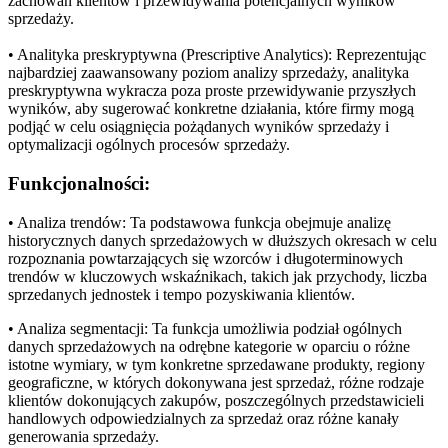
zachowań klientów i przewidywania potencjalnych wyników
sprzedaży.
• Analityka preskryptywna (Prescriptive Analytics): Reprezentując
najbardziej zaawansowany poziom analizy sprzedaży, analityka
preskryptywna wykracza poza proste przewidywanie przyszłych
wyników, aby sugerować konkretne działania, które firmy mogą
podjąć w celu osiągnięcia pożądanych wyników sprzedaży i
optymalizacji ogólnych procesów sprzedaży.
Funkcjonalności:
• Analiza trendów: Ta podstawowa funkcja obejmuje analizę
historycznych danych sprzedażowych w dłuższych okresach w celu
rozpoznania powtarzających się wzorców i długoterminowych
trendów w kluczowych wskaźnikach, takich jak przychody, liczba
sprzedanych jednostek i tempo pozyskiwania klientów.
• Analiza segmentacji: Ta funkcja umożliwia podział ogólnych
danych sprzedażowych na odrębne kategorie w oparciu o różne
istotne wymiary, w tym konkretne sprzedawane produkty, regiony
geograficzne, w których dokonywana jest sprzedaż, różne rodzaje
klientów dokonujących zakupów, poszczególnych przedstawicieli
handlowych odpowiedzialnych za sprzedaż oraz różne kanały
generowania sprzedaży.