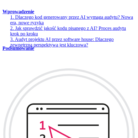
Wprowadzenie
1. Dlaczego kod generowany przez AI wymaga audytu? Nowa
era, nowe ryzyka
2. Jak sprawdzić jakość kodu pisanego z AI? Proces audytu
krok po kroku
3. Audyt projektu AI przez software house: Dlaczego
zewnętrzna perspektywa jest kluczowa?
Podsumowanie