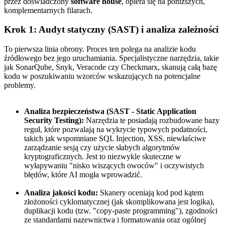
przez doświadczony
software house
, opiera się na poniższych,
komplementarnych filarach.
Krok 1: Audyt statyczny (SAST) i analiza zależności
To pierwsza linia obrony. Proces ten polega na analizie kodu
źródłowego bez jego uruchamiania. Specjalistyczne narzędzia, takie
jak SonarQube, Snyk, Veracode czy Checkmarx, skanują całą bazę
kodu w poszukiwaniu wzorców wskazujących na potencjalne
problemy.
Analiza bezpieczeństwa (SAST - Static Application
Security Testing):
Narzędzia te posiadają rozbudowane bazy
reguł, które pozwalają na wykrycie typowych podatności,
takich jak wspomniane SQL Injection, XSS, niewłaściwe
zarządzanie sesją czy użycie słabych algorytmów
kryptograficznych. Jest to niezwykle skuteczne w
wyłapywaniu "nisko wiszących owoców" i oczywistych
błędów, które AI mogła wprowadzić.
Analiza jakości kodu:
Skanery oceniają kod pod kątem
złożoności cyklomatycznej (jak skomplikowana jest logika),
duplikacji kodu (tzw. "copy-paste programming"), zgodności
ze standardami nazewnictwa i formatowania oraz ogólnej