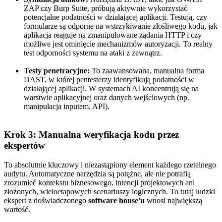
ZAP czy Burp Suite, próbują aktywnie wykorzystać
potencjalne podatności w działającej aplikacji. Testują, czy
formularze są odporne na wstrzykiwanie złośliwego kodu, jak
aplikacja reaguje na zmanipulowane żądania HTTP i czy
możliwe jest ominięcie mechanizmów autoryzacji. To realny
test odporności systemu na ataki z zewnątrz.
Testy penetracyjne:
To zaawansowana, manualna forma
DAST, w której pentesterzy identyfikują podatności w
działającej aplikacji. W systemach AI koncentrują się na
warstwie aplikacyjnej oraz danych wejściowych (np.
manipulacja inputem, API).
Krok 3: Manualna weryfikacja kodu przez
ekspertów
To absolutnie kluczowy i niezastąpiony element każdego rzetelnego
audytu. Automatyczne narzędzia są potężne, ale nie potrafią
zrozumieć kontekstu biznesowego, intencji projektowych ani
złożonych, wieloetapowych scenariuszy logicznych. To tutaj ludzki
ekspert z doświadczonego
software house'u
wnosi największą
wartość.