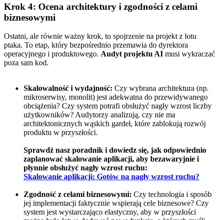
Krok 4: Ocena architektury i zgodności z celami
biznesowymi
Ostatni, ale równie ważny krok, to spojrzenie na projekt z lotu
ptaka. To etap, który bezpośrednio przemawia do dyrektora
operacyjnego i produktowego.
Audyt projektu AI
musi wykraczać
poza sam kod.
Skalowalność i wydajność:
Czy wybrana architektura (np.
mikroserwisy, monolit) jest adekwatna do przewidywanego
obciążenia? Czy system potrafi obsłużyć nagły wzrost liczby
użytkowników? Audytorzy analizują, czy nie ma
architektonicznych wąskich gardeł, które zablokują rozwój
produktu w przyszłości.
Sprawdź nasz poradnik i dowiedz się, jak odpowiednio
zaplanować skalowanie aplikacji, aby bezawaryjnie i
płynnie obsłużyć nagły wzrost ruchu:
Skalowanie aplikacji: Gotów na nagły wzrost ruchu?
Zgodność z celami biznesowymi:
Czy technologia i sposób
jej implementacji faktycznie wspierają cele biznesowe? Czy
system jest wystarczająco elastyczny, aby w przyszłości