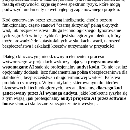
fasadą efektywności kryje się nowe spektrum ryzyk, które mogą
podważyć fundamenty nawet najlepiej zaplanowanego projektu.
Kod generowany przez sztuczną inteligencję, choć z pozoru
funkcjonalny, często stanowi "czarną skrzynkę" pełną ukrytych
wad, luk bezpieczeństwa i długu technologicznego. Ignorowanie
tych zagrożeń w imię szybkości jest strategicznym błędem, który
może prowadzić do katastrofalnych w skutkach awarii, naruszeń
bezpieczeństwa i eskalacji kosztów utrzymania w przyszłości.
Dlatego kluczowym, nieodzownym elementem procesu
wytwórczego w projektach wykorzystujących
programowanie
wspomagane AI
staje się profesjonalny
audyt kodu
. To nie jest już
opcjonalny dodatek, lecz fundamentalna polisa ubezpieczeniowa dla
stabilności, bezpieczeństwa i długoterminowej wartości Państwa
produktu cyfrowego. W tym artykule, skierowanym do liderów
biznesowych i technologicznych, przeanalizujemy,
dlaczego kod
generowany przez AI wymaga audytu
, jakie konkretne ryzyka się
z tym wiążą i jak profesjonalny
audyt projektu AI przez software
house
stanowi skuteczne zabezpieczenie inwestycji.