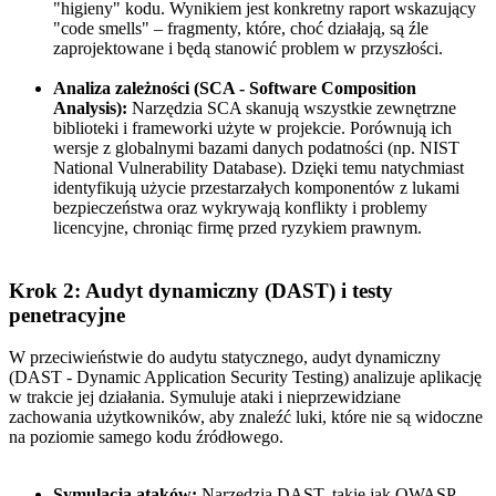
"higieny" kodu. Wynikiem jest konkretny raport wskazujący
"code smells" – fragmenty, które, choć działają, są źle
zaprojektowane i będą stanowić problem w przyszłości.
Analiza zależności (SCA - Software Composition
Analysis):
Narzędzia SCA skanują wszystkie zewnętrzne
biblioteki i frameworki użyte w projekcie. Porównują ich
wersje z globalnymi bazami danych podatności (np. NIST
National Vulnerability Database). Dzięki temu natychmiast
identyfikują użycie przestarzałych komponentów z lukami
bezpieczeństwa oraz wykrywają konflikty i problemy
licencyjne, chroniąc firmę przed ryzykiem prawnym.
Krok 2: Audyt dynamiczny (DAST) i testy
penetracyjne
W przeciwieństwie do audytu statycznego, audyt dynamiczny
(DAST - Dynamic Application Security Testing) analizuje aplikację
w trakcie jej działania. Symuluje ataki i nieprzewidziane
zachowania użytkowników, aby znaleźć luki, które nie są widoczne
na poziomie samego kodu źródłowego.
Symulacja ataków:
Narzędzia DAST, takie jak OWASP