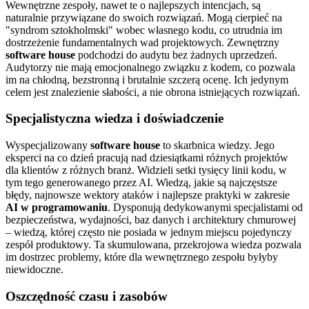
Wewnętrzne zespoły, nawet te o najlepszych intencjach, są
naturalnie przywiązane do swoich rozwiązań. Mogą cierpieć na
"syndrom sztokholmski" wobec własnego kodu, co utrudnia im
dostrzeżenie fundamentalnych wad projektowych. Zewnętrzny
software house
podchodzi do audytu bez żadnych uprzedzeń.
Audytorzy nie mają emocjonalnego związku z kodem, co pozwala
im na chłodną, bezstronną i brutalnie szczerą ocenę. Ich jedynym
celem jest znalezienie słabości, a nie obrona istniejących rozwiązań.
Specjalistyczna wiedza i doświadczenie
Wyspecjalizowany
software house
to skarbnica wiedzy. Jego
eksperci na co dzień pracują nad dziesiątkami różnych projektów
dla klientów z różnych branż. Widzieli setki tysięcy linii kodu, w
tym tego generowanego przez AI. Wiedzą, jakie są najczęstsze
błędy, najnowsze wektory ataków i najlepsze praktyki w zakresie
AI w programowaniu
. Dysponują dedykowanymi specjalistami od
bezpieczeństwa, wydajności, baz danych i architektury chmurowej
– wiedzą, której często nie posiada w jednym miejscu pojedynczy
zespół produktowy. Ta skumulowana, przekrojowa wiedza pozwala
im dostrzec problemy, które dla wewnętrznego zespołu byłyby
niewidoczne.
Oszczędność czasu i zasobów