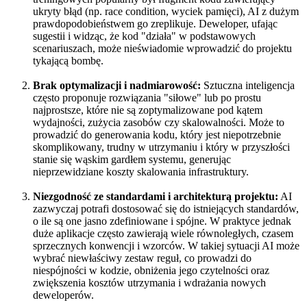
ukryty błąd (np. race condition, wyciek pamięci), AI z dużym
prawdopodobieństwem go zreplikuje. Deweloper, ufając
sugestii i widząc, że kod "działa" w podstawowych
scenariuszach, może nieświadomie wprowadzić do projektu
tykającą bombę.
Brak optymalizacji i nadmiarowość:
Sztuczna inteligencja
często proponuje rozwiązania "siłowe" lub po prostu
najprostsze, które nie są zoptymalizowane pod kątem
wydajności, zużycia zasobów czy skalowalności. Może to
prowadzić do generowania kodu, który jest niepotrzebnie
skomplikowany, trudny w utrzymaniu i który w przyszłości
stanie się wąskim gardłem systemu, generując
nieprzewidziane koszty skalowania infrastruktury.
Niezgodność ze standardami i architekturą projektu:
AI
zazwyczaj potrafi dostosować się do istniejących standardów,
o ile są one jasno zdefiniowane i spójne. W praktyce jednak
duże aplikacje często zawierają wiele równoległych, czasem
sprzecznych konwencji i wzorców. W takiej sytuacji AI może
wybrać niewłaściwy zestaw reguł, co prowadzi do
niespójności w kodzie, obniżenia jego czytelności oraz
zwiększenia kosztów utrzymania i wdrażania nowych
deweloperów.