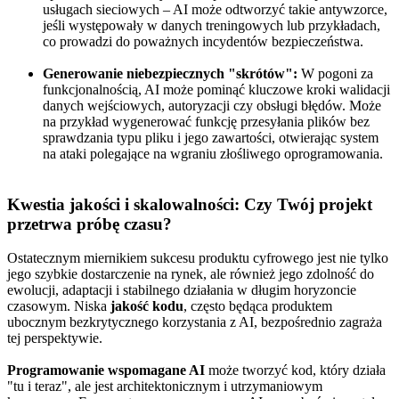
usługach sieciowych – AI może odtworzyć takie antywzorce,
jeśli występowały w danych treningowych lub przykładach,
co prowadzi do poważnych incydentów bezpieczeństwa.
Generowanie niebezpiecznych "skrótów":
W pogoni za
funkcjonalnością, AI może pominąć kluczowe kroki walidacji
danych wejściowych, autoryzacji czy obsługi błędów. Może
na przykład wygenerować funkcję przesyłania plików bez
sprawdzania typu pliku i jego zawartości, otwierając system
na ataki polegające na wgraniu złośliwego oprogramowania.
Kwestia jakości i skalowalności: Czy Twój projekt
przetrwa próbę czasu?
Ostatecznym miernikiem sukcesu produktu cyfrowego jest nie tylko
jego szybkie dostarczenie na rynek, ale również jego zdolność do
ewolucji, adaptacji i stabilnego działania w długim horyzoncie
czasowym. Niska
jakość kodu
, często będąca produktem
ubocznym bezkrytycznego korzystania z AI, bezpośrednio zagraża
tej perspektywie.
Programowanie wspomagane AI
może tworzyć kod, który działa
"tu i teraz", ale jest architektonicznym i utrzymaniowym