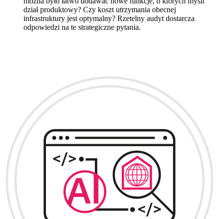
można było łatwo dodawać nowe funkcje, o których myśli
dział produktowy? Czy koszt utrzymania obecnej
infrastruktury jest optymalny? Rzetelny audyt dostarcza
odpowiedzi na te strategiczne pytania.