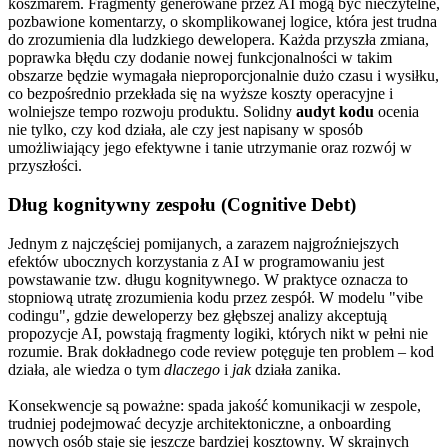
koszmarem. Fragmenty generowane przez AI mogą być nieczytelne,
pozbawione komentarzy, o skomplikowanej logice, która jest trudna
do zrozumienia dla ludzkiego dewelopera. Każda przyszła zmiana,
poprawka błędu czy dodanie nowej funkcjonalności w takim
obszarze będzie wymagała nieproporcjonalnie dużo czasu i wysiłku,
co bezpośrednio przekłada się na wyższe koszty operacyjne i
wolniejsze tempo rozwoju produktu. Solidny
audyt kodu
ocenia
nie tylko, czy kod działa, ale czy jest napisany w sposób
umożliwiający jego efektywne i tanie utrzymanie oraz rozwój w
przyszłości.
Dług kognitywny zespołu (Cognitive Debt)
Jednym z najczęściej pomijanych, a zarazem najgroźniejszych
efektów ubocznych korzystania z AI w programowaniu jest
powstawanie tzw. długu kognitywnego. W praktyce oznacza to
stopniową utratę zrozumienia kodu przez zespół. W modelu "vibe
codingu", gdzie deweloperzy bez głębszej analizy akceptują
propozycje AI, powstają fragmenty logiki, których nikt w pełni nie
rozumie. Brak dokładnego code review potęguje ten problem – kod
działa, ale wiedza o tym
dlaczego
i
jak
działa zanika.
Konsekwencje są poważne: spada jakość komunikacji w zespole,
trudniej podejmować decyzje architektoniczne, a onboarding
nowych osób staje się jeszcze bardziej kosztowny. W skrajnych