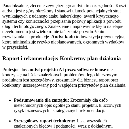
Paradoksalnie, zlecenie zewnętrznego audytu to oszczędność. Koszt
audytu jest z góry określony i stanowi ułamek potencjalnych strat
wynikających z udanego ataku hakerskiego, awarii krytycznego
systemu czy konieczności przepisania połowy aplikacji z powodu
długu technologicznego. Znalezienie i naprawienie błędu na etapie
developmentu jest wielokrotnie tańsze niż po wdrożeniu
rozwiązania na produkcję.
Audyt kodu
to inwestycja prewencyjna,
która minimalizuje ryzyko nieplanowanych, ogromnych wydatków
w przyszłości.
Raport i rekomendacje: Konkretny plan działania
Profesjonalny
audyt projektu AI przez software house
nie
kończy się na liście znalezionych problemów. Jego kluczowym
produktem jest szczegółowy, zrozumiały dla biznesu raport oraz
konkretny, uszeregowany pod względem priorytetów plan działania.
Podsumowanie dla zarządu:
Zrozumiały dla osób
nietechnicznych opis ogólnego stanu projektu, kluczowych
ryzyk biznesowych i strategicznych rekomendacji.
Szczegółowy raport techniczny:
Lista wszystkich
znalezionych błędów i podatności, wraz z dokładnymi