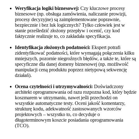
Weryfikacja logiki biznesowej:
Czy kluczowe procesy
biznesowe (np. obsługa zamówienia, naliczanie prowizji,
procesy decyzyjne) są zaimplementowane poprawnie,
bezpiecznie i bez luk logicznych? Tylko człowiek jest w
stanie prześledzić złożony przepływ i ocenić, czy kod
faktycznie realizuje to, co zakładała specyfikacja.
Identyfikacja złożonych podatności:
Ekspert potrafi
zidentyfikować podatności, które wymagają połączenia kilku
mniejszych, pozornie niegroźnych błędów, a także te, które są
specyficzne dla danej domeny biznesowej (np. możliwość
manipulacji ceną produktu poprzez nietypową sekwencję
działań).
Ocena czytelności i utrzymywalności:
Doświadczony
architekt oprogramowania od razu rozpozna kod, który będzie
koszmarem w utrzymaniu, nawet jeśli przechodzi on
wszystkie automatyczne testy. Oceni jakość komentarzy,
strukturę kodu, adekwatność zastosowanych wzorców
projektowych – wszystko to, co decyduje o
długoterminowym koszcie posiadania oprogramowania
(TCO).