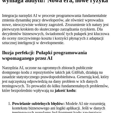
wymaga audytu? Nowa era, nowe ryzyka
Integracja narzędzi AI w procesie programowania fundamentalnie
zmienia dynamikę pracy deweloperów, ale również wprowadza
nowe, nieoczywiste wektory zagrożeń. Zrozumienie ich natury jest
pierwszym krokiem do skutecznego zarządzania ryzykiem. Dla
decydentów biznesowych, świadomość tych pułapek jest kluczowa
do oceny rzeczywistego kosztu i korzyści płynących z adaptacji
sztucznej inteligencji w developmentie.
Iluzja perfekcji: Pułapki programowania
wspomaganego przez AI
Narzędzia AI, uczone na ogromnych zbiorach publicznie
dostępnego kodu z repozytoriów takich jak GitHub, działają na
zasadzie statystycznego prawdopodobieństwa. Generują kod, który
jest najczęstszą odpowiedzią na dany problem w ich danych
treningowych. To prowadzi do kilku fundamentalnych problemów,
które bezpośrednio wpływają na
jakość kodu
:
Powielanie subtelnych błędów:
Modele AI nie rozumieją
kontekstu biznesowego ani logiki aplikacji. Jeśli w danych
treningowych popularny był fragment kodu zawierający