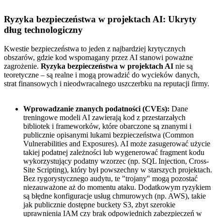
Ryzyka bezpieczeństwa w projektach AI: Ukryty
dług technologiczny
Kwestie bezpieczeństwa to jeden z najbardziej krytycznych
obszarów, gdzie kod wspomagany przez AI stanowi poważne
zagrożenie.
Ryzyka bezpieczeństwa w projektach AI
nie są
teoretyczne – są realne i mogą prowadzić do wycieków danych,
strat finansowych i nieodwracalnego uszczerbku na reputacji firmy.
Wprowadzanie znanych podatności (CVEs):
Dane
treningowe modeli AI zawierają kod z przestarzałych
bibliotek i frameworków, które obarczone są znanymi i
publicznie opisanymi lukami bezpieczeństwa (Common
Vulnerabilities and Exposures). AI może zasugerować użycie
takiej podatnej zależności lub wygenerować fragment kodu
wykorzystujący podatny wzorzec (np. SQL Injection, Cross-
Site Scripting), który był powszechny w starszych projektach.
Bez rygorystycznego audytu, te "trojany" mogą pozostać
niezauważone aż do momentu ataku. Dodatkowym ryzykiem
są błędne konfiguracje usług chmurowych (np. AWS), takie
jak publicznie dostępne buckety S3, zbyt szerokie
uprawnienia IAM czy brak odpowiednich zabezpieczeń w