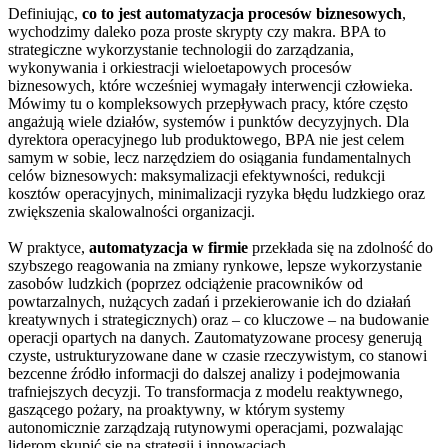
Definiując,
co to jest automatyzacja procesów biznesowych
,
wychodzimy daleko poza proste skrypty czy makra. BPA to
strategiczne wykorzystanie technologii do zarządzania,
wykonywania i orkiestracji wieloetapowych procesów
biznesowych, które wcześniej wymagały interwencji człowieka.
Mówimy tu o kompleksowych przepływach pracy, które często
angażują wiele działów, systemów i punktów decyzyjnych. Dla
dyrektora operacyjnego lub produktowego, BPA nie jest celem
samym w sobie, lecz narzędziem do osiągania fundamentalnych
celów biznesowych: maksymalizacji efektywności, redukcji
kosztów operacyjnych, minimalizacji ryzyka błędu ludzkiego oraz
zwiększenia skalowalności organizacji.
W praktyce,
automatyzacja w firmie
przekłada się na zdolność do
szybszego reagowania na zmiany rynkowe, lepsze wykorzystanie
zasobów ludzkich (poprzez odciążenie pracowników od
powtarzalnych, nużących zadań i przekierowanie ich do działań
kreatywnych i strategicznych) oraz – co kluczowe – na budowanie
operacji opartych na danych. Zautomatyzowane procesy generują
czyste, ustrukturyzowane dane w czasie rzeczywistym, co stanowi
bezcenne źródło informacji do dalszej analizy i podejmowania
trafniejszych decyzji. To transformacja z modelu reaktywnego,
gaszącego pożary, na proaktywny, w którym systemy
autonomicznie zarządzają rutynowymi operacjami, pozwalając
liderom skupić się na strategii i innowacjach.