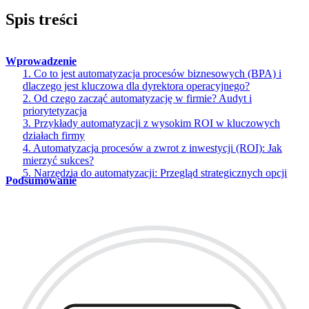
Spis treści
Wprowadzenie
1. Co to jest automatyzacja procesów biznesowych (BPA) i
dlaczego jest kluczowa dla dyrektora operacyjnego?
2. Od czego zacząć automatyzację w firmie? Audyt i
priorytetyzacja
3. Przykłady automatyzacji z wysokim ROI w kluczowych
działach firmy
4. Automatyzacja procesów a zwrot z inwestycji (ROI): Jak
mierzyć sukces?
5. Narzędzia do automatyzacji: Przegląd strategicznych opcji
Podsumowanie