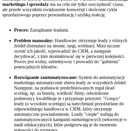
marketingu i sprzedaży
ma na celu nie tylko oszczędność czasu,
ale przede wszystkim zwiększenie konwersji i skrócenie cyklu
sprzedażowego poprzez personalizację i szybką reakcję.
Proces:
Zarządzanie leadami.
Problem manualny:
Handlowiec otrzymuje leady z różnych
źródeł (formularz na stronie, targi, webinar). Musi ręcznie
ocenić ich jakość, wprowadzić do CRM, a następnie
decydować, z kim skontaktować się w pierwszej kolejności.
Proces jest wolny, subiektywny i prowadzi do "gubienia"
potencjalnych klientów.
Rozwiązanie zautomatyzowane:
System do automatyzacji
marketingu automatycznie zbiera leady ze wszystkich źródeł.
Następnie, na podstawie predefiniowanych reguł (lead
scoring, np. za branżę, wielkość firmy, odwiedzone
podstrony), kwalifikuje je i przypisuje priorytet. "Gorące"
leady (o wysokim scoringu) są natychmiast przydzielane do
odpowiedniego handlowca w CRM, który otrzymuje
automatyczne powiadomienie. Leady "ciepłe" trafiają do
zautomatyzowanych kampanii nurturingowych (sekwencje e-
maili edukacyjnych), które podgrzewają je do momentu
gotowości do rozmowy.