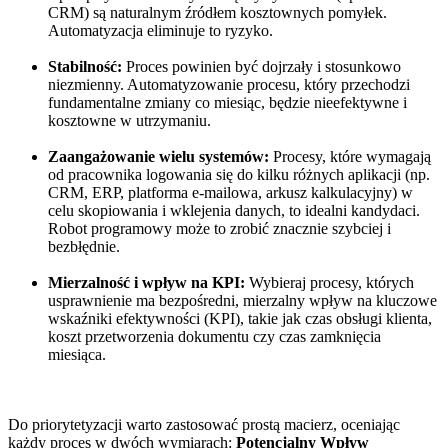
CRM) są naturalnym źródłem kosztownych pomyłek.
Automatyzacja eliminuje to ryzyko.
Stabilność:
Proces powinien być dojrzały i stosunkowo
niezmienny. Automatyzowanie procesu, który przechodzi
fundamentalne zmiany co miesiąc, będzie nieefektywne i
kosztowne w utrzymaniu.
Zaangażowanie wielu systemów:
Procesy, które wymagają
od pracownika logowania się do kilku różnych aplikacji (np.
CRM, ERP, platforma e-mailowa, arkusz kalkulacyjny) w
celu skopiowania i wklejenia danych, to idealni kandydaci.
Robot programowy może to zrobić znacznie szybciej i
bezbłędnie.
Mierzalność i wpływ na KPI:
Wybieraj procesy, których
usprawnienie ma bezpośredni, mierzalny wpływ na kluczowe
wskaźniki efektywności (KPI), takie jak czas obsługi klienta,
koszt przetworzenia dokumentu czy czas zamknięcia
miesiąca.
Do priorytetyzacji warto zastosować prostą macierz, oceniając
każdy proces w dwóch wymiarach:
Potencjalny Wpływ