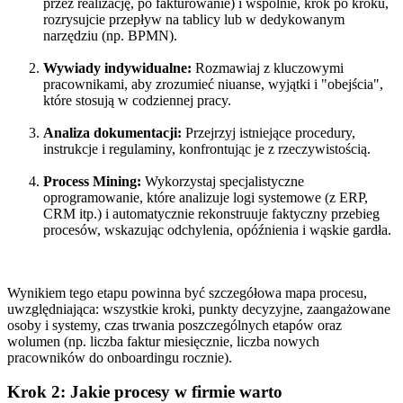
przez realizację, po fakturowanie) i wspólnie, krok po kroku,
rozrysujcie przepływ na tablicy lub w dedykowanym
narzędziu (np. BPMN).
Wywiady indywidualne:
Rozmawiaj z kluczowymi
pracownikami, aby zrozumieć niuanse, wyjątki i "obejścia",
które stosują w codziennej pracy.
Analiza dokumentacji:
Przejrzyj istniejące procedury,
instrukcje i regulaminy, konfrontując je z rzeczywistością.
Process Mining:
Wykorzystaj specjalistyczne
oprogramowanie, które analizuje logi systemowe (z ERP,
CRM itp.) i automatycznie rekonstruuje faktyczny przebieg
procesów, wskazując odchylenia, opóźnienia i wąskie gardła.
Wynikiem tego etapu powinna być szczegółowa mapa procesu,
uwzględniająca: wszystkie kroki, punkty decyzyjne, zaangażowane
osoby i systemy, czas trwania poszczególnych etapów oraz
wolumen (np. liczba faktur miesięcznie, liczba nowych
pracowników do onboardingu rocznie).
Krok 2: Jakie procesy w firmie warto