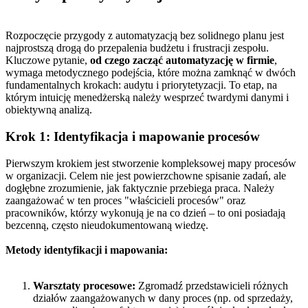
Rozpoczęcie przygody z automatyzacją bez solidnego planu jest
najprostszą drogą do przepalenia budżetu i frustracji zespołu.
Kluczowe pytanie,
od czego zacząć automatyzację w firmie
,
wymaga metodycznego podejścia, które można zamknąć w dwóch
fundamentalnych krokach: audytu i priorytetyzacji. To etap, na
którym intuicję menedżerską należy wesprzeć twardymi danymi i
obiektywną analizą.
Krok 1: Identyfikacja i mapowanie procesów
Pierwszym krokiem jest stworzenie kompleksowej mapy procesów
w organizacji. Celem nie jest powierzchowne spisanie zadań, ale
dogłębne zrozumienie, jak faktycznie przebiega praca. Należy
zaangażować w ten proces "właścicieli procesów" oraz
pracowników, którzy wykonują je na co dzień – to oni posiadają
bezcenną, często nieudokumentowaną wiedzę.
Metody identyfikacji i mapowania:
Warsztaty procesowe:
Zgromadź przedstawicieli różnych
działów zaangażowanych w dany proces (np. od sprzedaży,