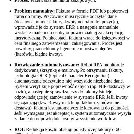
Proces:
Przetwarzanie faktur zakupowych.
Problem manualny:
Faktura w formie PDF lub papierowej
trafia do firmy. Pracownik musi ręcznie odczytać dane
(dostawca, numer faktury, kwoty netto/brutto, pozycje),
wprowadzić je do systemu ERP, a następnie manualnie
wysłać e-mailem do osoby odpowiedzialnej za akceptację
merytoryczną. Po akceptacji faktura wraca do księgowości w
celu finalnego zatwierdzenia i zaksięgowania. Proces jest
powolny, pracochłonny i generuje mnóstwo błędów
(literówki, błędne kwoty).
Rozwiązanie zautomatyzowane:
Robot RPA monitoruje
dedykowaną skrzynkę e-mailową. Po otrzymaniu faktury,
technologia OCR (Optical Character Recognition)
automatycznie odczytuje z niej wszystkie niezbędne dane.
System weryfikuje poprawność danych (np. NIP dostawcy w
bazie), a następnie sprawdza, czy do faktury istnieje
odpowiadające jej zamówienie w systemie ERP. Jeśli kwoty
się zgadzają (tzw. 3-way matching: faktura-zamówienie-
dostawa), faktura jest automatycznie kierowana do płatności.
Jeśli wymagana jest akceptacja, system automatycznie wysyła
zadanie do odpowiedniej osoby w systemie workflow.
ROI:
Redukcja kosztu obsługi pojedynczej faktury o 60-