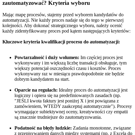
zautomatyzować? Kryteria wyboru
Mając mapę procesów, stajemy przed wyborem kandydatów do
automatyzacji. Nie każdy proces nadaje się do tego w pierwszej
kolejności. Aby dokonać strategicznego wyboru, należy ocenić
każdy zidentyfikowany proces pod kątem następujących kryteriów:
Kluczowe kryteria kwalifikacji procesu do automatyzacji:
Powtarzalność i duży wolumen:
Im częściej proces jest
wykonywany i im większą liczbę transakcji obsługuje, tym
większy potencjał oszczędności czasu i kosztów. Proces
wykonywany raz w miesiącu prawdopodobnie nie będzie
dobrym kandydatem na start.
Oparcie na regułach:
Idealny proces do automatyzacji jest
logiczny i opiera się na predefiniowanych zasadach (np.
"JEŚLI kwota faktury jest poniżej X i jest powiązana z
zamówieniem, WTEDY zaakceptuj automatycznie"). Procesy
wymagające subiektywnej oceny, kreatywności czy empatii
są znacznie trudniejsze do zautomatyzowania.
Podatność na błędy ludzkie:
Zadania monotonne, związane
z przepisywaniem danych między systemami (np. z Excela do