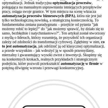
optymalizacji. Jednak tradycyjna
optymalizacja procesów
,
polegająca na manualnym usprawnianiu istniejących przepływów
pracy, osiąga swoje granice. W tym miejscu na scenę wkracza
automatyzacja procesów biznesowych (BPA)
, która nie jest już
tylko technologiczną nowinką, a strategiczną koniecznością. To
fundamentalna zmiana paradygmatu – przejście od pytania "jak
możemy robić to lepiej?" do "jak możemy sprawić, by działo się to
samo, bezbłędnie i natychmiastowo?". Ten artykuł został stworzony
z myślą o liderach, którzy rozumieją, że przyszłość ich organizacji
zależy od zdolności do transformacji cyfrowej. Zgłębimy w nim,
co
to jest automatyzacja
, jak odróżnić ją od klasycznej optymalizacji,
a przede wszystkim – jak wdrożyć ją w sposób przemyślany,
mierzalny i gwarantujący wysoki zwrot z inwestycji. Skupimy się
na konkretnych krokach, realnych przykładach i strategicznym
podejściu, które pozwoli przekształcić
automatyzację w firmie
w
potężną dźwignię wzrostu i przewagi konkurencyjnej.