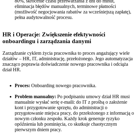
80%, skrócenie czasu przetwarzania z dni do minut,
eliminacja błędów manualnych, terminowe płatności
(możliwość negocjowania rabatów za wcześniejszą zapłatę),
pełna audytowalność procesu.
HR i Operacje: Zwiększenie efektywności
onboardingu i zarządzania danymi
Zarządzanie cyklem życia pracownika to proces angażujący wiele
działów – HR, IT, administrację, przełożonego. Jego automatyzacja
znacząco poprawia doświadczenie nowego pracownika i odciąża
dział HR.
Proces:
Onboarding nowego pracownika.
Problem manualny:
Po podpisaniu umowy dział HR musi
manualnie wysłać serię e-maili: do IT z prośbą o założenie
kont i przygotowanie sprzętu, do administracji o
przygotowanie miejsca pracy, do przełożonego z informacją o
nowym członku zespołu. Każdy krok generuje ryzyko
opóźnienia lub pominięcia, co skutkuje chaotycznym
pierwszym dniem pracy.