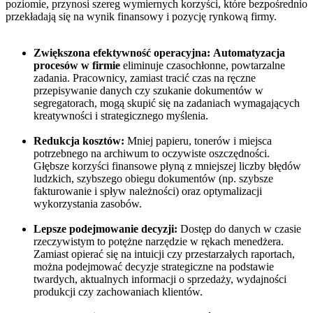
poziomie, przynosi szereg wymiernych korzyści, które bezpośrednio
przekładają się na wynik finansowy i pozycję rynkową firmy.
Zwiększona efektywność operacyjna:
Automatyzacja
procesów w firmie
eliminuje czasochłonne, powtarzalne
zadania. Pracownicy, zamiast tracić czas na ręczne
przepisywanie danych czy szukanie dokumentów w
segregatorach, mogą skupić się na zadaniach wymagających
kreatywności i strategicznego myślenia.
Redukcja kosztów:
Mniej papieru, tonerów i miejsca
potrzebnego na archiwum to oczywiste oszczędności.
Głębsze korzyści finansowe płyną z mniejszej liczby błędów
ludzkich, szybszego obiegu dokumentów (np. szybsze
fakturowanie i spływ należności) oraz optymalizacji
wykorzystania zasobów.
Lepsze podejmowanie decyzji:
Dostęp do danych w czasie
rzeczywistym to potężne narzędzie w rękach menedżera.
Zamiast opierać się na intuicji czy przestarzałych raportach,
można podejmować decyzje strategiczne na podstawie
twardych, aktualnych informacji o sprzedaży, wydajności
produkcji czy zachowaniach klientów.