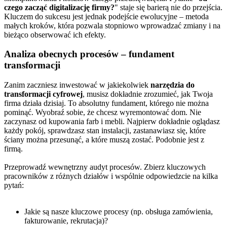
czego zacząć digitalizację firmy?
" staje się barierą nie do przejścia.
Kluczem do sukcesu jest jednak podejście ewolucyjne – metoda
małych kroków, która pozwala stopniowo wprowadzać zmiany i na
bieżąco obserwować ich efekty.
Analiza obecnych procesów – fundament
transformacji
Zanim zaczniesz inwestować w jakiekolwiek
narzędzia do
transformacji cyfrowej
, musisz dokładnie zrozumieć, jak Twoja
firma działa dzisiaj. To absolutny fundament, którego nie można
pominąć. Wyobraź sobie, że chcesz wyremontować dom. Nie
zaczynasz od kupowania farb i mebli. Najpierw dokładnie oglądasz
każdy pokój, sprawdzasz stan instalacji, zastanawiasz się, które
ściany można przesunąć, a które muszą zostać. Podobnie jest z
firmą.
Przeprowadź wewnętrzny audyt procesów. Zbierz kluczowych
pracowników z różnych działów i wspólnie odpowiedzcie na kilka
pytań:
Jakie są nasze kluczowe procesy (np. obsługa zamówienia,
fakturowanie, rekrutacja)?