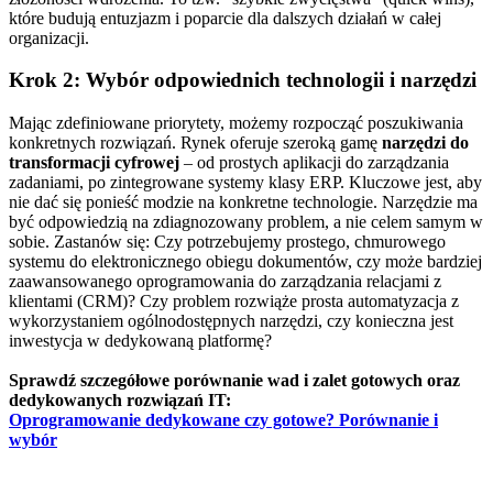
które budują entuzjazm i poparcie dla dalszych działań w całej
organizacji.
Krok 2: Wybór odpowiednich technologii i narzędzi
Mając zdefiniowane priorytety, możemy rozpocząć poszukiwania
konkretnych rozwiązań. Rynek oferuje szeroką gamę
narzędzi do
transformacji cyfrowej
– od prostych aplikacji do zarządzania
zadaniami, po zintegrowane systemy klasy ERP. Kluczowe jest, aby
nie dać się ponieść modzie na konkretne technologie. Narzędzie ma
być odpowiedzią na zdiagnozowany problem, a nie celem samym w
sobie. Zastanów się: Czy potrzebujemy prostego, chmurowego
systemu do elektronicznego obiegu dokumentów, czy może bardziej
zaawansowanego oprogramowania do zarządzania relacjami z
klientami (CRM)? Czy problem rozwiąże prosta automatyzacja z
wykorzystaniem ogólnodostępnych narzędzi, czy konieczna jest
inwestycja w dedykowaną platformę?
Sprawdź szczegółowe porównanie wad i zalet gotowych oraz
dedykowanych rozwiązań IT:
Oprogramowanie dedykowane czy gotowe? Porównanie i
wybór