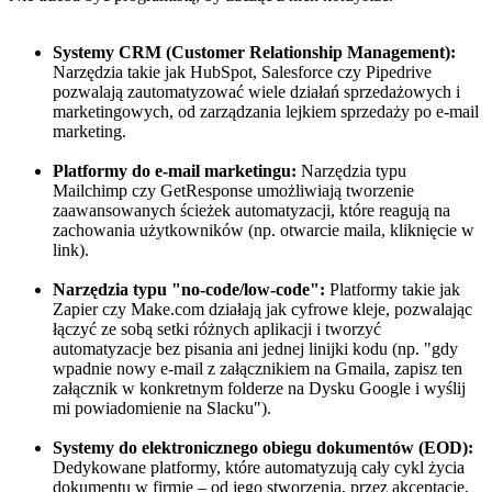
Systemy CRM (Customer Relationship Management):
Narzędzia takie jak HubSpot, Salesforce czy Pipedrive
pozwalają zautomatyzować wiele działań sprzedażowych i
marketingowych, od zarządzania lejkiem sprzedaży po e-mail
marketing.
Platformy do e-mail marketingu:
Narzędzia typu
Mailchimp czy GetResponse umożliwiają tworzenie
zaawansowanych ścieżek automatyzacji, które reagują na
zachowania użytkowników (np. otwarcie maila, kliknięcie w
link).
Narzędzia typu "no-code/low-code":
Platformy takie jak
Zapier czy Make.com działają jak cyfrowe kleje, pozwalając
łączyć ze sobą setki różnych aplikacji i tworzyć
automatyzacje bez pisania ani jednej linijki kodu (np. "gdy
wpadnie nowy e-mail z załącznikiem na Gmaila, zapisz ten
załącznik w konkretnym folderze na Dysku Google i wyślij
mi powiadomienie na Slacku").
Systemy do elektronicznego obiegu dokumentów (EOD):
Dedykowane platformy, które automatyzują cały cykl życia
dokumentu w firmie – od jego stworzenia, przez akceptację,