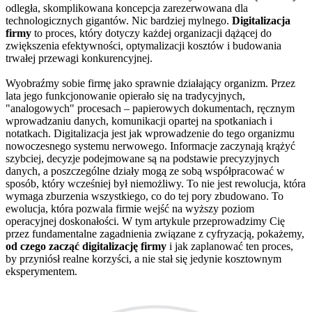
odległa, skomplikowana koncepcja zarezerwowana dla
technologicznych gigantów. Nic bardziej mylnego.
Digitalizacja
firmy
to proces, który dotyczy każdej organizacji dążącej do
zwiększenia efektywności, optymalizacji kosztów i budowania
trwałej przewagi konkurencyjnej.
Wyobraźmy sobie firmę jako sprawnie działający organizm. Przez
lata jego funkcjonowanie opierało się na tradycyjnych,
"analogowych" procesach – papierowych dokumentach, ręcznym
wprowadzaniu danych, komunikacji opartej na spotkaniach i
notatkach. Digitalizacja jest jak wprowadzenie do tego organizmu
nowoczesnego systemu nerwowego. Informacje zaczynają krążyć
szybciej, decyzje podejmowane są na podstawie precyzyjnych
danych, a poszczególne działy mogą ze sobą współpracować w
sposób, który wcześniej był niemożliwy. To nie jest rewolucja, która
wymaga zburzenia wszystkiego, co do tej pory zbudowano. To
ewolucja, która pozwala firmie wejść na wyższy poziom
operacyjnej doskonałości. W tym artykule przeprowadzimy Cię
przez fundamentalne zagadnienia związane z cyfryzacją, pokażemy,
od czego zacząć digitalizację firmy
i jak zaplanować ten proces,
by przyniósł realne korzyści, a nie stał się jedynie kosztownym
eksperymentem.