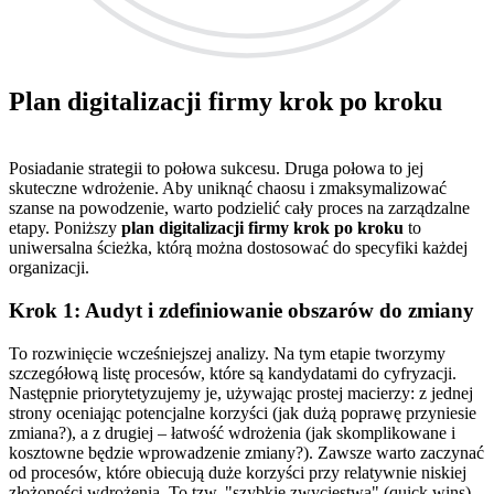
Plan digitalizacji firmy krok po kroku
Posiadanie strategii to połowa sukcesu. Druga połowa to jej
skuteczne wdrożenie. Aby uniknąć chaosu i zmaksymalizować
szanse na powodzenie, warto podzielić cały proces na zarządzalne
etapy. Poniższy
plan digitalizacji firmy krok po kroku
to
uniwersalna ścieżka, którą można dostosować do specyfiki każdej
organizacji.
Krok 1: Audyt i zdefiniowanie obszarów do zmiany
To rozwinięcie wcześniejszej analizy. Na tym etapie tworzymy
szczegółową listę procesów, które są kandydatami do cyfryzacji.
Następnie priorytetyzujemy je, używając prostej macierzy: z jednej
strony oceniając potencjalne korzyści (jak dużą poprawę przyniesie
zmiana?), a z drugiej – łatwość wdrożenia (jak skomplikowane i
kosztowne będzie wprowadzenie zmiany?). Zawsze warto zaczynać
od procesów, które obiecują duże korzyści przy relatywnie niskiej
złożoności wdrożenia. To tzw. "szybkie zwycięstwa" (quick wins),