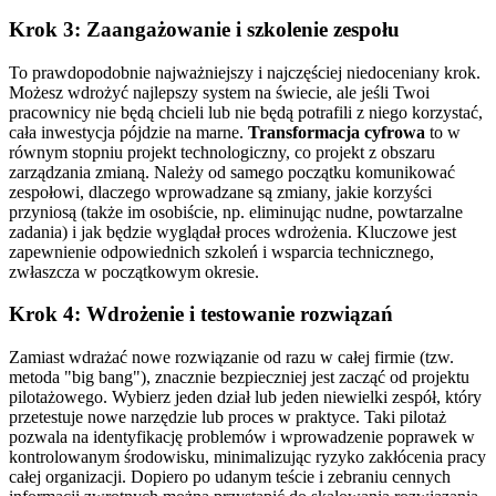
Krok 3: Zaangażowanie i szkolenie zespołu
To prawdopodobnie najważniejszy i najczęściej niedoceniany krok.
Możesz wdrożyć najlepszy system na świecie, ale jeśli Twoi
pracownicy nie będą chcieli lub nie będą potrafili z niego korzystać,
cała inwestycja pójdzie na marne.
Transformacja cyfrowa
to w
równym stopniu projekt technologiczny, co projekt z obszaru
zarządzania zmianą. Należy od samego początku komunikować
zespołowi, dlaczego wprowadzane są zmiany, jakie korzyści
przyniosą (także im osobiście, np. eliminując nudne, powtarzalne
zadania) i jak będzie wyglądał proces wdrożenia. Kluczowe jest
zapewnienie odpowiednich szkoleń i wsparcia technicznego,
zwłaszcza w początkowym okresie.
Krok 4: Wdrożenie i testowanie rozwiązań
Zamiast wdrażać nowe rozwiązanie od razu w całej firmie (tzw.
metoda "big bang"), znacznie bezpieczniej jest zacząć od projektu
pilotażowego. Wybierz jeden dział lub jeden niewielki zespół, który
przetestuje nowe narzędzie lub proces w praktyce. Taki pilotaż
pozwala na identyfikację problemów i wprowadzenie poprawek w
kontrolowanym środowisku, minimalizując ryzyko zakłócenia pracy
całej organizacji. Dopiero po udanym teście i zebraniu cennych