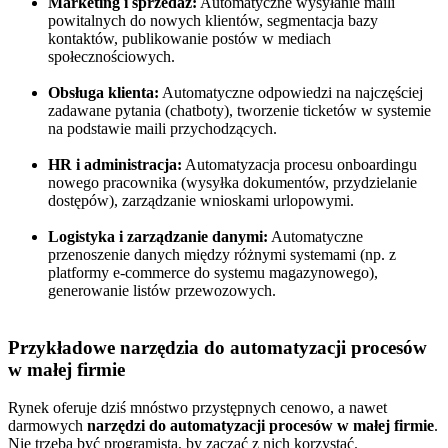
Marketing i sprzedaż:
Automatyczne wysyłanie maili
powitalnych do nowych klientów, segmentacja bazy
kontaktów, publikowanie postów w mediach
społecznościowych.
Obsługa klienta:
Automatyczne odpowiedzi na najczęściej
zadawane pytania (chatboty), tworzenie ticketów w systemie
na podstawie maili przychodzących.
HR i administracja:
Automatyzacja procesu onboardingu
nowego pracownika (wysyłka dokumentów, przydzielanie
dostępów), zarządzanie wnioskami urlopowymi.
Logistyka i zarządzanie danymi:
Automatyczne
przenoszenie danych między różnymi systemami (np. z
platformy e-commerce do systemu magazynowego),
generowanie listów przewozowych.
Przykładowe narzędzia do automatyzacji procesów
w małej firmie
Rynek oferuje dziś mnóstwo przystępnych cenowo, a nawet
darmowych
narzędzi do automatyzacji procesów w małej firmie
.
Nie trzeba być programistą, by zacząć z nich korzystać.