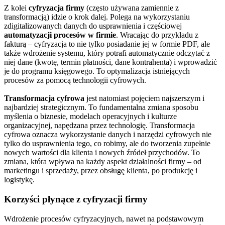
Z kolei
cyfryzacja firmy
(często używana zamiennie z
transformacją) idzie o krok dalej. Polega na wykorzystaniu
zdigitalizowanych danych do usprawnienia i częściowej
automatyzacji procesów w firmie
. Wracając do przykładu z
fakturą – cyfryzacja to nie tylko posiadanie jej w formie PDF, ale
także wdrożenie systemu, który potrafi automatycznie odczytać z
niej dane (kwotę, termin płatności, dane kontrahenta) i wprowadzić
je do programu księgowego. To optymalizacja istniejących
procesów za pomocą technologii cyfrowych.
Transformacja cyfrowa
jest natomiast pojęciem najszerszym i
najbardziej strategicznym. To fundamentalna zmiana sposobu
myślenia o biznesie, modelach operacyjnych i kulturze
organizacyjnej, napędzana przez technologię. Transformacja
cyfrowa oznacza wykorzystanie danych i narzędzi cyfrowych nie
tylko do usprawnienia tego, co robimy, ale do tworzenia zupełnie
nowych wartości dla klienta i nowych źródeł przychodów. To
zmiana, która wpływa na każdy aspekt działalności firmy – od
marketingu i sprzedaży, przez obsługę klienta, po produkcję i
logistykę.
Korzyści płynące z cyfryzacji firmy
Wdrożenie procesów cyfryzacyjnych, nawet na podstawowym