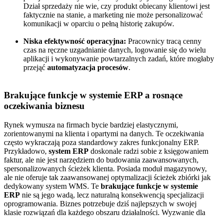
Dział sprzedaży nie wie, czy produkt obiecany klientowi jest
faktycznie na stanie, a marketing nie może personalizować
komunikacji w oparciu o pełną historię zakupów.
Niska efektywność operacyjna:
Pracownicy tracą cenny
czas na ręczne uzgadnianie danych, logowanie się do wielu
aplikacji i wykonywanie powtarzalnych zadań, które mogłaby
przejąć
automatyzacja procesów
.
Brakujące funkcje w systemie ERP a rosnące
oczekiwania biznesu
Rynek wymusza na firmach bycie bardziej elastycznymi,
zorientowanymi na klienta i opartymi na danych. Te oczekiwania
często wykraczają poza standardowy zakres funkcjonalny ERP.
Przykładowo,
system ERP
doskonale radzi sobie z księgowaniem
faktur, ale nie jest narzędziem do budowania zaawansowanych,
spersonalizowanych ścieżek klienta. Posiada moduł magazynowy,
ale nie oferuje tak zaawansowanej optymalizacji ścieżek zbiórki jak
dedykowany system WMS. Te
brakujące funkcje w systemie
ERP
nie są jego wadą, lecz naturalną konsekwencją specjalizacji
oprogramowania. Biznes potrzebuje dziś najlepszych w swojej
klasie rozwiązań dla każdego obszaru działalności. Wyzwanie dla