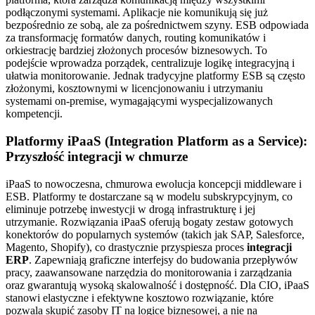
podłączonymi systemami. Aplikacje nie komunikują się już
bezpośrednio ze sobą, ale za pośrednictwem szyny. ESB odpowiada
za transformację formatów danych, routing komunikatów i
orkiestrację bardziej złożonych procesów biznesowych. To
podejście wprowadza porządek, centralizuje logikę integracyjną i
ułatwia monitorowanie. Jednak tradycyjne platformy ESB są często
złożonymi, kosztownymi w licencjonowaniu i utrzymaniu
systemami on-premise, wymagającymi wyspecjalizowanych
kompetencji.
Platformy iPaaS (Integration Platform as a Service):
Przyszłość integracji w chmurze
iPaaS to nowoczesna, chmurowa ewolucja koncepcji middleware i
ESB. Platformy te dostarczane są w modelu subskrypcyjnym, co
eliminuje potrzebę inwestycji w drogą infrastrukturę i jej
utrzymanie. Rozwiązania iPaaS oferują bogaty zestaw gotowych
konektorów do popularnych systemów (takich jak SAP, Salesforce,
Magento, Shopify), co drastycznie przyspiesza proces
integracji
ERP
. Zapewniają graficzne interfejsy do budowania przepływów
pracy, zaawansowane narzędzia do monitorowania i zarządzania
oraz gwarantują wysoką skalowalność i dostępność. Dla CIO, iPaaS
stanowi elastyczne i efektywne kosztowo rozwiązanie, które
pozwala skupić zasoby IT na logice biznesowej, a nie na