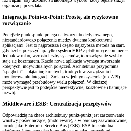
rozwiązań, aby dokonać świadomego wyboru, który będzie służył
organizacji przez lata.
Integracja Point-to-Point: Proste, ale ryzykowne
rozwiązanie
Podejście punkt-punkt polega na tworzeniu dedykowanego,
niestandardowego połączenia między dwiema konkretnymi
aplikacjami. Jest to najprostsza i często najszybsza metoda na start,
gdy trzeba połączyć np. tylko
system ERP
z platformą e-commerce.
Jednak w miarę wzrostu liczby systemów, to rozwiązanie szybko
staje się koszmarem. Każda nowa aplikacja wymaga stworzenia
kolejnych, indywidualnych połączeń. Architektura przypomina
"spaghetti" – plątaninę kruchych, trudnych w zarządzaniu i
monitorowaniu integracji. Zmiana w jednym systemie (np. API)
może wymagać przebudowy wielu połączeń. W dłuższej
perspektywie jest to podejście nieefektywne, kosztowne i hamujące
rozwój.
Middleware i ESB: Centralizacja przepływów
Odpowiedzią na chaos architektury punkt-punkt jest zastosowanie
warstwy pośredniczącej (middleware), a w bardziej zaawansowanej
formie jako Enterprise Service Bus (ESB). ESB to centralna
platforma, która zarządza komunikacją między wszystkimi