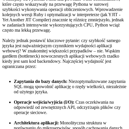
które często wskazywały na przewagę Pythona w surowej
szybkości wykonywania operacji obliczeniowych. Wprowadzenie
kolejnych wersji Ruby i optymalizacji w interpreterze (jak YJIT -
Yet Another JIT Compiler) znacznie tę różnicę zmniejszyło, jednak
w zadaniach intensywnie wykorzystujących CPU, Python wciąż
często ma lekką przewagę.
Należy jednak postawić kluczowe pytanie: czy szybkość samego
języka jest najważniejszym czynnikiem wydajności aplikacji
webowej? W znakomitej większości przypadków – nie. Wąskim
gardłem (bottleneck) nowoczesnych aplikacji webowych rzadko
kiedy jest sam kod backendowy. Najczęściej wydajność jest
ograniczana przez:
Zapytania do bazy danych:
Niezoptymalizowane zapytania
SQL mogą spowolnić aplikację o rzędy wielkości, niezależnie
od użytego języka.
Operacje wejścia/wyjścia (I/O):
Czas oczekiwania na
odpowiedź od zewnętrznych API, odczyt/zapis plików czy
operacje sieciowe.
Architektura aplikacji:
Monolityczna struktura w
porównaniu do mikroserwisów, sposób cachowania danych,