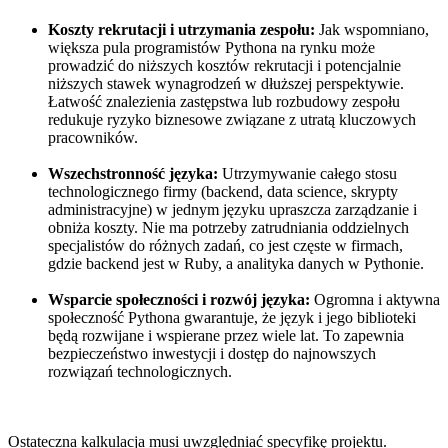
Koszty rekrutacji i utrzymania zespołu:
Jak wspomniano,
większa pula programistów Pythona na rynku może
prowadzić do niższych kosztów rekrutacji i potencjalnie
niższych stawek wynagrodzeń w dłuższej perspektywie.
Łatwość znalezienia zastępstwa lub rozbudowy zespołu
redukuje ryzyko biznesowe związane z utratą kluczowych
pracowników.
Wszechstronność języka:
Utrzymywanie całego stosu
technologicznego firmy (backend, data science, skrypty
administracyjne) w jednym języku upraszcza zarządzanie i
obniża koszty. Nie ma potrzeby zatrudniania oddzielnych
specjalistów do różnych zadań, co jest częste w firmach,
gdzie backend jest w Ruby, a analityka danych w Pythonie.
Wsparcie społeczności i rozwój języka:
Ogromna i aktywna
społeczność Pythona gwarantuje, że język i jego biblioteki
będą rozwijane i wspierane przez wiele lat. To zapewnia
bezpieczeństwo inwestycji i dostęp do najnowszych
rozwiązań technologicznych.
Ostateczna kalkulacja musi uwzględniać specyfikę projektu.