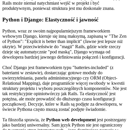
Rails może niemal natychmiast wejść w projekt i być
produktywnym, ponieważ struktura jest mu doskonale znana.
Python i Django: Elastyczność i jawność
Python, wraz ze swoim najpopularniejszym frameworkiem
webowym Django, kieruje się inną maksymą, zapisaną w "The Zen
of Python": "Explicit is better than implicit" (Jawne jest lepsze niż
ukryte). W przeciwieństwie do "magii" Rails, gdzie wiele rzeczy
dzieje się automatycznie "pod maską", Django wymaga od
dewelopera bardziej jawnego definiowania połączeń i konfiguracji.
Choć Django jest frameworkiem typu "batteries-included" (z
bateriami w zestawie), dostarczając gotowe moduły do
uwierzytelniania, panelu administracyjnego czy ORM (Object-
Relational Mapping), daje programiście więcej swobody w kwestii
struktury projektu i wyboru poszczególnych komponentów. Nie jest
tak restrykcyjnie opiniotwórczy jak Rails. Ta elastyczność jest
potężna, ale może prowadzić do dłuższego czasu konfiguracji
początkowej. Decyzje, które w Rails są podjęte za dewelopera, w
świecie Pythona często muszą zostać podjęte świadomie.
Ta filozofia sprawia, że
Python web development
jest postrzegany
jako bardziej uniwersalny. Sam język Python nie jest ograniczony