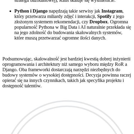
strategii bazodanowej), Rails skaluje się wyśmienicie.
Python i Django
napędzają takie serwisy jak
Instagram
,
który przetwarza miliardy zdjęć i interakcji,
Spotify
z jego
złożonym systemem rekomendacji, czy
Dropbox
. Ogromna
popularność Pythona w Big Data i AI naturalnie przekłada się
na jego zdolność do budowania skalowalnych systemów,
które muszą przetwarzać ogromne ilości danych.
Podsumowując, skalowalność jest bardziej kwestią dobrej inżynierii
oprogramowania i architektury niż samego wyboru między RoR a
Django. Oba frameworki dostarczają narzędzi niezbędnych do
budowy systemów o wysokiej dostępności. Decyzja powinna raczej
opierać się na innych czynnikach, takich jak specyfika projektu i
dostępność talentów.