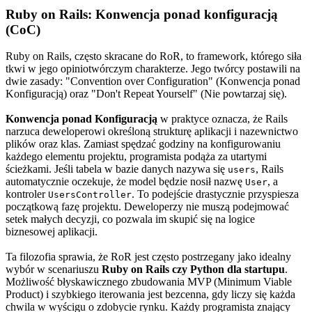
Ruby on Rails: Konwencja ponad konfiguracją
(CoC)
Ruby on Rails, często skracane do RoR, to framework, którego siła
tkwi w jego opiniotwórczym charakterze. Jego twórcy postawili na
dwie zasady: "Convention over Configuration" (Konwencja ponad
Konfiguracją) oraz "Don't Repeat Yourself" (Nie powtarzaj się).
Konwencja ponad Konfiguracją
w praktyce oznacza, że Rails
narzuca deweloperowi określoną strukturę aplikacji i nazewnictwo
plików oraz klas. Zamiast spędzać godziny na konfigurowaniu
każdego elementu projektu, programista podąża za utartymi
ścieżkami. Jeśli tabela w bazie danych nazywa się
, Rails
users
automatycznie oczekuje, że model będzie nosił nazwę
, a
User
kontroler
. To podejście drastycznie przyspiesza
UsersController
początkową fazę projektu. Deweloperzy nie muszą podejmować
setek małych decyzji, co pozwala im skupić się na logice
biznesowej aplikacji.
Ta filozofia sprawia, że RoR jest często postrzegany jako idealny
wybór w scenariuszu
Ruby on Rails czy Python dla startupu
.
Możliwość błyskawicznego zbudowania MVP (Minimum Viable
Product) i szybkiego iterowania jest bezcenna, gdy liczy się każda
chwila w wyścigu o zdobycie rynku. Każdy programista znający