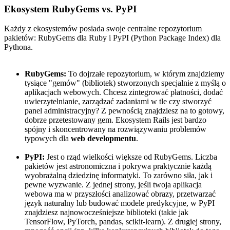
Ekosystem RubyGems vs. PyPI
Każdy z ekosystemów posiada swoje centralne repozytorium
pakietów: RubyGems dla Ruby i PyPI (Python Package Index) dla
Pythona.
RubyGems:
To dojrzałe repozytorium, w którym znajdziemy
tysiące "gemów" (bibliotek) stworzonych specjalnie z myślą o
aplikacjach webowych. Chcesz zintegrować płatności, dodać
uwierzytelnianie, zarządzać zadaniami w tle czy stworzyć
panel administracyjny? Z pewnością znajdziesz na to gotowy,
dobrze przetestowany gem. Ekosystem Rails jest bardzo
spójny i skoncentrowany na rozwiązywaniu problemów
typowych dla
web developmentu
.
PyPI:
Jest o rząd wielkości większe od RubyGems. Liczba
pakietów jest astronomiczna i pokrywa praktycznie każdą
wyobrażalną dziedzinę informatyki. To zarówno siła, jak i
pewne wyzwanie. Z jednej strony, jeśli twoja aplikacja
webowa ma w przyszłości analizować obrazy, przetwarzać
język naturalny lub budować modele predykcyjne, w PyPI
znajdziesz najnowocześniejsze biblioteki (takie jak
TensorFlow, PyTorch, pandas, scikit-learn). Z drugiej strony,