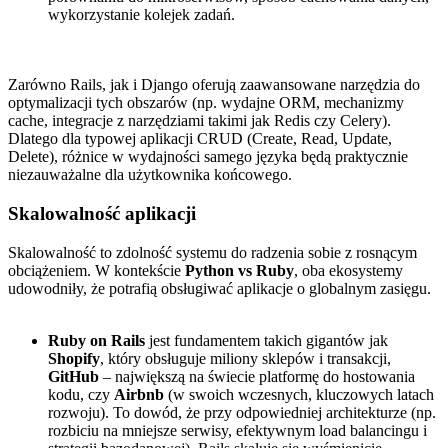
wykorzystanie kolejek zadań.
Zarówno Rails, jak i Django oferują zaawansowane narzędzia do
optymalizacji tych obszarów (np. wydajne ORM, mechanizmy
cache, integracje z narzędziami takimi jak Redis czy Celery).
Dlatego dla typowej aplikacji CRUD (Create, Read, Update,
Delete), różnice w wydajności samego języka będą praktycznie
niezauważalne dla użytkownika końcowego.
Skalowalność aplikacji
Skalowalność to zdolność systemu do radzenia sobie z rosnącym
obciążeniem. W kontekście
Python vs Ruby
, oba ekosystemy
udowodniły, że potrafią obsługiwać aplikacje o globalnym zasięgu.
Ruby on Rails
jest fundamentem takich gigantów jak
Shopify
, który obsługuje miliony sklepów i transakcji,
GitHub
– największą na świecie platformę do hostowania
kodu, czy
Airbnb
(w swoich wczesnych, kluczowych latach
rozwoju). To dowód, że przy odpowiedniej architekturze (np.
rozbiciu na mniejsze serwisy, efektywnym load balancingu i