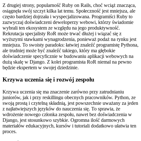
Z drugiej strony, popularność Ruby on Rails, choć wciąż znacząca,
osiągnęła swój szczyt kilka lat temu. Społeczność jest mniejsza, ale
często bardziej dojrzała i wyspecjalizowana. Programiści Ruby to
zazwyczaj doświadczeni deweloperzy webowi, którzy świadomie
wybrali ten ekosystem ze względu na jego produktywność.
Rekrutacja specjalisty RoR może trwać dłużej i wiązać się z
wyższymi stawkami wynagrodzenia, ponieważ podaż na rynku jest
mniejsza. To swoisty paradoks: łatwiej znaleźć programistę Pythona,
ale trudniej może być znaleźć takiego, który ma głębokie
doświadczenie specyficznie w budowaniu aplikacji webowych na
dużą skalę w Django. Z kolei programista RoR niemal na pewno
będzie ekspertem w swojej dziedzinie.
Krzywa uczenia się i rozwój zespołu
Krzywa uczenia się ma znaczenie zarówno przy zatrudnianiu
juniorów, jak i przy reskillingu obecnych pracowników. Python, ze
swoją prostą i czytelną składnią, jest powszechnie uważany za jeden
z najłatwiejszych języków do nauczenia się. To sprawia, że
wdrożenie nowego członka zespołu, nawet bez doświadczenia w
Django, jest stosunkowo szybkie. Ogromna ilość darmowych
materiałów edukacyjnych, kursów i tutoriali dodatkowo ułatwia ten
proces.