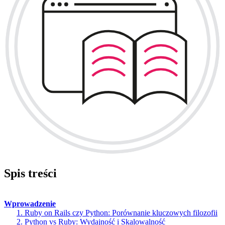
Spis treści
Wprowadzenie
1. Ruby on Rails czy Python: Porównanie kluczowych filozofii
2. Python vs Ruby: Wydajność i Skalowalność