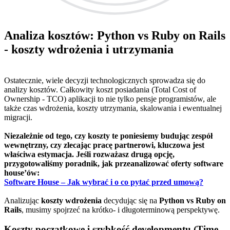
Analiza kosztów: Python vs Ruby on Rails
- koszty wdrożenia i utrzymania
Ostatecznie, wiele decyzji technologicznych sprowadza się do
analizy kosztów. Całkowity koszt posiadania (Total Cost of
Ownership - TCO) aplikacji to nie tylko pensje programistów, ale
także czas wdrożenia, koszty utrzymania, skalowania i ewentualnej
migracji.
Niezależnie od tego, czy koszty te poniesiemy budując zespół
wewnętrzny, czy zlecając pracę partnerowi, kluczowa jest
właściwa estymacja. Jeśli rozważasz drugą opcję,
przygotowaliśmy poradnik, jak przeanalizować oferty software
house’ów:
Software House – Jak wybrać i o co pytać przed umową?
Analizując
koszty wdrożenia
decydując się na
Python vs Ruby on
Rails
, musimy spojrzeć na krótko- i długoterminową perspektywę.
Koszty początkowe i szybkość developmentu (Time-