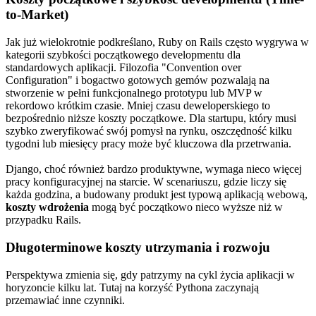
to-Market)
Jak już wielokrotnie podkreślano, Ruby on Rails często wygrywa w
kategorii szybkości początkowego developmentu dla
standardowych aplikacji. Filozofia "Convention over
Configuration" i bogactwo gotowych gemów pozwalają na
stworzenie w pełni funkcjonalnego prototypu lub MVP w
rekordowo krótkim czasie. Mniej czasu deweloperskiego to
bezpośrednio niższe koszty początkowe. Dla startupu, który musi
szybko zweryfikować swój pomysł na rynku, oszczędność kilku
tygodni lub miesięcy pracy może być kluczowa dla przetrwania.
Django, choć również bardzo produktywne, wymaga nieco więcej
pracy konfiguracyjnej na starcie. W scenariuszu, gdzie liczy się
każda godzina, a budowany produkt jest typową aplikacją webową,
koszty wdrożenia
mogą być początkowo nieco wyższe niż w
przypadku Rails.
Długoterminowe koszty utrzymania i rozwoju
Perspektywa zmienia się, gdy patrzymy na cykl życia aplikacji w
horyzoncie kilku lat. Tutaj na korzyść Pythona zaczynają
przemawiać inne czynniki.