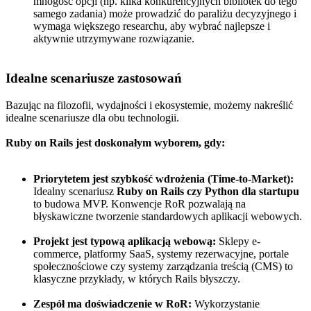
mnogość opcji (np. kilka konkurencyjnych bibliotek do tego
samego zadania) może prowadzić do paraliżu decyzyjnego i
wymaga większego researchu, aby wybrać najlepsze i
aktywnie utrzymywane rozwiązanie.
Idealne scenariusze zastosowań
Bazując na filozofii, wydajności i ekosystemie, możemy nakreślić
idealne scenariusze dla obu technologii.
Ruby on Rails jest doskonałym wyborem, gdy:
Priorytetem jest szybkość wdrożenia (Time-to-Market):
Idealny scenariusz
Ruby on Rails czy Python dla startupu
to budowa MVP. Konwencje RoR pozwalają na
błyskawiczne tworzenie standardowych aplikacji webowych.
Projekt jest typową aplikacją webową:
Sklepy e-
commerce, platformy SaaS, systemy rezerwacyjne, portale
społecznościowe czy systemy zarządzania treścią (CMS) to
klasyczne przykłady, w których Rails błyszczy.
Zespół ma doświadczenie w RoR:
Wykorzystanie