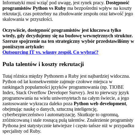
Informatyki musi wziąć pod uwagę, jest rynek pracy.
Dostępność
programistów Python vs Ruby
ma bezpośredni wpływ na koszty
rekrutacji, czas potrzebny na zbudowanie zespołu oraz łatwość jego
skalowania w przyszłości.
Oczywiście, dostępność programistów jest kluczowa tylko
wtedy, gdy decydujemy się na budowę wewnętrznych struktur.
Szersze spojrzenie na ten strategiczny wybór przedstawiliśmy w
poniższym artykule:
Outsourcing IT vs. własny zespół. Co wybrać?
Pula talentów i koszty rekrutacji
Tutaj różnica między Pythonem a Ruby jest najbardziej widoczna.
Python od lat konsekwentnie zajmuje czołowe miejsca w
rankingach popularności języków programowania (np. TIOBE
Index, Stack Overflow Developer Survey). Jest to pierwszy język
programowania na wielu uniwersytetach na całym świecie, a jego
zastosowanie wykracza daleko poza
Python web development
,
obejmując naukę o danych, sztuczną inteligencję,
cyberbezpieczeństwo i automatyzację. Skutkuje to ogromną,
zróżnicowaną i stale rosnącą pulą talentów. Znalezienie programisty
Pythona jest statystycznie łatwiejsze i często tańsze niż w przypadku
specjalisty od Ruby.