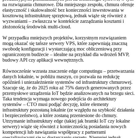
na rozwiązania chmurowe. Dla mniejszego zespołu, chmura oferuje
elastyczność i skalowalność bez konieczności inwestowania w
kosztowną infrastrukturę sprzętową, jednak wiąże się również z
wyzwaniami – zwłaszcza w kontekście zarządzania kosztami i
złożonością środowisk multi-cloud.
W przypadku mniejszych projektów, korzystnym rozwiązaniem
mogą okazać się tańsze serwery VPS, które zapewniają znaczną
swobodę konfiguracji i wystarczającą moc obliczeniową przy
ograniczonym budżecie – idealne na przykład dla wdrożeń MVP,
budowy API czy aplikacji wewnętrznych.
Równocześnie wzrasta znaczenie edge computingu – przetwarzania
danych lokalnie, w pobliżu maszyn, co pozwala na redukcję
opóźnień i uniezależnienie systemów od infrastruktury chmurowej.
Szacuje się, że do 2025 roku aż 75% danych generowanych przez
przemysłowe urządzenia IoT będzie analizowanych na brzegu sieci.
Taka tendencja wymaga nowego podejścia do architektury
systemów – CTO musi podjąć decyzję, które elementy
infrastruktury pozostaną lokalnie (ze względu na szybkość działania
i bezpieczeństwo), a które zostaną przeniesione do chmury.
Utrzymanie infrastruktury edge (takiej jak bramki IoT czy lokalne
serwery) wiąże się również z koniecznością posiadania nowych
kompetencji lub nawiązania współpracy z partnerami
specjalizującymi się w dostarczaniu sprzętu. Niemniej jednak,