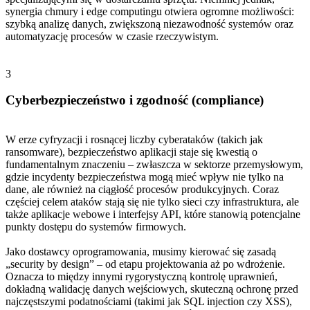
synergia chmury i edge computingu otwiera ogromne możliwości:
szybką analizę danych, zwiększoną niezawodność systemów oraz
automatyzację procesów w czasie rzeczywistym.
3
Cyberbezpieczeństwo i zgodność (compliance)
W erze cyfryzacji i rosnącej liczby cyberataków (takich jak
ransomware), bezpieczeństwo aplikacji staje się kwestią o
fundamentalnym znaczeniu – zwłaszcza w sektorze przemysłowym,
gdzie incydenty bezpieczeństwa mogą mieć wpływ nie tylko na
dane, ale również na ciągłość procesów produkcyjnych. Coraz
częściej celem ataków stają się nie tylko sieci czy infrastruktura, ale
także aplikacje webowe i interfejsy API, które stanowią potencjalne
punkty dostępu do systemów firmowych.
Jako dostawcy oprogramowania, musimy kierować się zasadą
„security by design” – od etapu projektowania aż po wdrożenie.
Oznacza to między innymi rygorystyczną kontrolę uprawnień,
dokładną walidację danych wejściowych, skuteczną ochronę przed
najczęstszymi podatnościami (takimi jak SQL injection czy XSS),