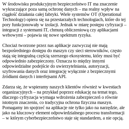
W środowisku produkcyjnym bezpieczeństwo IT ma znaczenie
wykraczające poza samą ochronę danych – ma realny wpływ na
ciągłość działania całej fabryki. Wiele systemów OT (Operational
Technology) opiera się na przestarzałych technologiach, które do tej
pory funkcjonowały w izolacji. Jednak w miarę postępu cyfryzacji –
integracji z systemami IT, chmurą obliczeniową czy aplikacjami
webowymi – pojawia się nowe spektrum ryzyka.
Chociaż tworzone przez nas aplikacje zazwyczaj nie mają
bezpośredniego dostępu do maszyn czy sieci sterowników, często
stają się integralną częścią szerszego ekosystemu, który musi być
odpowiednio zabezpieczony. Oznacza to między innymi
odpowiedzialne podejście do uwierzytelniania, autoryzacji,
szyfrowania danych oraz integrację wyłącznie z bezpiecznymi
źródłami danych i interfejsami API.
Zdarza się, że wspieramy naszych klientów również w kwestiach
organizacyjnych – na przykład poprzez edukację na temat tego,
dlaczego cyfryzacja wymaga wdrożenia zabezpieczeń o równie
istotnym znaczeniu, co tradycyjna ochrona fizyczna maszyn.
Pomagamy im spojrzeć na aplikacje nie tylko jako na narzędzie, ale
jako na kluczowy element odpowiedzialnego procesu transformacji
– w którym cyberbezpieczeństwo staje się standardem, a nie opcją.