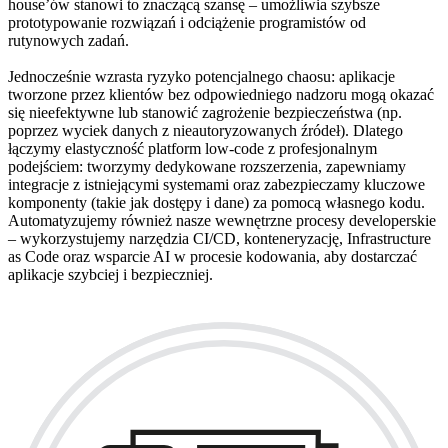
house’ów stanowi to znaczącą szansę – umożliwia szybsze
prototypowanie rozwiązań i odciążenie programistów od
rutynowych zadań.
Jednocześnie wzrasta ryzyko potencjalnego chaosu: aplikacje
tworzone przez klientów bez odpowiedniego nadzoru mogą okazać
się nieefektywne lub stanowić zagrożenie bezpieczeństwa (np.
poprzez wyciek danych z nieautoryzowanych źródeł). Dlatego
łączymy elastyczność platform low-code z profesjonalnym
podejściem: tworzymy dedykowane rozszerzenia, zapewniamy
integracje z istniejącymi systemami oraz zabezpieczamy kluczowe
komponenty (takie jak dostępy i dane) za pomocą własnego kodu.
Automatyzujemy również nasze wewnętrzne procesy developerskie
– wykorzystujemy narzędzia CI/CD, konteneryzację, Infrastructure
as Code oraz wsparcie AI w procesie kodowania, aby dostarczać
aplikacje szybciej i bezpieczniej.