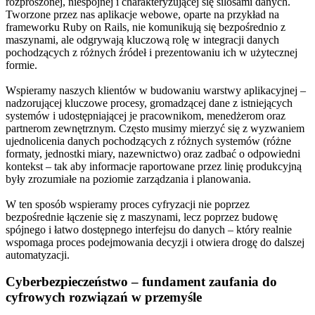
rozproszonej, niespójnej i charakteryzującej się silosami danych.
Tworzone przez nas aplikacje webowe, oparte na przykład na
frameworku Ruby on Rails, nie komunikują się bezpośrednio z
maszynami, ale odgrywają kluczową rolę w integracji danych
pochodzących z różnych źródeł i prezentowaniu ich w użytecznej
formie.
Wspieramy naszych klientów w budowaniu warstwy aplikacyjnej –
nadzorującej kluczowe procesy, gromadzącej dane z istniejących
systemów i udostępniającej je pracownikom, menedżerom oraz
partnerom zewnętrznym. Często musimy mierzyć się z wyzwaniem
ujednolicenia danych pochodzących z różnych systemów (różne
formaty, jednostki miary, nazewnictwo) oraz zadbać o odpowiedni
kontekst – tak aby informacje raportowane przez linię produkcyjną
były zrozumiałe na poziomie zarządzania i planowania.
W ten sposób wspieramy proces cyfryzacji nie poprzez
bezpośrednie łączenie się z maszynami, lecz poprzez budowę
spójnego i łatwo dostępnego interfejsu do danych – który realnie
wspomaga proces podejmowania decyzji i otwiera drogę do dalszej
automatyzacji.
Cyberbezpieczeństwo – fundament zaufania do
cyfrowych rozwiązań w przemyśle