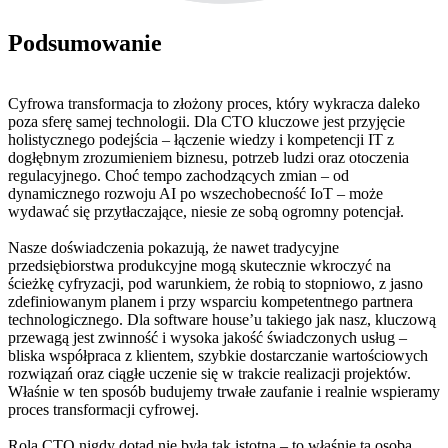
Podsumowanie
Cyfrowa transformacja to złożony proces, który wykracza daleko
poza sferę samej technologii. Dla CTO kluczowe jest przyjęcie
holistycznego podejścia – łączenie wiedzy i kompetencji IT z
dogłębnym zrozumieniem biznesu, potrzeb ludzi oraz otoczenia
regulacyjnego. Choć tempo zachodzących zmian – od
dynamicznego rozwoju AI po wszechobecność IoT – może
wydawać się przytłaczające, niesie ze sobą ogromny potencjał.
Nasze doświadczenia pokazują, że nawet tradycyjne
przedsiębiorstwa produkcyjne mogą skutecznie wkroczyć na
ścieżkę cyfryzacji, pod warunkiem, że robią to stopniowo, z jasno
zdefiniowanym planem i przy wsparciu kompetentnego partnera
technologicznego. Dla software house’u takiego jak nasz, kluczową
przewagą jest zwinność i wysoka jakość świadczonych usług –
bliska współpraca z klientem, szybkie dostarczanie wartościowych
rozwiązań oraz ciągłe uczenie się w trakcie realizacji projektów.
Właśnie w ten sposób budujemy trwałe zaufanie i realnie wspieramy
proces transformacji cyfrowej.
Rola CTO nigdy dotąd nie była tak istotna – to właśnie ta osoba