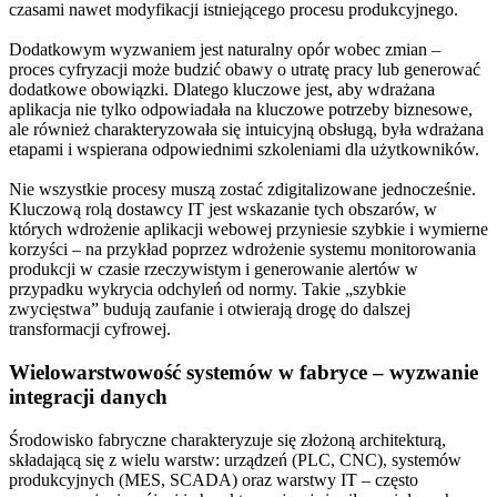
czasami nawet modyfikacji istniejącego procesu produkcyjnego.
Dodatkowym wyzwaniem jest naturalny opór wobec zmian –
proces cyfryzacji może budzić obawy o utratę pracy lub generować
dodatkowe obowiązki. Dlatego kluczowe jest, aby wdrażana
aplikacja nie tylko odpowiadała na kluczowe potrzeby biznesowe,
ale również charakteryzowała się intuicyjną obsługą, była wdrażana
etapami i wspierana odpowiednimi szkoleniami dla użytkowników.
Nie wszystkie procesy muszą zostać zdigitalizowane jednocześnie.
Kluczową rolą dostawcy IT jest wskazanie tych obszarów, w
których wdrożenie aplikacji webowej przyniesie szybkie i wymierne
korzyści – na przykład poprzez wdrożenie systemu monitorowania
produkcji w czasie rzeczywistym i generowanie alertów w
przypadku wykrycia odchyleń od normy. Takie „szybkie
zwycięstwa” budują zaufanie i otwierają drogę do dalszej
transformacji cyfrowej.
Wielowarstwowość systemów w fabryce – wyzwanie
integracji danych
Środowisko fabryczne charakteryzuje się złożoną architekturą,
składającą się z wielu warstw: urządzeń (PLC, CNC), systemów
produkcyjnych (MES, SCADA) oraz warstwy IT – często