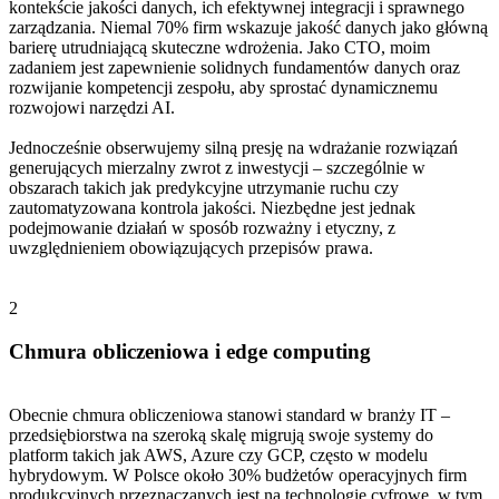
kontekście jakości danych, ich efektywnej integracji i sprawnego
zarządzania. Niemal 70% firm wskazuje jakość danych jako główną
barierę utrudniającą skuteczne wdrożenia. Jako CTO, moim
zadaniem jest zapewnienie solidnych fundamentów danych oraz
rozwijanie kompetencji zespołu, aby sprostać dynamicznemu
rozwojowi narzędzi AI.
Jednocześnie obserwujemy silną presję na wdrażanie rozwiązań
generujących mierzalny zwrot z inwestycji – szczególnie w
obszarach takich jak predykcyjne utrzymanie ruchu czy
zautomatyzowana kontrola jakości. Niezbędne jest jednak
podejmowanie działań w sposób rozważny i etyczny, z
uwzględnieniem obowiązujących przepisów prawa.
2
Chmura obliczeniowa i edge computing
Obecnie chmura obliczeniowa stanowi standard w branży IT –
przedsiębiorstwa na szeroką skalę migrują swoje systemy do
platform takich jak AWS, Azure czy GCP, często w modelu
hybrydowym. W Polsce około 30% budżetów operacyjnych firm
produkcyjnych przeznaczanych jest na technologie cyfrowe, w tym