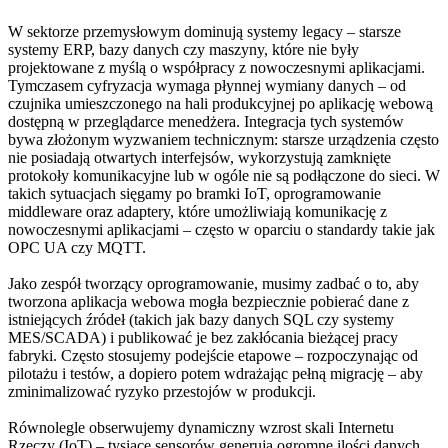
W sektorze przemysłowym dominują systemy legacy – starsze
systemy ERP, bazy danych czy maszyny, które nie były
projektowane z myślą o współpracy z nowoczesnymi aplikacjami.
Tymczasem cyfryzacja wymaga płynnej wymiany danych – od
czujnika umieszczonego na hali produkcyjnej po aplikację webową
dostępną w przeglądarce menedżera. Integracja tych systemów
bywa złożonym wyzwaniem technicznym: starsze urządzenia często
nie posiadają otwartych interfejsów, wykorzystują zamknięte
protokoły komunikacyjne lub w ogóle nie są podłączone do sieci. W
takich sytuacjach sięgamy po bramki IoT, oprogramowanie
middleware oraz adaptery, które umożliwiają komunikację z
nowoczesnymi aplikacjami – często w oparciu o standardy takie jak
OPC UA czy MQTT.
Jako zespół tworzący oprogramowanie, musimy zadbać o to, aby
tworzona aplikacja webowa mogła bezpiecznie pobierać dane z
istniejących źródeł (takich jak bazy danych SQL czy systemy
MES/SCADA) i publikować je bez zakłócania bieżącej pracy
fabryki. Często stosujemy podejście etapowe – rozpoczynając od
pilotażu i testów, a dopiero potem wdrażając pełną migrację – aby
zminimalizować ryzyko przestojów w produkcji.
Równolegle obserwujemy dynamiczny wzrost skali Internetu
Rzeczy (IoT) – tysiące sensorów generują ogromne ilości danych,