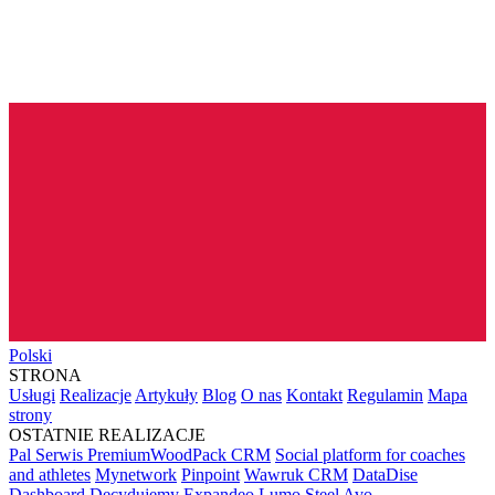
Polski
STRONA
Usługi
Realizacje
Artykuły
Blog
O nas
Kontakt
Regulamin
Mapa
strony
OSTATNIE REALIZACJE
Pal Serwis PremiumWoodPack CRM
Social platform for coaches
and athletes
Mynetwork
Pinpoint
Wawruk CRM
DataDise
Dashboard
Decydujemy
Expandeo
Lumo Steel
Avo