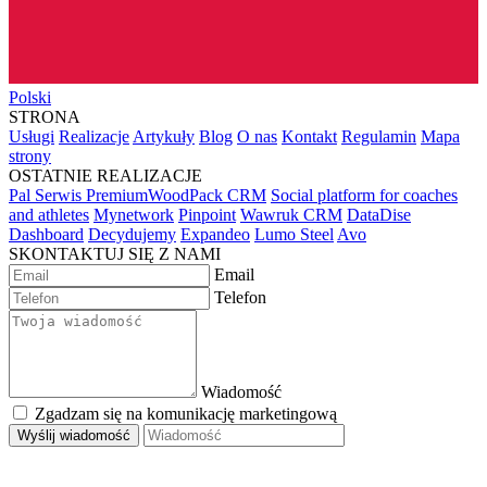
Polski
STRONA
Usługi
Realizacje
Artykuły
Blog
O nas
Kontakt
Regulamin
Mapa
strony
OSTATNIE REALIZACJE
Pal Serwis PremiumWoodPack CRM
Social platform for coaches
and athletes
Mynetwork
Pinpoint
Wawruk CRM
DataDise
Dashboard
Decydujemy
Expandeo
Lumo Steel
Avo
SKONTAKTUJ SIĘ Z NAMI
Email
Telefon
Wiadomość
Zgadzam się na komunikację marketingową