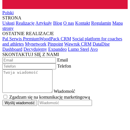
Polski
STRONA
Usługi
Realizacje
Artykuły
Blog
O nas
Kontakt
Regulamin
Mapa
strony
OSTATNIE REALIZACJE
Pal Serwis PremiumWoodPack CRM
Social platform for coaches
and athletes
Mynetwork
Pinpoint
Wawruk CRM
DataDise
Dashboard
Decydujemy
Expandeo
Lumo Steel
Avo
SKONTAKTUJ SIĘ Z NAMI
Email
Telefon
Wiadomość
Zgadzam się na komunikację marketingową