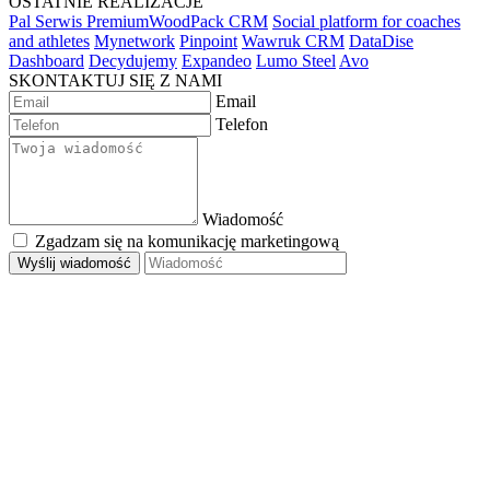
OSTATNIE REALIZACJE
Pal Serwis PremiumWoodPack CRM
Social platform for coaches
and athletes
Mynetwork
Pinpoint
Wawruk CRM
DataDise
Dashboard
Decydujemy
Expandeo
Lumo Steel
Avo
SKONTAKTUJ SIĘ Z NAMI
Email
Telefon
Wiadomość
Zgadzam się na komunikację marketingową