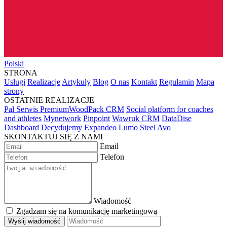
Polski
STRONA
Usługi
Realizacje
Artykuły
Blog
O nas
Kontakt
Regulamin
Mapa
strony
OSTATNIE REALIZACJE
Pal Serwis PremiumWoodPack CRM
Social platform for coaches
and athletes
Mynetwork
Pinpoint
Wawruk CRM
DataDise
Dashboard
Decydujemy
Expandeo
Lumo Steel
Avo
SKONTAKTUJ SIĘ Z NAMI
Email
Telefon
Wiadomość
Zgadzam się na komunikację marketingową