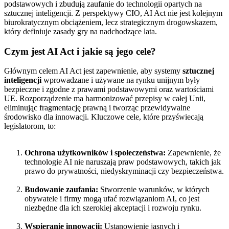
podstawowych i zbudują zaufanie do technologii opartych na
sztucznej inteligencji. Z perspektywy CIO, AI Act nie jest kolejnym
biurokratycznym obciążeniem, lecz strategicznym drogowskazem,
który definiuje zasady gry na nadchodzące lata.
Czym jest AI Act i jakie są jego cele?
Głównym celem AI Act jest zapewnienie, aby systemy
sztucznej
inteligencji
wprowadzane i używane na rynku unijnym były
bezpieczne i zgodne z prawami podstawowymi oraz wartościami
UE. Rozporządzenie ma harmonizować przepisy w całej Unii,
eliminując fragmentację prawną i tworząc przewidywalne
środowisko dla innowacji. Kluczowe cele, które przyświecają
legislatorom, to:
Ochrona użytkowników i społeczeństwa:
Zapewnienie, że
technologie AI nie naruszają praw podstawowych, takich jak
prawo do prywatności, niedyskryminacji czy bezpieczeństwa.
Budowanie zaufania:
Stworzenie warunków, w których
obywatele i firmy mogą ufać rozwiązaniom AI, co jest
niezbędne dla ich szerokiej akceptacji i rozwoju rynku.
Wspieranie innowacji:
Ustanowienie jasnych i