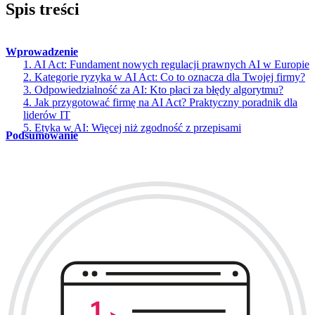
Spis treści
Wprowadzenie
1. AI Act: Fundament nowych regulacji prawnych AI w Europie
2. Kategorie ryzyka w AI Act: Co to oznacza dla Twojej firmy?
3. Odpowiedzialność za AI: Kto płaci za błędy algorytmu?
4. Jak przygotować firmę na AI Act? Praktyczny poradnik dla
liderów IT
5. Etyka w AI: Więcej niż zgodność z przepisami
Podsumowanie