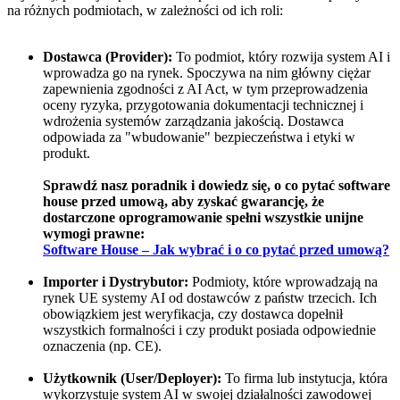
na różnych podmiotach, w zależności od ich roli:
Dostawca (Provider):
To podmiot, który rozwija system AI i
wprowadza go na rynek. Spoczywa na nim główny ciężar
zapewnienia zgodności z AI Act, w tym przeprowadzenia
oceny ryzyka, przygotowania dokumentacji technicznej i
wdrożenia systemów zarządzania jakością. Dostawca
odpowiada za "wbudowanie" bezpieczeństwa i etyki w
produkt.
Sprawdź nasz poradnik i dowiedz się, o co pytać software
house przed umową, aby zyskać gwarancję, że
dostarczone oprogramowanie spełni wszystkie unijne
wymogi prawne:
Software House – Jak wybrać i o co pytać przed umową?
Importer i Dystrybutor:
Podmioty, które wprowadzają na
rynek UE systemy AI od dostawców z państw trzecich. Ich
obowiązkiem jest weryfikacja, czy dostawca dopełnił
wszystkich formalności i czy produkt posiada odpowiednie
oznaczenia (np. CE).
Użytkownik (User/Deployer):
To firma lub instytucja, która
wykorzystuje system AI w swojej działalności zawodowej