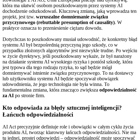
która ma ułatwić osobom poszkodowanym przez systemy AI
dochodzenie odszkodowań. Kluczową zmianą, jaką wprowadza ten
projekt, jest tzw.
wzruszalne domniemanie związku
przyczynowego (rebuttable presumption of causality)
. W
praktyce oznacza to przeniesienie ciężaru dowodu.
Dotychczas to poszkodowany musiał udowodnić, że konkretny błąd
systemu AI był bezpośrednią przyczyną jego szkody, co w
przypadku złożonych algorytmów jest niezwykle trudne. Po wejściu
w życie dyrektywy, jeśli poszkodowany wykaże, że był narażony
na działanie systemu AI wysokiego ryzyka i poniósł szkodę, która
jest typowa dla tego rodzaju ryzyka, to sąd będzie mógł
domniemywać istnienie związku przyczynowego. To na dostawcy
lub użytkowniku systemu AI będzie spoczywał obowiązek
udowodnienia, że jego technologia nie była winna. To
fundamentalna zmiana, która znacząco zwiększa
odpowiedzialność
za AI
po stronie firm.
Kto odpowiada za błędy sztucznej inteligencji?
Łańcuch odpowiedzialności
AI Act precyzyjnie definiuje role i obowiązki w całym cyklu życia
produktu AI, tworząc klarowny łańcuch odpowiedzialności. Nie ma
tu jednej, prostej odpowiedzi – odpowiedzialność może spoczywać