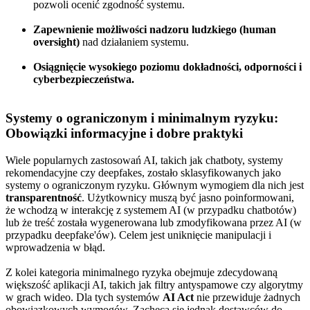
pozwoli ocenić zgodność systemu.
Zapewnienie możliwości nadzoru ludzkiego (human
oversight)
nad działaniem systemu.
Osiągnięcie wysokiego poziomu dokładności, odporności i
cyberbezpieczeństwa.
Systemy o ograniczonym i minimalnym ryzyku:
Obowiązki informacyjne i dobre praktyki
Wiele popularnych zastosowań AI, takich jak chatboty, systemy
rekomendacyjne czy deepfakes, zostało sklasyfikowanych jako
systemy o ograniczonym ryzyku. Głównym wymogiem dla nich jest
transparentność
. Użytkownicy muszą być jasno poinformowani,
że wchodzą w interakcję z systemem AI (w przypadku chatbotów)
lub że treść została wygenerowana lub zmodyfikowana przez AI (w
przypadku deepfake'ów). Celem jest uniknięcie manipulacji i
wprowadzenia w błąd.
Z kolei kategoria minimalnego ryzyka obejmuje zdecydowaną
większość aplikacji AI, takich jak filtry antyspamowe czy algorytmy
w grach wideo. Dla tych systemów
AI Act
nie przewiduje żadnych
obowiązkowych wymogów. Zachęca się jednak dostawców do