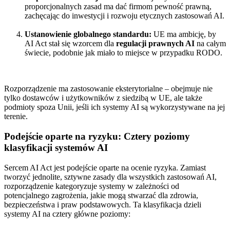
proporcjonalnych zasad ma dać firmom pewność prawną,
zachęcając do inwestycji i rozwoju etycznych zastosowań AI.
Ustanowienie globalnego standardu:
UE ma ambicję, by
AI Act stał się wzorcem dla
regulacji prawnych AI
na całym
świecie, podobnie jak miało to miejsce w przypadku RODO.
Rozporządzenie ma zastosowanie eksterytorialne – obejmuje nie
tylko dostawców i użytkowników z siedzibą w UE, ale także
podmioty spoza Unii, jeśli ich systemy AI są wykorzystywane na jej
terenie.
Podejście oparte na ryzyku: Cztery poziomy
klasyfikacji systemów AI
Sercem AI Act jest podejście oparte na ocenie ryzyka. Zamiast
tworzyć jednolite, sztywne zasady dla wszystkich zastosowań AI,
rozporządzenie kategoryzuje systemy w zależności od
potencjalnego zagrożenia, jakie mogą stwarzać dla zdrowia,
bezpieczeństwa i praw podstawowych. Ta klasyfikacja dzieli
systemy AI na cztery główne poziomy: