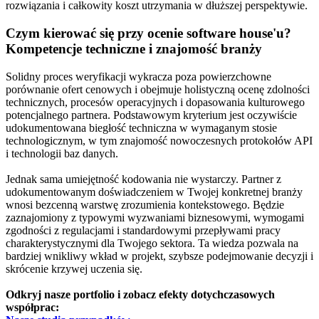
rozwiązania i całkowity koszt utrzymania w dłuższej perspektywie.
Czym kierować się przy ocenie software house'u?
Kompetencje techniczne i znajomość branży
Solidny proces weryfikacji wykracza poza powierzchowne
porównanie ofert cenowych i obejmuje holistyczną ocenę zdolności
technicznych, procesów operacyjnych i dopasowania kulturowego
potencjalnego partnera. Podstawowym kryterium jest oczywiście
udokumentowana biegłość techniczna w wymaganym stosie
technologicznym, w tym znajomość nowoczesnych protokołów API
i technologii baz danych.
Jednak sama umiejętność kodowania nie wystarczy. Partner z
udokumentowanym doświadczeniem w Twojej konkretnej branży
wnosi bezcenną warstwę zrozumienia kontekstowego. Będzie
zaznajomiony z typowymi wyzwaniami biznesowymi, wymogami
zgodności z regulacjami i standardowymi przepływami pracy
charakterystycznymi dla Twojego sektora. Ta wiedza pozwala na
bardziej wnikliwy wkład w projekt, szybsze podejmowanie decyzji i
skrócenie krzywej uczenia się.
Odkryj nasze portfolio i zobacz efekty dotychczasowych
współprac: