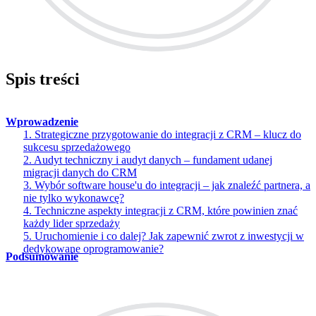
Spis treści
Wprowadzenie
1. Strategiczne przygotowanie do integracji z CRM – klucz do
sukcesu sprzedażowego
2. Audyt techniczny i audyt danych – fundament udanej
migracji danych do CRM
3. Wybór software house'u do integracji – jak znaleźć partnera, a
nie tylko wykonawcę?
4. Techniczne aspekty integracji z CRM, które powinien znać
każdy lider sprzedaży
5. Uruchomienie i co dalej? Jak zapewnić zwrot z inwestycji w
dedykowane oprogramowanie?
Podsumowanie