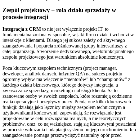
Zespół projektowy – rola działu sprzedaży w
procesie integracji
Integracja z CRM
to nie jest wyłącznie projekt IT, to
fundamentalna zmiana w sposobie, w jaki firma działa i wchodzi w
interakcje z klientami. Dlatego jej sukces zależy od aktywnego
zaangażowania i poparcia zróżnicowanej grupy interesariuszy z
całej organizacji. Stworzenie dedykowanego, wielofunkcjonalnego
zespołu projektowego jest warunkiem absolutnie koniecznym.
Poza kluczowym zespołem technicznym (project manager,
deweloper, analityk danych, inżynier QA) na sukces projektu
ogromny wpływ ma włączenie “mentorów” lub “championów” z
każdego działu biznesowego, którego dotyczy integracja, a
zwłaszcza ze sprzedaży, marketingu i obsługi klienta. Są to
szanowane osoby w swoich zespołach, które rozumieją codzienne
realia operacyjne i przepływy pracy. Pełnią one kilka kluczowych
funkcji: działają jako łącznicy między zespołem technicznym a
użytkownikami końcowymi, zapewniają, że rozwiązanie jest
projektowane w celu rozwiązania realnych, a nie teoretycznych
problemów, oraz, co najważniejsze, stają się kluczowymi postaciami
w procesie wdrażania i adaptacji systemu po jego uruchomieniu. Ich
zaangażowanie pomaga przezwyciężyć naturalny opór przed