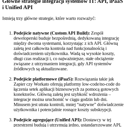
Główne strategie integracji systemów IT: API, iPaaS
i Unified API
Istnieją trzy główne strategie, które warto rozważyć:
Podejście natywne (Custom API Build):
Zespół
deweloperski buduje bezpośrednią, dedykowaną integrację
między dwoma systemami, korzystając z ich API. Główną
zaletą jest całkowita kontrola nad funkcjonalnością i
doświadczeniem użytkownika. Wadą są wysokie koszty,
długi czas realizacji i, co najważniejsze, stałe obciążenie
związane z utrzymaniem integracji, gdy API systemów
źródłowych są aktualizowane.
Podejście platformowe (iPaaS):
Rozwiązania takie jak
Zapier czy Workato oferują platformy low-code/no-code do
łączenia setek aplikacji biznesowych za pomocą gotowych
konektorów. Główną zaletą jest szybkość wdrożenia –
integracje można uruchomić w ciągu godzin lub dni.
Minusem jest utrata kontroli, mniej “natywne” doświadczenie
użytkownika i potencjalnie rosnące koszty subskrypcji.
Podejście agregujące (Unified API):
Dostawcy w tej
przestrzeni budują i utrzymują jedno, ustandaryzowane API,