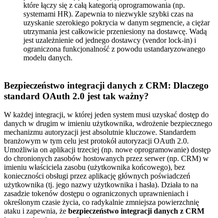
które łączy się z całą kategorią oprogramowania (np.
systemami HR). Zapewnia to niezwykle szybki czas na
uzyskanie szerokiego pokrycia w danym segmencie, a ciężar
utrzymania jest całkowicie przeniesiony na dostawcę. Wadą
jest uzależnienie od jednego dostawcy (vendor lock-in) i
ograniczona funkcjonalność z powodu ustandaryzowanego
modelu danych.
Bezpieczeństwo integracji danych z CRM: Dlaczego
standard OAuth 2.0 jest tak ważny?
W każdej integracji, w której jeden system musi uzyskać dostęp do
danych w drugim w imieniu użytkownika, wdrożenie bezpiecznego
mechanizmu autoryzacji jest absolutnie kluczowe. Standardem
branżowym w tym celu jest protokół autoryzacji OAuth 2.0.
Umożliwia on aplikacji trzeciej (np. nowe oprogramowanie) dostęp
do chronionych zasobów hostowanych przez serwer (np. CRM) w
imieniu właściciela zasobu (użytkownika końcowego), bez
konieczności obsługi przez aplikację głównych poświadczeń
użytkownika (tj. jego nazwy użytkownika i hasła). Działa to na
zasadzie tokenów dostępu o ograniczonych uprawnieniach i
określonym czasie życia, co radykalnie zmniejsza powierzchnię
ataku i zapewnia, że
bezpieczeństwo integracji danych z CRM