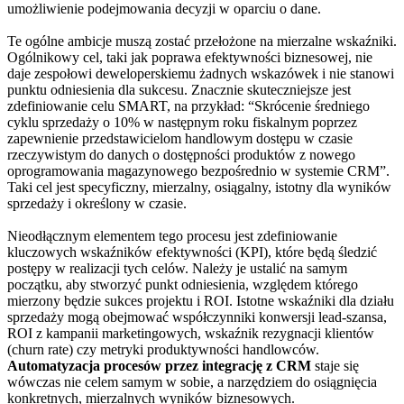
umożliwienie podejmowania decyzji w oparciu o dane.
Te ogólne ambicje muszą zostać przełożone na mierzalne wskaźniki.
Ogólnikowy cel, taki jak poprawa efektywności biznesowej, nie
daje zespołowi deweloperskiemu żadnych wskazówek i nie stanowi
punktu odniesienia dla sukcesu. Znacznie skuteczniejsze jest
zdefiniowanie celu SMART, na przykład: “Skrócenie średniego
cyklu sprzedaży o 10% w następnym roku fiskalnym poprzez
zapewnienie przedstawicielom handlowym dostępu w czasie
rzeczywistym do danych o dostępności produktów z nowego
oprogramowania magazynowego bezpośrednio w systemie CRM”.
Taki cel jest specyficzny, mierzalny, osiągalny, istotny dla wyników
sprzedaży i określony w czasie.
Nieodłącznym elementem tego procesu jest zdefiniowanie
kluczowych wskaźników efektywności (KPI), które będą śledzić
postępy w realizacji tych celów. Należy je ustalić na samym
początku, aby stworzyć punkt odniesienia, względem którego
mierzony będzie sukces projektu i ROI. Istotne wskaźniki dla działu
sprzedaży mogą obejmować współczynniki konwersji lead-szansa,
ROI z kampanii marketingowych, wskaźnik rezygnacji klientów
(churn rate) czy metryki produktywności handlowców.
Automatyzacja procesów przez integrację z CRM
staje się
wówczas nie celem samym w sobie, a narzędziem do osiągnięcia
konkretnych, mierzalnych wyników biznesowych.