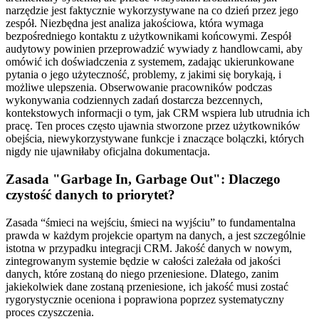
narzędzie jest faktycznie wykorzystywane na co dzień przez jego
zespół. Niezbędna jest analiza jakościowa, która wymaga
bezpośredniego kontaktu z użytkownikami końcowymi. Zespół
audytowy powinien przeprowadzić wywiady z handlowcami, aby
omówić ich doświadczenia z systemem, zadając ukierunkowane
pytania o jego użyteczność, problemy, z jakimi się borykają, i
możliwe ulepszenia. Obserwowanie pracowników podczas
wykonywania codziennych zadań dostarcza bezcennych,
kontekstowych informacji o tym, jak CRM wspiera lub utrudnia ich
pracę. Ten proces często ujawnia stworzone przez użytkowników
obejścia, niewykorzystywane funkcje i znaczące bolączki, których
nigdy nie ujawniłaby oficjalna dokumentacja.
Zasada "Garbage In, Garbage Out": Dlaczego
czystość danych to priorytet?
Zasada “śmieci na wejściu, śmieci na wyjściu” to fundamentalna
prawda w każdym projekcie opartym na danych, a jest szczególnie
istotna w przypadku integracji CRM. Jakość danych w nowym,
zintegrowanym systemie będzie w całości zależała od jakości
danych, które zostaną do niego przeniesione. Dlatego, zanim
jakiekolwiek dane zostaną przeniesione, ich jakość musi zostać
rygorystycznie oceniona i poprawiona poprzez systematyczny
proces czyszczenia.