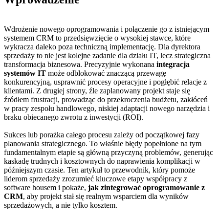
Wdrożenie nowego oprogramowania i połączenie go z istniejącym
systemem CRM to przedsięwzięcie o wysokiej stawce, które
wykracza daleko poza techniczną implementację. Dla dyrektora
sprzedaży to nie jest kolejne zadanie dla działu IT, lecz strategiczna
transformacja biznesowa. Precyzyjnie wykonana
integracja
systemów IT
może odblokować znaczącą przewagę
konkurencyjną, usprawnić procesy operacyjne i pogłębić relacje z
klientami. Z drugiej strony, źle zaplanowany projekt staje się
źródłem frustracji, prowadząc do przekroczenia budżetu, zakłóceń
w pracy zespołu handlowego, niskiej adaptacji nowego narzędzia i
braku obiecanego zwrotu z inwestycji (ROI).
Sukces lub porażka całego procesu zależy od początkowej fazy
planowania strategicznego. To właśnie błędy popełnione na tym
fundamentalnym etapie są główną przyczyną problemów, generując
kaskadę trudnych i kosztownych do naprawienia komplikacji w
późniejszym czasie. Ten artykuł to przewodnik, który pomoże
liderom sprzedaży zrozumieć kluczowe etapy współpracy z
software housem i pokaże,
jak zintegrować oprogramowanie z
CRM
, aby projekt stał się realnym wsparciem dla wyników
sprzedażowych, a nie tylko kosztem.