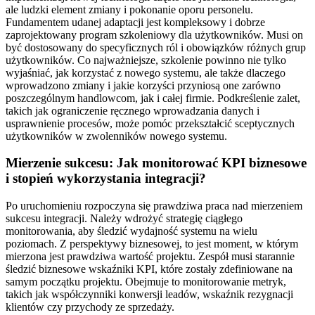
ale ludzki element zmiany i pokonanie oporu personelu.
Fundamentem udanej adaptacji jest kompleksowy i dobrze
zaprojektowany program szkoleniowy dla użytkowników. Musi on
być dostosowany do specyficznych ról i obowiązków różnych grup
użytkowników. Co najważniejsze, szkolenie powinno nie tylko
wyjaśniać, jak korzystać z nowego systemu, ale także dlaczego
wprowadzono zmiany i jakie korzyści przyniosą one zarówno
poszczególnym handlowcom, jak i całej firmie. Podkreślenie zalet,
takich jak ograniczenie ręcznego wprowadzania danych i
usprawnienie procesów, może pomóc przekształcić sceptycznych
użytkowników w zwolenników nowego systemu.
Mierzenie sukcesu: Jak monitorować KPI biznesowe
i stopień wykorzystania integracji?
Po uruchomieniu rozpoczyna się prawdziwa praca nad mierzeniem
sukcesu integracji. Należy wdrożyć strategię ciągłego
monitorowania, aby śledzić wydajność systemu na wielu
poziomach. Z perspektywy biznesowej, to jest moment, w którym
mierzona jest prawdziwa wartość projektu. Zespół musi starannie
śledzić biznesowe wskaźniki KPI, które zostały zdefiniowane na
samym początku projektu. Obejmuje to monitorowanie metryk,
takich jak współczynniki konwersji leadów, wskaźnik rezygnacji
klientów czy przychody ze sprzedaży.