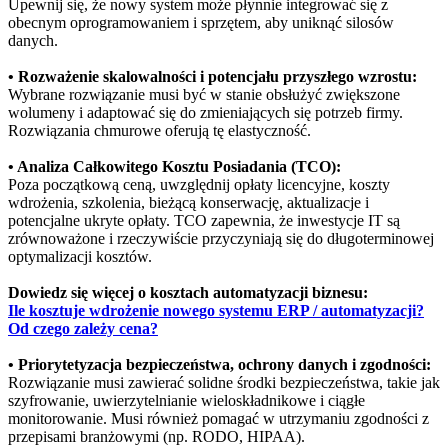
Upewnij się, że nowy system może płynnie integrować się z
obecnym oprogramowaniem i sprzętem, aby uniknąć silosów
danych.
• Rozważenie skalowalności i potencjału przyszłego wzrostu:
Wybrane rozwiązanie musi być w stanie obsłużyć zwiększone
wolumeny i adaptować się do zmieniających się potrzeb firmy.
Rozwiązania chmurowe oferują tę elastyczność.
• Analiza Całkowitego Kosztu Posiadania (TCO):
Poza początkową ceną, uwzględnij opłaty licencyjne, koszty
wdrożenia, szkolenia, bieżącą konserwację, aktualizacje i
potencjalne ukryte opłaty. TCO zapewnia, że inwestycje IT są
zrównoważone i rzeczywiście przyczyniają się do długoterminowej
optymalizacji kosztów.
Dowiedz się więcej o kosztach automatyzacji biznesu:
Ile kosztuje wdrożenie nowego systemu ERP / automatyzacji?
Od czego zależy cena?
• Priorytetyzacja bezpieczeństwa, ochrony danych i zgodności:
Rozwiązanie musi zawierać solidne środki bezpieczeństwa, takie jak
szyfrowanie, uwierzytelnianie wieloskładnikowe i ciągłe
monitorowanie. Musi również pomagać w utrzymaniu zgodności z
przepisami branżowymi (np. RODO, HIPAA).