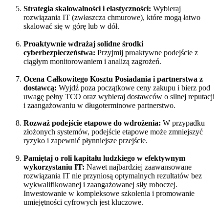
Strategia skalowalności i elastyczności:
Wybieraj
rozwiązania IT (zwłaszcza chmurowe), które mogą łatwo
skalować się w górę lub w dół.
Proaktywnie wdrażaj solidne środki
cyberbezpieczeństwa:
Przyjmij proaktywne podejście z
ciągłym monitorowaniem i analizą zagrożeń.
Ocena Całkowitego Kosztu Posiadania i partnerstwa z
dostawcą:
Wyjdź poza początkowe ceny zakupu i bierz pod
uwagę pełny TCO oraz wybieraj dostawców o silnej reputacji
i zaangażowaniu w długoterminowe partnerstwo.
Rozważ podejście etapowe do wdrożenia:
W przypadku
złożonych systemów, podejście etapowe może zmniejszyć
ryzyko i zapewnić płynniejsze przejście.
Pamiętaj o roli kapitału ludzkiego w efektywnym
wykorzystaniu IT:
Nawet najbardziej zaawansowane
rozwiązania IT nie przyniosą optymalnych rezultatów bez
wykwalifikowanej i zaangażowanej siły roboczej.
Inwestowanie w kompleksowe szkolenia i promowanie
umiejętności cyfrowych jest kluczowe.