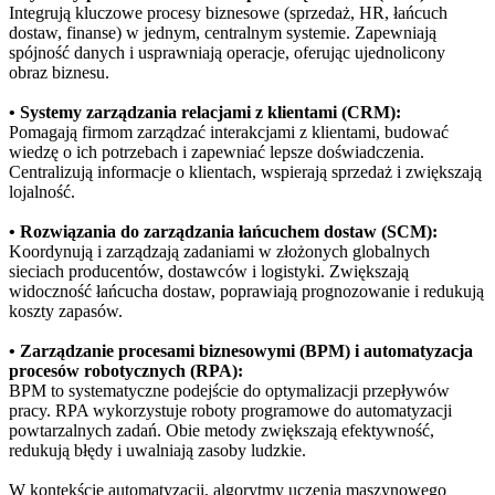
Integrują kluczowe procesy biznesowe (sprzedaż, HR, łańcuch
dostaw, finanse) w jednym, centralnym systemie. Zapewniają
spójność danych i usprawniają operacje, oferując ujednolicony
obraz biznesu.
• Systemy zarządzania relacjami z klientami (CRM):
Pomagają firmom zarządzać interakcjami z klientami, budować
wiedzę o ich potrzebach i zapewniać lepsze doświadczenia.
Centralizują informacje o klientach, wspierają sprzedaż i zwiększają
lojalność.
• Rozwiązania do zarządzania łańcuchem dostaw (SCM):
Koordynują i zarządzają zadaniami w złożonych globalnych
sieciach producentów, dostawców i logistyki. Zwiększają
widoczność łańcucha dostaw, poprawiają prognozowanie i redukują
koszty zapasów.
• Zarządzanie procesami biznesowymi (BPM) i automatyzacja
procesów robotycznych (RPA):
BPM to systematyczne podejście do optymalizacji przepływów
pracy. RPA wykorzystuje roboty programowe do automatyzacji
powtarzalnych zadań. Obie metody zwiększają efektywność,
redukują błędy i uwalniają zasoby ludzkie.
W kontekście automatyzacji, algorytmy uczenia maszynowego