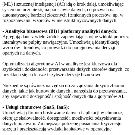
(ML) i sztucznej inteligencji (AI) idą o krok dalej, umożliwiając
systemom uczenie się na podstawie danych, co pozwala na
automatyzację bardziej złożonych i zmiennych procesów, np. w
rozpoznawaniu wzorców w nieustrukturyzowanych danych.
• Analityka biznesowa (BI) i platformy analityki danych:
Agregują dane z wielu źródeł, zapewniając spójne widoki poprzez
interaktywne pulpity nawigacyjne. Umożliwiają identyfikację
wzorców i trendów, co prowadzi do podejmowania decyzji
opartych na danych.
Optymalizacja algorytmów AI w analityce jest kluczowa dla
szybkości i dokładności przetwarzania dużych zbiorów danych, co
przekłada się na lepsze i szybsze decyzje biznesowe.
Niezbędne są również narzędzia do zarządzania dużymi zbiorami
danych, takie jak hurtownie danych i narzędzia do przetwarzania,
aby zapewnić dostępność i spójność danych dla algorytmów AI.
• Usługi chmurowe (SaaS, IaaS):
Umożliwiają firmom hostowanie danych i aplikacji w chmurze,
oferując skalowalność, dostępność i możliwości odzyskiwania
danych po awarii. Zmniejszają potrzebę posiadania fizycznego
sprzętu i przekształcają wydatki kapitałowe w operacyjne.