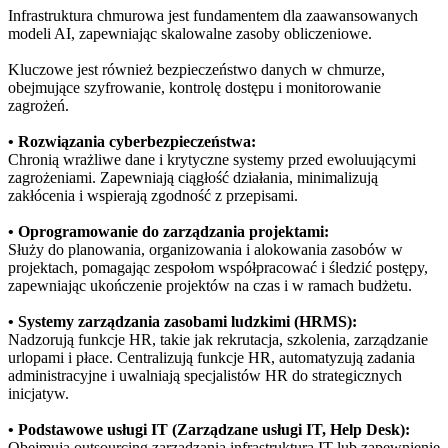
Infrastruktura chmurowa jest fundamentem dla zaawansowanych
modeli AI, zapewniając skalowalne zasoby obliczeniowe.
Kluczowe jest również bezpieczeństwo danych w chmurze,
obejmujące szyfrowanie, kontrolę dostępu i monitorowanie
zagrożeń.
• Rozwiązania cyberbezpieczeństwa:
Chronią wrażliwe dane i krytyczne systemy przed ewoluującymi
zagrożeniami. Zapewniają ciągłość działania, minimalizują
zakłócenia i wspierają zgodność z przepisami.
• Oprogramowanie do zarządzania projektami:
Służy do planowania, organizowania i alokowania zasobów w
projektach, pomagając zespołom współpracować i śledzić postępy,
zapewniając ukończenie projektów na czas i w ramach budżetu.
• Systemy zarządzania zasobami ludzkimi (HRMS):
Nadzorują funkcje HR, takie jak rekrutacja, szkolenia, zarządzanie
urlopami i płace. Centralizują funkcje HR, automatyzują zadania
administracyjne i uwalniają specjalistów HR do strategicznych
inicjatyw.
• Podstawowe usługi IT (Zarządzane usługi IT, Help Desk):
Obejmują outsourcing zarządzania infrastrukturą IT lub zapewnienie