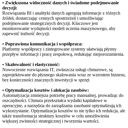
• Zwiększona widoczność danych i świadome podejmowanie
decyzji:
Rozwiązania BI i analityki danych agregują informacje z różnych
źródeł, dostarczając cennych spostrzeżeń i umożliwiając
podejmowanie strategicznych decyzji. Kluczowe jest
monitorowanie wydajności modeli uczenia maszynowego, aby
zapewnić trafność decyzji.
• Poprawiona komunikacja i współpraca:
Platformy współpracy i zintegrowane systemy ułatwiają płynny
przepływ informacji i pracę zespołową, redukując nieporozumienia.
• Skalowalność i elastyczność:
Nowoczesne rozwiązania IT, zwłaszcza usługi chmurowe, są
zaprojektowane do płynnego skalowania wraz ze wzrostem biznesu,
bez konieczności znacznych inwestycji w sprzęt.
• Optymalizacja kosztów i alokacja zasobów:
Automatyzacja zmniejsza potrzebę pracy manualnej, prowadząc do
oszczędności. Chmura przekształca wydatki kapitałowe w
operacyjne, a narzędzia do zarządzania zasobami optymalizują ich
wykorzystanie. Optymalizacja kosztów to nie tylko ich redukcja, ale
także transformacja struktury kosztów w celu umożliwienia
większej zwinności strategicznej i tworzenia wartości.