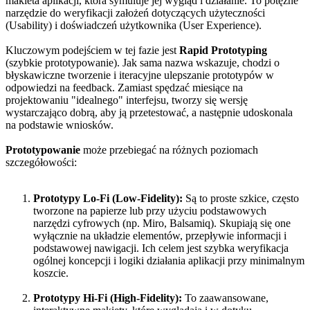
makieta aplikacji, która symuluje jej wygląd i działanie. To potężne
narzędzie do weryfikacji założeń dotyczących użyteczności
(Usability) i doświadczeń użytkownika (User Experience).
Kluczowym podejściem w tej fazie jest
Rapid Prototyping
(szybkie prototypowanie). Jak sama nazwa wskazuje, chodzi o
błyskawiczne tworzenie i iteracyjne ulepszanie prototypów w
odpowiedzi na feedback. Zamiast spędzać miesiące na
projektowaniu "idealnego" interfejsu, tworzy się wersję
wystarczająco dobrą, aby ją przetestować, a następnie udoskonala
na podstawie wniosków.
Prototypowanie
może przebiegać na różnych poziomach
szczegółowości:
Prototypy Lo-Fi (Low-Fidelity):
Są to proste szkice, często
tworzone na papierze lub przy użyciu podstawowych
narzędzi cyfrowych (np. Miro, Balsamiq). Skupiają się one
wyłącznie na układzie elementów, przepływie informacji i
podstawowej nawigacji. Ich celem jest szybka weryfikacja
ogólnej koncepcji i logiki działania aplikacji przy minimalnym
koszcie.
Prototypy Hi-Fi (High-Fidelity):
To zaawansowane,