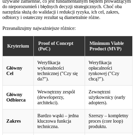
używane zamiennie, co jest fundamentalnym błędem prowadzącym
do nieporozumień i błędnych decyzji strategicznych. Choć oba
narzędzia służą do walidacji i redukcji ryzyka, ich cel, zakres,
odbiorcy i ostateczny rezultat są diametralnie różne.
Przeanalizujmy najważniejsze różnice:
Proof of Concept
Minimum Viable
Kryterium
(PoC)
Product (MVP)
Weryfikacja
Weryfikacja
Główny
wykonalności
opłacalności
Cel
technicznej ("Czy się
rynkowej ("Czy
da?").
chcą?").
Wewnętrzny zespół
Zewnętrzni
Główny
(deweloperzy,
użytkownicy (early
Odbiorca
architekci).
adopters).
Bardzo wąski – jedna
Szerszy – kompletny
Zakres
kluczowa funkcja
proces (core loop)
techniczna.
produktu.