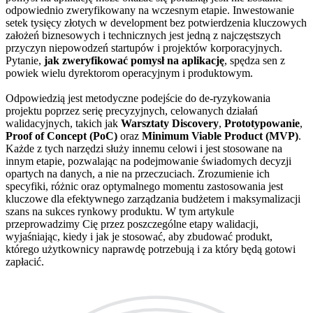
odpowiednio zweryfikowany na wczesnym etapie. Inwestowanie
setek tysięcy złotych w development bez potwierdzenia kluczowych
założeń biznesowych i technicznych jest jedną z najczęstszych
przyczyn niepowodzeń startupów i projektów korporacyjnych.
Pytanie,
jak zweryfikować pomysł na aplikację
, spędza sen z
powiek wielu dyrektorom operacyjnym i produktowym.
Odpowiedzią jest metodyczne podejście do de-ryzykowania
projektu poprzez serię precyzyjnych, celowanych działań
walidacyjnych, takich jak
Warsztaty Discovery
,
Prototypowanie
,
Proof of Concept (PoC)
oraz
Minimum Viable Product (MVP)
.
Każde z tych narzędzi służy innemu celowi i jest stosowane na
innym etapie, pozwalając na podejmowanie świadomych decyzji
opartych na danych, a nie na przeczuciach. Zrozumienie ich
specyfiki, różnic oraz optymalnego momentu zastosowania jest
kluczowe dla efektywnego zarządzania budżetem i maksymalizacji
szans na sukces rynkowy produktu. W tym artykule
przeprowadzimy Cię przez poszczególne etapy walidacji,
wyjaśniając, kiedy i jak je stosować, aby zbudować produkt,
którego użytkownicy naprawdę potrzebują i za który będą gotowi
zapłacić.