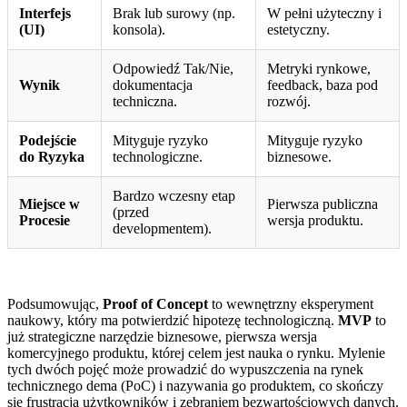
Interfejs
Brak lub surowy (np.
W pełni użyteczny i
(UI)
konsola).
estetyczny.
Odpowiedź Tak/Nie,
Metryki rynkowe,
Wynik
dokumentacja
feedback, baza pod
techniczna.
rozwój.
Podejście
Mityguje ryzyko
Mityguje ryzyko
do Ryzyka
technologiczne.
biznesowe.
Bardzo wczesny etap
Miejsce w
Pierwsza publiczna
(przed
Procesie
wersja produktu.
developmentem).
Podsumowując,
Proof of Concept
to wewnętrzny eksperyment
naukowy, który ma potwierdzić hipotezę technologiczną.
MVP
to
już strategiczne narzędzie biznesowe, pierwsza wersja
komercyjnego produktu, której celem jest nauka o rynku. Mylenie
tych dwóch pojęć może prowadzić do wypuszczenia na rynek
technicznego dema (PoC) i nazywania go produktem, co skończy
się frustracją użytkowników i zebraniem bezwartościowych danych.