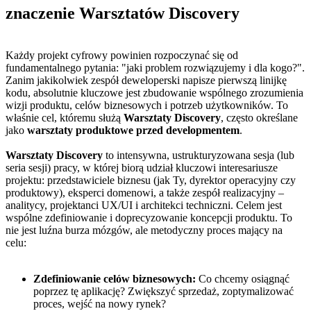
znaczenie Warsztatów Discovery
Każdy projekt cyfrowy powinien rozpoczynać się od
fundamentalnego pytania: "jaki problem rozwiązujemy i dla kogo?".
Zanim jakikolwiek zespół deweloperski napisze pierwszą linijkę
kodu, absolutnie kluczowe jest zbudowanie wspólnego zrozumienia
wizji produktu, celów biznesowych i potrzeb użytkowników. To
właśnie cel, któremu służą
Warsztaty Discovery
, często określane
jako
warsztaty produktowe przed developmentem
.
Warsztaty Discovery
to intensywna, ustrukturyzowana sesja (lub
seria sesji) pracy, w której biorą udział kluczowi interesariusze
projektu: przedstawiciele biznesu (jak Ty, dyrektor operacyjny czy
produktowy), eksperci domenowi, a także zespół realizacyjny –
analitycy, projektanci UX/UI i architekci techniczni. Celem jest
wspólne zdefiniowanie i doprecyzowanie koncepcji produktu. To
nie jest luźna burza mózgów, ale metodyczny proces mający na
celu:
Zdefiniowanie celów biznesowych:
Co chcemy osiągnąć
poprzez tę aplikację? Zwiększyć sprzedaż, zoptymalizować
proces, wejść na nowy rynek?