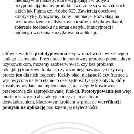
interaktywne makiety, które wyglądają i w dotyku
przypominają finalny produkt. Tworzone są w narzędziach
takich jak Figma czy Adobe XD. Zawierają docelową
kolorystykę, typografię, ikony i animacje. Pozwalają na
przeprowadzenie realistycznych testów z użytkownikami,
zbieranie feedbacku na temat estetyki, intuicyjności i
ogólnego wrażenia z użytkowania aplikacji.
Główna wartość
prototypowania
leży w możliwości wczesnego i
taniego testowania. Prezentując interaktywny prototyp potencjalnym
użytkownikom, możemy zaobserwować, czy bez problemu
odnajdują kluczowe funkcje, czy rozumieją nawigację i czy cały
proces jest dla nich logiczny. Każdy błąd, niejasność czy frustracja
wychwycona na tym etapie to oszczędność tysięcy złotych, które
zostałyby wydane na implementację, a następnie kosztowną
przebudowę źle zaprojektowanej funkcji.
Prototypowanie
jest więc
mostem łączącym abstrakcyjną ideę z namacalnym
doświadczeniem, kluczowym krokiem w procesie
weryfikacji
pomysłu na aplikację
pod kątem jej użyteczności.