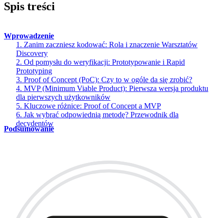
Spis treści
Wprowadzenie
1. Zanim zaczniesz kodować: Rola i znaczenie Warsztatów
Discovery
2. Od pomysłu do weryfikacji: Prototypowanie i Rapid
Prototyping
3. Proof of Concept (PoC): Czy to w ogóle da się zrobić?
4. MVP (Minimum Viable Product): Pierwsza wersja produktu
dla pierwszych użytkowników
5. Kluczowe różnice: Proof of Concept a MVP
6. Jak wybrać odpowiednią metodę? Przewodnik dla
decydentów
Podsumowanie