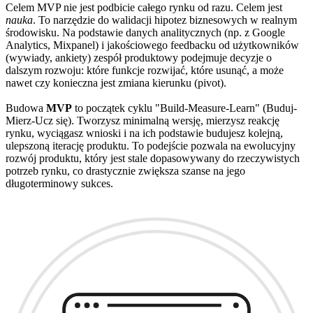
Celem MVP nie jest podbicie całego rynku od razu. Celem jest
nauka
. To narzędzie do walidacji hipotez biznesowych w realnym
środowisku. Na podstawie danych analitycznych (np. z Google
Analytics, Mixpanel) i jakościowego feedbacku od użytkowników
(wywiady, ankiety) zespół produktowy podejmuje decyzje o
dalszym rozwoju: które funkcje rozwijać, które usunąć, a może
nawet czy konieczna jest zmiana kierunku (pivot).
Budowa
MVP
to początek cyklu "Build-Measure-Learn" (Buduj-
Mierz-Ucz się). Tworzysz minimalną wersję, mierzysz reakcję
rynku, wyciągasz wnioski i na ich podstawie budujesz kolejną,
ulepszoną iterację produktu. To podejście pozwala na ewolucyjny
rozwój produktu, który jest stale dopasowywany do rzeczywistych
potrzeb rynku, co drastycznie zwiększa szanse na jego
długoterminowy sukces.