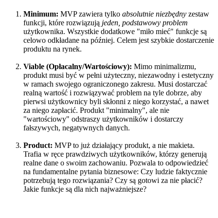
Minimum:
MVP zawiera tylko
absolutnie niezbędny
zestaw
funkcji, które rozwiązują
jeden, podstawowy problem
użytkownika. Wszystkie dodatkowe "miło mieć" funkcje są
celowo odkładane na później. Celem jest szybkie dostarczenie
produktu na rynek.
Viable (Opłacalny/Wartościowy):
Mimo minimalizmu,
produkt musi być w pełni użyteczny, niezawodny i estetyczny
w ramach swojego ograniczonego zakresu. Musi dostarczać
realną wartość i rozwiązywać problem na tyle dobrze, aby
pierwsi użytkownicy byli skłonni z niego korzystać, a nawet
za niego zapłacić. Produkt "minimalny", ale nie
"wartościowy" odstraszy użytkowników i dostarczy
fałszywych, negatywnych danych.
Product:
MVP to już działający produkt, a nie makieta.
Trafia w ręce prawdziwych użytkowników, którzy generują
realne dane o swoim zachowaniu. Pozwala to odpowiedzieć
na fundamentalne pytania biznesowe: Czy ludzie faktycznie
potrzebują tego rozwiązania? Czy są gotowi za nie płacić?
Jakie funkcje są dla nich najważniejsze?