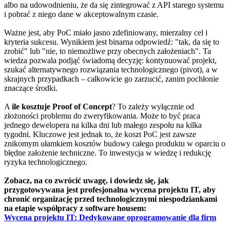
albo na udowodnieniu, że da się zintegrować z API starego systemu
i pobrać z niego dane w akceptowalnym czasie.
Ważne jest, aby PoC miało jasno zdefiniowany, mierzalny cel i
kryteria sukcesu. Wynikiem jest binarna odpowiedź: "tak, da się to
zrobić" lub "nie, to niemożliwe przy obecnych założeniach". Ta
wiedza pozwala podjąć świadomą decyzję: kontynuować projekt,
szukać alternatywnego rozwiązania technologicznego (pivot), a w
skrajnych przypadkach – całkowicie go zarzucić, zanim pochłonie
znaczące środki.
A
ile kosztuje Proof of Concept
? To zależy wyłącznie od
złożoności problemu do zweryfikowania. Może to być praca
jednego dewelopera na kilka dni lub małego zespołu na kilka
tygodni. Kluczowe jest jednak to, że koszt PoC jest zawsze
znikomym ułamkiem kosztów budowy całego produktu w oparciu o
błędne założenie techniczne. To inwestycja w wiedzę i redukcję
ryzyka technologicznego.
Zobacz, na co zwrócić uwagę, i dowiedz się, jak
przygotowywana jest profesjonalna wycena projektu IT, aby
chronić organizację przed technologicznymi niespodziankami
na etapie współpracy z software housem:
Wycena projektu IT: Dedykowane oprogramowanie dla firm