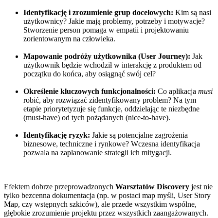
Identyfikację i zrozumienie grup docelowych:
Kim są nasi
użytkownicy? Jakie mają problemy, potrzeby i motywacje?
Stworzenie person pomaga w empatii i projektowaniu
zorientowanym na człowieka.
Mapowanie podróży użytkownika (User Journey):
Jak
użytkownik będzie wchodził w interakcję z produktem od
początku do końca, aby osiągnąć swój cel?
Określenie kluczowych funkcjonalności:
Co aplikacja
musi
robić, aby rozwiązać zidentyfikowany problem? Na tym
etapie priorytetyzuje się funkcje, oddzielając te niezbędne
(must-have) od tych pożądanych (nice-to-have).
Identyfikację ryzyk:
Jakie są potencjalne zagrożenia
biznesowe, techniczne i rynkowe? Wczesna identyfikacja
pozwala na zaplanowanie strategii ich mitygacji.
Efektem dobrze przeprowadzonych
Warsztatów Discovery
jest nie
tylko bezcenna dokumentacja (np. w postaci map myśli, User Story
Map, czy wstępnych szkiców), ale przede wszystkim wspólne,
głębokie zrozumienie projektu przez wszystkich zaangażowanych.