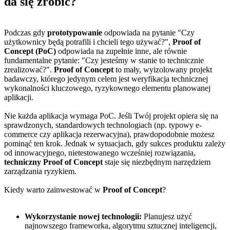
da się zrobić?
Podczas gdy
prototypowanie
odpowiada na pytanie "Czy
użytkownicy będą potrafili i chcieli tego używać?",
Proof of
Concept (PoC)
odpowiada na zupełnie inne, ale równie
fundamentalne pytanie: "Czy jesteśmy w stanie to technicznie
zrealizować?".
Proof of Concept
to mały, wyizolowany projekt
badawczy, którego jedynym celem jest weryfikacja technicznej
wykonalności kluczowego, ryzykownego elementu planowanej
aplikacji.
Nie każda aplikacja wymaga PoC. Jeśli Twój projekt opiera się na
sprawdzonych, standardowych technologiach (np. typowy e-
commerce czy aplikacja rezerwacyjna), prawdopodobnie możesz
pominąć ten krok. Jednak w sytuacjach, gdy sukces produktu zależy
od innowacyjnego, nietestowanego wcześniej rozwiązania,
techniczny Proof of Concept
staje się niezbędnym narzędziem
zarządzania ryzykiem.
Kiedy warto zainwestować w
Proof of Concept
?
Wykorzystanie nowej technologii:
Planujesz użyć
najnowszego frameworka, algorytmu sztucznej inteligencji,