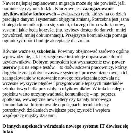
Nawet najlepiej zaplanowana migracja może się nie powieść, jeśli
pominie się czynnik ludzki. Kluczowe jest
zaangażowanie
użytkowników końcowych
– zwłaszcza tych, którzy na co dzień
pracują z danymi i systemami objętymi zmianą. Potrzebna jest jasna
strategia komunikacji: co się zmieni, dlaczego firma wdraża nowy
system i jakie będą korzyści (np. szybszy dostęp do danych, mniej
powtórzeń, mniej dokumentacji). Przejrzysta komunikacja pomaga
ograniczyć opór i buduje akceptację dla zmian.
Równie ważne są
szkolenia
. Powinny obejmować zarówno ogólne
wprowadzenie, jak i szczegółowe instrukcje dopasowane do ról
użytkowników. Dobrym pomysłem jest wyznaczenie tzw.
power
userów
już na etapie testów – to doświadczeni pracownicy, którzy
dogłębnie znają dotychczasowe systemy i procesy biznesowe, a ich
zaangażowanie w testowanie nowego rozwiązania pozwala na
wczesne wykrycie błędów i przygotowanie lepszych materiałów
szkoleniowych dla pozostałych użytkowników. W trakcie całego
projektu warto utrzymywać stałą komunikację – np. poprzez
spotkania, wewnętrzne newslettery czy kanały firmowego
komunikatora. Informowanie o postępach, terminach czy
potrzebnych działaniach zwiększa przejrzystość i wspiera
współpracę między działami.
O innych aspektach wdrażania nowego systemu IT dowiesz się
tutaj: