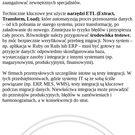
zaangażować zewnętrznych specjalistów.
Technicznie kluczowe jest użycie
narzędzi ETL (Extract,
Transform, Load)
, które automatyzują proces przenoszenia danych
– od ich pobrania ze starego systemu, przez transformację, po
załadowanie do nowego. Zmniejsza to ryzyko błędów i przyspiesza
cały proces. Równolegle należy przygotować
środowiska testowe
,
by móc bezpiecznie weryfikować przebieg migracji. Nowy system –
np. aplikacja w Ruby on Rails lub ERP – musi być gotowy na
przyjęcie danych: odpowiednio skonfigurowana baza,
wystarczające zasoby i integracje z innymi systemami (np.
magazynowymi, produkcyjnymi, finansowymi).
W firmach przemysłowych szczególnie istotne są testy integracji. W
tych przedsiębiorstwach, gdzie systemy IT są ze sobą ściśle
powiązane (np. ERP, MES, WMS), testy integracji są kluczowe
podczas migracji danych. Niewłaściwa integracja może prowadzić
do przestojów produkcyjnych, błędów w zamówieniach i
harmonogramach, a w konsekwencji do strat.