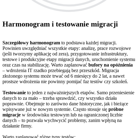
Harmonogram i testowanie migracji
Szczegółowy harmonogram
to podstawa każdej migracji.
Powinien uwzględniać wszystkie etapy: analizę, prace rozwojowe
(jeśli tworzymy aplikację od zera), przygotowanie infrastruktury,
testowe i produkcyjne etapy migracji danych, uruchomienie systemu
oraz czas na stabilizację. Warto zaplanować
bufory na opóźnienia
– wdrożenia IT rzadko przebiegają bez przeszkód. Migracja
złożonego systemu może trwać od 6 miesięcy do 2 lat, a nawet
prostsze wdrożenia nie powinny pomijać faz testów czy szkoleń.
Testowanie
to jeden z najważniejszych etapów. Samo przeniesienie
danych to za mało – trzeba sprawdzić, czy wszystko działa
poprawnie. Obejmuje to zarówno dane historyczne, jak i bieżące
wpisywane już w nowym systemie. Często stosuje się
próbne
migracje
w środowisku testowym lub na ograniczonej liczbie
danych – to pozwala wychwycić problemy, zanim wpłyną na
działanie firmy.
Warto zaplanować różne typy testów: