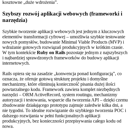
kosztowne „duże wdrożenia”.
Szybszy rozwój aplikacji webowych (frameworki i
narzędzia)
Szybkie tworzenie aplikacji webowych jest jednym z kluczowych
elementów transformacji cyfrowej – umożliwia szybkie testowanie
nowych pomysłów, budowanie Minimal Viable Products (MVP) i
wdrażanie gotowych rozwiązań produkcyjnych w krótkim czasie.
W tym kontekście
Ruby on Rails
pozostaje jednym z najszybszych
i najbardziej sprawdzonych frameworków do budowy aplikacji
internetowych.
Rails opiera się na zasadzie „konwencja ponad konfiguracją”, co
oznacza, że oferuje gotową strukturę projektu i domyślne
mechanizmy, które eliminują konieczność pisania dużej ilości
powtarzalnego kodu. Framework zawiera komplet niezbędnych
narzędzi – ORM ActiveRecord, system routingu, mechanizmy
autoryzacji i testowania, wsparcie dla tworzenia API – dzięki czemu
zbudowanie działającego prototypu zajmuje zaledwie kilka dni, a
nie tygodni. To idealne rozwiązanie do szybkiego tworzenia POC i
dalszego rozwijania w pełni funkcjonalnych aplikacji
produkcyjnych, bez konieczności przepisywania całego kodu od
nowa.