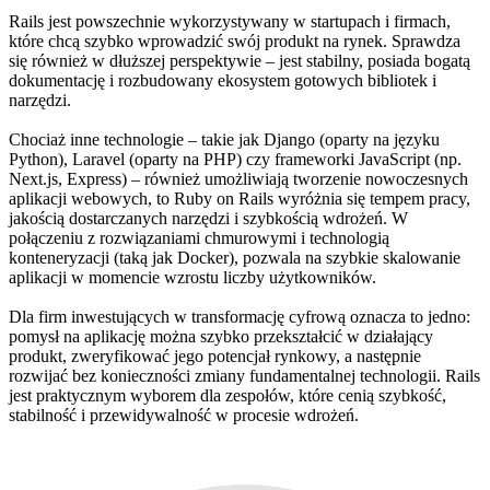
Rails jest powszechnie wykorzystywany w startupach i firmach,
które chcą szybko wprowadzić swój produkt na rynek. Sprawdza
się również w dłuższej perspektywie – jest stabilny, posiada bogatą
dokumentację i rozbudowany ekosystem gotowych bibliotek i
narzędzi.
Chociaż inne technologie – takie jak Django (oparty na języku
Python), Laravel (oparty na PHP) czy frameworki JavaScript (np.
Next.js, Express) – również umożliwiają tworzenie nowoczesnych
aplikacji webowych, to Ruby on Rails wyróżnia się tempem pracy,
jakością dostarczanych narzędzi i szybkością wdrożeń. W
połączeniu z rozwiązaniami chmurowymi i technologią
konteneryzacji (taką jak Docker), pozwala na szybkie skalowanie
aplikacji w momencie wzrostu liczby użytkowników.
Dla firm inwestujących w transformację cyfrową oznacza to jedno:
pomysł na aplikację można szybko przekształcić w działający
produkt, zweryfikować jego potencjał rynkowy, a następnie
rozwijać bez konieczności zmiany fundamentalnej technologii. Rails
jest praktycznym wyborem dla zespołów, które cenią szybkość,
stabilność i przewidywalność w procesie wdrożeń.