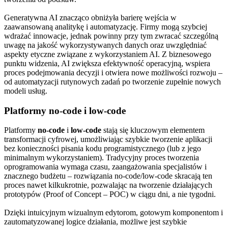
Generatywna AI znacząco obniżyła barierę wejścia w
zaawansowaną analitykę i automatyzację. Firmy mogą szybciej
wdrażać innowacje, jednak powinny przy tym zwracać szczególną
uwagę na jakość wykorzystywanych danych oraz uwzględniać
aspekty etyczne związane z wykorzystaniem AI. Z biznesowego
punktu widzenia, AI zwiększa efektywność operacyjną, wspiera
proces podejmowania decyzji i otwiera nowe możliwości rozwoju –
od automatyzacji rutynowych zadań po tworzenie zupełnie nowych
modeli usług.
Platformy no-code i low-code
Platformy
no-code
i
low-code
stają się kluczowym elementem
transformacji cyfrowej, umożliwiając szybkie tworzenie aplikacji
bez konieczności pisania kodu programistycznego (lub z jego
minimalnym wykorzystaniem). Tradycyjny proces tworzenia
oprogramowania wymaga czasu, zaangażowania specjalistów i
znacznego budżetu – rozwiązania no-code/low-code skracają ten
proces nawet kilkukrotnie, pozwalając na tworzenie działających
prototypów (Proof of Concept – POC) w ciągu dni, a nie tygodni.
Dzięki intuicyjnym wizualnym edytorom, gotowym komponentom i
zautomatyzowanej logice działania, możliwe jest szybkie