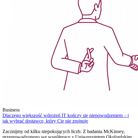
Business
Dlaczego większość wdrożeń IT kończy się niepowodzeniem – i
jak wybrać dostawcę, który Cię nie zrujnuje
Zacznijmy od kilku niepokojących liczb. Z badania McKinsey,
przeprowadzonego we współpracy z Uniwersytetem Oksfordzkim,