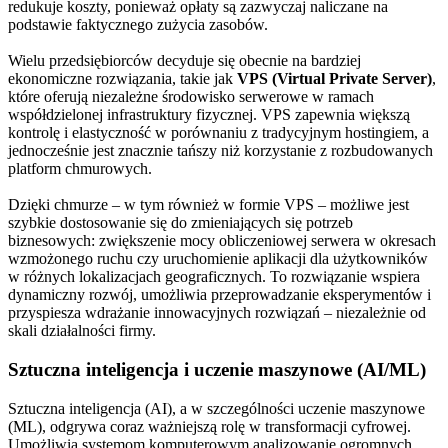
redukuje koszty, ponieważ opłaty są zazwyczaj naliczane na
podstawie faktycznego zużycia zasobów.
Wielu przedsiębiorców decyduje się obecnie na bardziej
ekonomiczne rozwiązania, takie jak
VPS (Virtual Private Server)
,
które oferują niezależne środowisko serwerowe w ramach
współdzielonej infrastruktury fizycznej. VPS zapewnia większą
kontrolę i elastyczność w porównaniu z tradycyjnym hostingiem, a
jednocześnie jest znacznie tańszy niż korzystanie z rozbudowanych
platform chmurowych.
Dzięki chmurze – w tym również w formie VPS – możliwe jest
szybkie dostosowanie się do zmieniających się potrzeb
biznesowych: zwiększenie mocy obliczeniowej serwera w okresach
wzmożonego ruchu czy uruchomienie aplikacji dla użytkowników
w różnych lokalizacjach geograficznych. To rozwiązanie wspiera
dynamiczny rozwój, umożliwia przeprowadzanie eksperymentów i
przyspiesza wdrażanie innowacyjnych rozwiązań – niezależnie od
skali działalności firmy.
Sztuczna inteligencja i uczenie maszynowe (AI/ML)
Sztuczna inteligencja (AI), a w szczególności uczenie maszynowe
(ML), odgrywa coraz ważniejszą rolę w transformacji cyfrowej.
Umożliwia systemom komputerowym analizowanie ogromnych