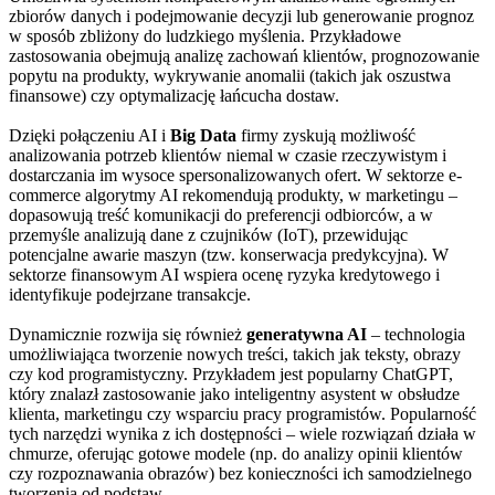
zbiorów danych i podejmowanie decyzji lub generowanie prognoz
w sposób zbliżony do ludzkiego myślenia. Przykładowe
zastosowania obejmują analizę zachowań klientów, prognozowanie
popytu na produkty, wykrywanie anomalii (takich jak oszustwa
finansowe) czy optymalizację łańcucha dostaw.
Dzięki połączeniu AI i
Big Data
firmy zyskują możliwość
analizowania potrzeb klientów niemal w czasie rzeczywistym i
dostarczania im wysoce spersonalizowanych ofert. W sektorze e-
commerce algorytmy AI rekomendują produkty, w marketingu –
dopasowują treść komunikacji do preferencji odbiorców, a w
przemyśle analizują dane z czujników (IoT), przewidując
potencjalne awarie maszyn (tzw. konserwacja predykcyjna). W
sektorze finansowym AI wspiera ocenę ryzyka kredytowego i
identyfikuje podejrzane transakcje.
Dynamicznie rozwija się również
generatywna AI
– technologia
umożliwiająca tworzenie nowych treści, takich jak teksty, obrazy
czy kod programistyczny. Przykładem jest popularny ChatGPT,
który znalazł zastosowanie jako inteligentny asystent w obsłudze
klienta, marketingu czy wsparciu pracy programistów. Popularność
tych narzędzi wynika z ich dostępności – wiele rozwiązań działa w
chmurze, oferując gotowe modele (np. do analizy opinii klientów
czy rozpoznawania obrazów) bez konieczności ich samodzielnego
tworzenia od podstaw.