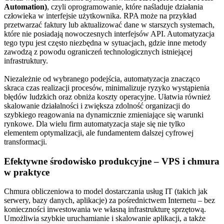
Automation)
, czyli oprogramowanie, które naśladuje działania
człowieka w interfejsie użytkownika. RPA może na przykład
przetwarzać faktury lub aktualizować dane w starszych systemach,
które nie posiadają nowoczesnych interfejsów API. Automatyzacja
tego typu jest często niezbędna w sytuacjach, gdzie inne metody
zawodzą z powodu ograniczeń technologicznych istniejącej
infrastruktury.
Niezależnie od wybranego podejścia, automatyzacja znacząco
skraca czas realizacji procesów, minimalizuje ryzyko wystąpienia
błędów ludzkich oraz obniża koszty operacyjne. Ułatwia również
skalowanie działalności i zwiększa zdolność organizacji do
szybkiego reagowania na dynamicznie zmieniające się warunki
rynkowe. Dla wielu firm automatyzacja staje się nie tylko
elementem optymalizacji, ale fundamentem dalszej cyfrowej
transformacji.
Efektywne środowisko produkcyjne – VPS i chmura
w praktyce
Chmura obliczeniowa to model dostarczania usług IT (takich jak
serwery, bazy danych, aplikacje) za pośrednictwem Internetu – bez
konieczności inwestowania we własną infrastrukturę sprzętową.
Umożliwia szybkie uruchamianie i skalowanie aplikacji, a także