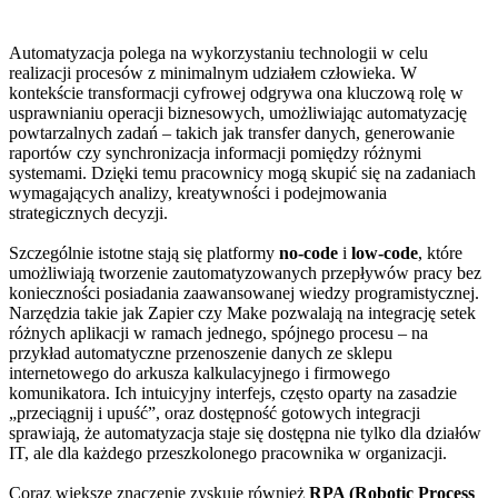
Automatyzacja polega na wykorzystaniu technologii w celu
realizacji procesów z minimalnym udziałem człowieka. W
kontekście transformacji cyfrowej odgrywa ona kluczową rolę w
usprawnianiu operacji biznesowych, umożliwiając automatyzację
powtarzalnych zadań – takich jak transfer danych, generowanie
raportów czy synchronizacja informacji pomiędzy różnymi
systemami. Dzięki temu pracownicy mogą skupić się na zadaniach
wymagających analizy, kreatywności i podejmowania
strategicznych decyzji.
Szczególnie istotne stają się platformy
no-code
i
low-code
, które
umożliwiają tworzenie zautomatyzowanych przepływów pracy bez
konieczności posiadania zaawansowanej wiedzy programistycznej.
Narzędzia takie jak Zapier czy Make pozwalają na integrację setek
różnych aplikacji w ramach jednego, spójnego procesu – na
przykład automatyczne przenoszenie danych ze sklepu
internetowego do arkusza kalkulacyjnego i firmowego
komunikatora. Ich intuicyjny interfejs, często oparty na zasadzie
„przeciągnij i upuść”, oraz dostępność gotowych integracji
sprawiają, że automatyzacja staje się dostępna nie tylko dla działów
IT, ale dla każdego przeszkolonego pracownika w organizacji.
Coraz większe znaczenie zyskuje również
RPA (Robotic Process