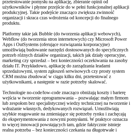
przetestowanie pomysłu na aplikację, zbieranie opinii od
użytkowników i płynne przejście do w pełni funkcjonalnej aplikacji
produkcyjnej. Takie podejście znacząco zwiększa zwinność
organizacji i skraca czas wdrożenia od koncepcji do finalnego
produktu.
Platformy takie jak Bubble (do tworzenia aplikacji webowych),
Webflow (do tworzenia stron internetowych) czy Microsoft Power
Apps i OutSystems (oferujące rozwiązania korporacyjne)
umożliwiają budowanie narzędzi dostosowanych do specyficznych
potrzeb różnych działów organizacji, takich jak działy operacyjne,
marketing czy sprzedaż – bez konieczności oczekiwania na zasoby
działu IT. Przykładowo, aplikację do zarządzania leadami
sprzedażowymi, system zgłoszeń serwisowych czy prosty system
CRM można zbudować w ciągu kilku dni, przetestować z
użytkownikami, a następnie w razie potrzeby skalować.
Technologie no-code/low-code znacząco obniżają koszty i barierę
wejścia w tworzenie oprogramowania – pozwalając małym firmom
lub zespołom bez specjalistycznej wiedzy technicznej na tworzenie i
wdrażanie własnych, dedykowanych rozwiązań. Umożliwiają
szybkie reagowanie na zmieniające się potrzeby rynku i zachęcają
do eksperymentowania z nowymi pomysłami. W praktyce oznacza
to więcej innowacji powstających tam, gdzie faktycznie istnieje
realna potrzeba – bez konieczności czekania na długotrwałe i