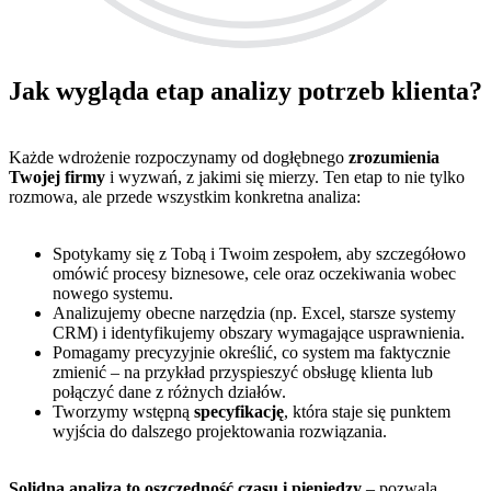
Jak wygląda etap analizy potrzeb klienta?
Każde wdrożenie rozpoczynamy od dogłębnego
zrozumienia
Twojej firmy
i wyzwań, z jakimi się mierzy. Ten etap to nie tylko
rozmowa, ale przede wszystkim konkretna analiza:
Spotykamy się z Tobą i Twoim zespołem, aby szczegółowo
omówić procesy biznesowe, cele oraz oczekiwania wobec
nowego systemu.
Analizujemy obecne narzędzia (np. Excel, starsze systemy
CRM) i identyfikujemy obszary wymagające usprawnienia.
Pomagamy precyzyjnie określić, co system ma faktycznie
zmienić – na przykład przyspieszyć obsługę klienta lub
połączyć dane z różnych działów.
Tworzymy wstępną
specyfikację
, która staje się punktem
wyjścia do dalszego projektowania rozwiązania.
Solidna analiza to oszczędność czasu i pieniędzy
– pozwala