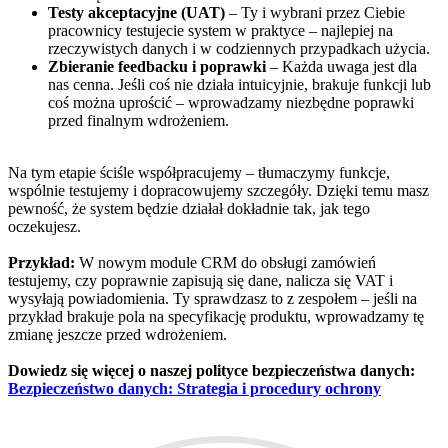
Testy akceptacyjne (UAT)
– Ty i wybrani przez Ciebie
pracownicy testujecie system w praktyce – najlepiej na
rzeczywistych danych i w codziennych przypadkach użycia.
Zbieranie feedbacku i poprawki
– Każda uwaga jest dla
nas cenna. Jeśli coś nie działa intuicyjnie, brakuje funkcji lub
coś można uprościć – wprowadzamy niezbędne poprawki
przed finalnym wdrożeniem.
Na tym etapie ściśle współpracujemy – tłumaczymy funkcje,
wspólnie testujemy i dopracowujemy szczegóły. Dzięki temu masz
pewność, że system będzie działał dokładnie tak, jak tego
oczekujesz.
Przykład:
W nowym module CRM do obsługi zamówień
testujemy, czy poprawnie zapisują się dane, nalicza się VAT i
wysyłają powiadomienia. Ty sprawdzasz to z zespołem – jeśli na
przykład brakuje pola na specyfikację produktu, wprowadzamy tę
zmianę jeszcze przed wdrożeniem.
Dowiedz się więcej o naszej polityce bezpieczeństwa danych:
Bezpieczeństwo danych: Strategia i procedury ochrony