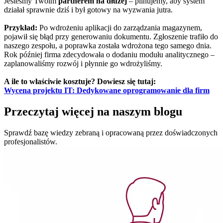
Jesteśmy Twoim
partnerem na dłużej
– pilnujemy, aby system
działał sprawnie dziś i był gotowy na wyzwania jutra.
Przykład:
Po wdrożeniu aplikacji do zarządzania magazynem,
pojawił się błąd przy generowaniu dokumentu. Zgłoszenie trafiło do
naszego zespołu, a poprawka została wdrożona tego samego dnia.
Rok później firma zdecydowała o dodaniu modułu analitycznego –
zaplanowaliśmy rozwój i płynnie go wdrożyliśmy.
A ile to właściwie kosztuje? Dowiesz się tutaj:
Wycena projektu IT: Dedykowane oprogramowanie dla firm
Przeczytaj więcej
na naszym blogu
Sprawdź bazę wiedzy
zebraną i opracowaną przez doświadczonych
profesjonalistów.