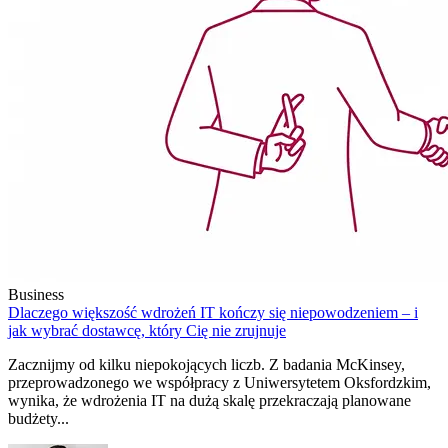
Business
Dlaczego większość wdrożeń IT kończy się niepowodzeniem – i
jak wybrać dostawcę, który Cię nie zrujnuje
Zacznijmy od kilku niepokojących liczb. Z badania McKinsey,
przeprowadzonego we współpracy z Uniwersytetem Oksfordzkim,
wynika, że wdrożenia IT na dużą skalę przekraczają planowane
budżety...