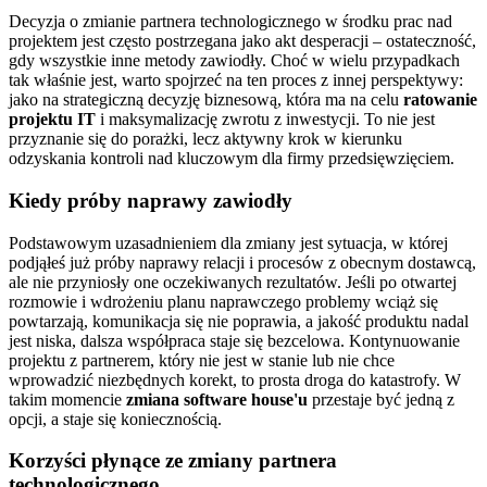
Decyzja o zmianie partnera technologicznego w środku prac nad
projektem jest często postrzegana jako akt desperacji – ostateczność,
gdy wszystkie inne metody zawiodły. Choć w wielu przypadkach
tak właśnie jest, warto spojrzeć na ten proces z innej perspektywy:
jako na strategiczną decyzję biznesową, która ma na celu
ratowanie
projektu IT
i maksymalizację zwrotu z inwestycji. To nie jest
przyznanie się do porażki, lecz aktywny krok w kierunku
odzyskania kontroli nad kluczowym dla firmy przedsięwzięciem.
Kiedy próby naprawy zawiodły
Podstawowym uzasadnieniem dla zmiany jest sytuacja, w której
podjąłeś już próby naprawy relacji i procesów z obecnym dostawcą,
ale nie przyniosły one oczekiwanych rezultatów. Jeśli po otwartej
rozmowie i wdrożeniu planu naprawczego problemy wciąż się
powtarzają, komunikacja się nie poprawia, a jakość produktu nadal
jest niska, dalsza współpraca staje się bezcelowa. Kontynuowanie
projektu z partnerem, który nie jest w stanie lub nie chce
wprowadzić niezbędnych korekt, to prosta droga do katastrofy. W
takim momencie
zmiana software house'u
przestaje być jedną z
opcji, a staje się koniecznością.
Korzyści płynące ze zmiany partnera
technologicznego