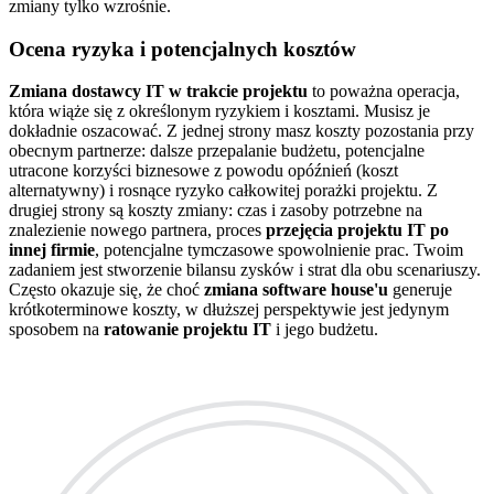
zmiany tylko wzrośnie.
Ocena ryzyka i potencjalnych kosztów
Zmiana dostawcy IT w trakcie projektu
to poważna operacja,
która wiąże się z określonym ryzykiem i kosztami. Musisz je
dokładnie oszacować. Z jednej strony masz koszty pozostania przy
obecnym partnerze: dalsze przepalanie budżetu, potencjalne
utracone korzyści biznesowe z powodu opóźnień (koszt
alternatywny) i rosnące ryzyko całkowitej porażki projektu. Z
drugiej strony są koszty zmiany: czas i zasoby potrzebne na
znalezienie nowego partnera, proces
przejęcia projektu IT po
innej firmie
, potencjalne tymczasowe spowolnienie prac. Twoim
zadaniem jest stworzenie bilansu zysków i strat dla obu scenariuszy.
Często okazuje się, że choć
zmiana software house'u
generuje
krótkoterminowe koszty, w dłuższej perspektywie jest jedynym
sposobem na
ratowanie projektu IT
i jego budżetu.