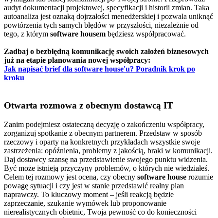
audyt dokumentacji projektowej, specyfikacji i historii zmian. Taka
autoanaliza jest oznaką dojrzałości menedżerskiej i pozwala uniknąć
powtórzenia tych samych błędów w przyszłości, niezależnie od
tego, z którym
software housem
będziesz współpracować.
Zadbaj o bezbłędną komunikację swoich założeń biznesowych
już na etapie planowania nowej współpracy:
Jak napisać brief dla software house'u? Poradnik krok po
kroku
Otwarta rozmowa z obecnym dostawcą IT
Zanim podejmiesz ostateczną decyzję o zakończeniu współpracy,
zorganizuj spotkanie z obecnym partnerem. Przedstaw w sposób
rzeczowy i oparty na konkretnych przykładach wszystkie swoje
zastrzeżenia: opóźnienia, problemy z jakością, braki w komunikacji.
Daj dostawcy szansę na przedstawienie swojego punktu widzenia.
Być może istnieją przyczyny problemów, o których nie wiedziałeś.
Celem tej rozmowy jest ocena, czy obecny
software house
rozumie
powagę sytuacji i czy jest w stanie przedstawić realny plan
naprawczy. To kluczowy moment – jeśli reakcją będzie
zaprzeczanie, szukanie wymówek lub proponowanie
nierealistycznych obietnic, Twoja pewność co do konieczności