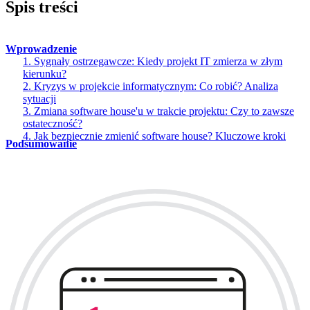
Spis treści
Wprowadzenie
1. Sygnały ostrzegawcze: Kiedy projekt IT zmierza w złym
kierunku?
2. Kryzys w projekcie informatycznym: Co robić? Analiza
sytuacji
3. Zmiana software house'u w trakcie projektu: Czy to zawsze
ostateczność?
4. Jak bezpiecznie zmienić software house? Kluczowe kroki
Podsumowanie