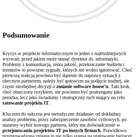
Podsumowanie
Kryzys w projekcie informatycznym to jedno z najtrudniejszych
wyzwań, przed jakimi może stanąć dyrektor ds. informatyki.
Problemy z komunikacją, niska jakość, przekraczanie budżetu i
terminów to poważne sygnały, których nie wolno ignorować. Choć
pierwszą reakcją powinno być dążenie do naprawy sytuacji z
obecnym partnerem, należy być gotowym na podjęcie trudnej, ale
często niezbędnej decyzji o
zmianie software house'u
. Taki krok,
choć obarczony ryzykiem, nie powinien być postrzegany jako
porażka, lecz jako świadomy i strategiczny ruch mający na celu
ratowanie projektu IT
.
Kluczem do sukcesu jest metodyczne działanie: od dokładnej
analizy problemu, przez zabezpieczenie zasobów cyfrowych, po
staranny wybór nowego partnera, który ma doświadczenie w
przejmowaniu projektów IT po innych firmach
. Prawidłowo
przeprowadzona zmiana to nie tylko szansa na uratowanie bieżącej