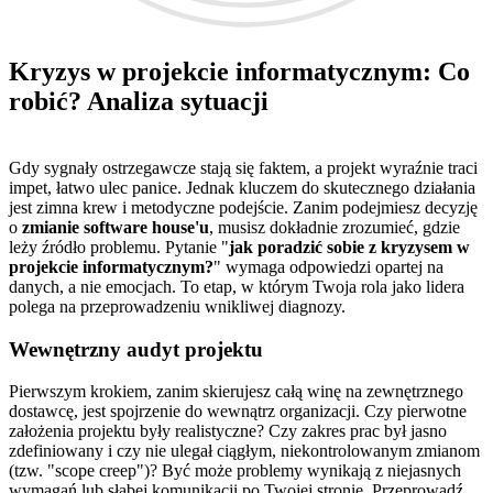
Kryzys w projekcie informatycznym: Co
robić? Analiza sytuacji
Gdy sygnały ostrzegawcze stają się faktem, a projekt wyraźnie traci
impet, łatwo ulec panice. Jednak kluczem do skutecznego działania
jest zimna krew i metodyczne podejście. Zanim podejmiesz decyzję
o
zmianie software house'u
, musisz dokładnie zrozumieć, gdzie
leży źródło problemu. Pytanie "
jak poradzić sobie z kryzysem w
projekcie informatycznym?
" wymaga odpowiedzi opartej na
danych, a nie emocjach. To etap, w którym Twoja rola jako lidera
polega na przeprowadzeniu wnikliwej diagnozy.
Wewnętrzny audyt projektu
Pierwszym krokiem, zanim skierujesz całą winę na zewnętrznego
dostawcę, jest spojrzenie do wewnątrz organizacji. Czy pierwotne
założenia projektu były realistyczne? Czy zakres prac był jasno
zdefiniowany i czy nie ulegał ciągłym, niekontrolowanym zmianom
(tzw. "scope creep")? Być może problemy wynikają z niejasnych
wymagań lub słabej komunikacji po Twojej stronie. Przeprowadź