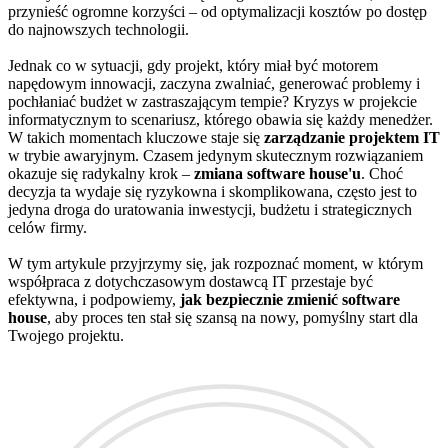
przynieść ogromne korzyści – od optymalizacji kosztów po dostęp
do najnowszych technologii.
Jednak co w sytuacji, gdy projekt, który miał być motorem
napędowym innowacji, zaczyna zwalniać, generować problemy i
pochłaniać budżet w zastraszającym tempie? Kryzys w projekcie
informatycznym to scenariusz, którego obawia się każdy menedżer.
W takich momentach kluczowe staje się
zarządzanie projektem IT
w trybie awaryjnym. Czasem jedynym skutecznym rozwiązaniem
okazuje się radykalny krok –
zmiana software house'u
. Choć
decyzja ta wydaje się ryzykowna i skomplikowana, często jest to
jedyna droga do uratowania inwestycji, budżetu i strategicznych
celów firmy.
W tym artykule przyjrzymy się, jak rozpoznać moment, w którym
współpraca z dotychczasowym dostawcą IT przestaje być
efektywna, i podpowiemy,
jak bezpiecznie zmienić software
house
, aby proces ten stał się szansą na nowy, pomyślny start dla
Twojego projektu.