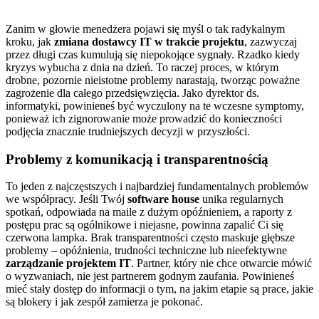
Zanim w głowie menedżera pojawi się myśl o tak radykalnym
kroku, jak
zmiana dostawcy IT w trakcie projektu
, zazwyczaj
przez długi czas kumulują się niepokojące sygnały. Rzadko kiedy
kryzys wybucha z dnia na dzień. To raczej proces, w którym
drobne, pozornie nieistotne problemy narastają, tworząc poważne
zagrożenie dla całego przedsięwzięcia. Jako dyrektor ds.
informatyki, powinieneś być wyczulony na te wczesne symptomy,
ponieważ ich zignorowanie może prowadzić do konieczności
podjęcia znacznie trudniejszych decyzji w przyszłości.
Problemy z komunikacją i transparentnością
To jeden z najczęstszych i najbardziej fundamentalnych problemów
we współpracy. Jeśli Twój
software house
unika regularnych
spotkań, odpowiada na maile z dużym opóźnieniem, a raporty z
postępu prac są ogólnikowe i niejasne, powinna zapalić Ci się
czerwona lampka. Brak transparentności często maskuje głębsze
problemy – opóźnienia, trudności techniczne lub nieefektywne
zarządzanie projektem IT
. Partner, który nie chce otwarcie mówić
o wyzwaniach, nie jest partnerem godnym zaufania. Powinieneś
mieć stały dostęp do informacji o tym, na jakim etapie są prace, jakie
są blokery i jak zespół zamierza je pokonać.