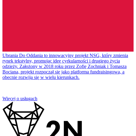
Ubrania Do Oddania to innowacyjny projekt NSG, który zmienia
rynek tekstylny, promując ideę cyrkularności i drugiego życia
odzieży. Założony w 2018 roku przez Zofię Zochniak i Tomasza
Bociana, projekt rozpoczął się jako platforma fundraisingowa, a
obecnie rozwija się w wielu kierunkach.
Więcej o usługach