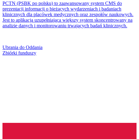
PCTN (PSBK po polsku) to zaawansowany system CMS do
prezentacji informacji o bieżących wydarzeniach i badaniach
klinicznych dla placówek medycznych oraz zespołów naukowych.
Jest to aplikacja uzupełniająca większy system skoncentrowany na
analizie danych i monitorowaniu trwających badań klinicznych.
Ubrania do Oddania
Zbiórki funduszy