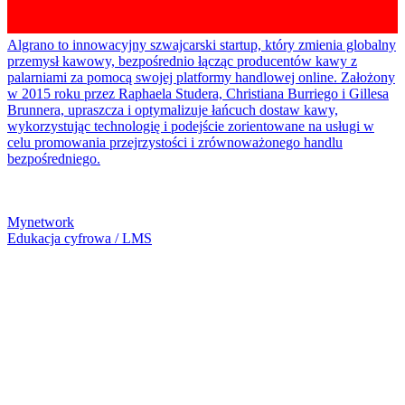
Algrano to innowacyjny szwajcarski startup, który zmienia globalny
przemysł kawowy, bezpośrednio łącząc producentów kawy z
palarniami za pomocą swojej platformy handlowej online. Założony
w 2015 roku przez Raphaela Studera, Christiana Burriego i Gillesa
Brunnera, upraszcza i optymalizuje łańcuch dostaw kawy,
wykorzystując technologię i podejście zorientowane na usługi w
celu promowania przejrzystości i zrównoważonego handlu
bezpośredniego.
Mynetwork
Edukacja cyfrowa / LMS