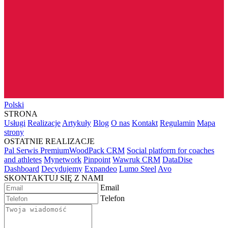
Polski
STRONA
Usługi
Realizacje
Artykuły
Blog
O nas
Kontakt
Regulamin
Mapa
strony
OSTATNIE REALIZACJE
Pal Serwis PremiumWoodPack CRM
Social platform for coaches
and athletes
Mynetwork
Pinpoint
Wawruk CRM
DataDise
Dashboard
Decydujemy
Expandeo
Lumo Steel
Avo
SKONTAKTUJ SIĘ Z NAMI
Email
Telefon