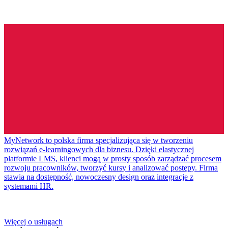
MyNetwork to polska firma specjalizująca się w tworzeniu
rozwiązań e-learningowych dla biznesu. Dzięki elastycznej
platformie LMS, klienci mogą w prosty sposób zarządzać procesem
rozwoju pracowników, tworzyć kursy i analizować postępy. Firma
stawia na dostępność, nowoczesny design oraz integracje z
systemami HR.
Więcej o usługach