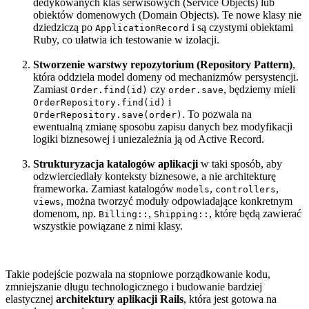
dedykowanych klas serwisowych (Service Objects) lub
obiektów domenowych (Domain Objects). Te nowe klasy nie
dziedziczą po
i są czystymi obiektami
ApplicationRecord
Ruby, co ułatwia ich testowanie w izolacji.
Stworzenie warstwy repozytorium (Repository Pattern)
,
która oddziela model domeny od mechanizmów persystencji.
Zamiast
czy
, będziemy mieli
Order.find(id)
order.save
i
OrderRepository.find(id)
. To pozwala na
OrderRepository.save(order)
ewentualną zmianę sposobu zapisu danych bez modyfikacji
logiki biznesowej i uniezależnia ją od Active Record.
Strukturyzacja katalogów aplikacji
w taki sposób, aby
odzwierciedlały konteksty biznesowe, a nie architekturę
frameworka. Zamiast katalogów
,
,
models
controllers
, można tworzyć moduły odpowiadające konkretnym
views
domenom, np.
,
, które będą zawierać
Billing::
Shipping::
wszystkie powiązane z nimi klasy.
Takie podejście pozwala na stopniowe porządkowanie kodu,
zmniejszanie długu technologicznego i budowanie bardziej
elastycznej
architektury aplikacji Rails
, która jest gotowa na