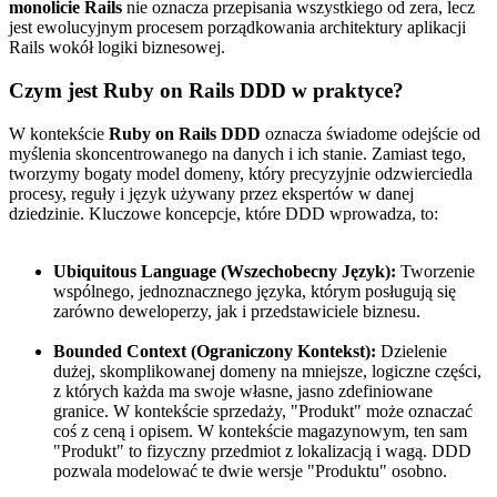
monolicie Rails
nie oznacza przepisania wszystkiego od zera, lecz
jest ewolucyjnym procesem porządkowania architektury aplikacji
Rails wokół logiki biznesowej.
Czym jest Ruby on Rails DDD w praktyce?
W kontekście
Ruby on Rails DDD
oznacza świadome odejście od
myślenia skoncentrowanego na danych i ich stanie. Zamiast tego,
tworzymy bogaty model domeny, który precyzyjnie odzwierciedla
procesy, reguły i język używany przez ekspertów w danej
dziedzinie. Kluczowe koncepcje, które DDD wprowadza, to:
Ubiquitous Language (Wszechobecny Język):
Tworzenie
wspólnego, jednoznacznego języka, którym posługują się
zarówno deweloperzy, jak i przedstawiciele biznesu.
Bounded Context (Ograniczony Kontekst):
Dzielenie
dużej, skomplikowanej domeny na mniejsze, logiczne części,
z których każda ma swoje własne, jasno zdefiniowane
granice. W kontekście sprzedaży, "Produkt" może oznaczać
coś z ceną i opisem. W kontekście magazynowym, ten sam
"Produkt" to fizyczny przedmiot z lokalizacją i wagą. DDD
pozwala modelować te dwie wersje "Produktu" osobno.