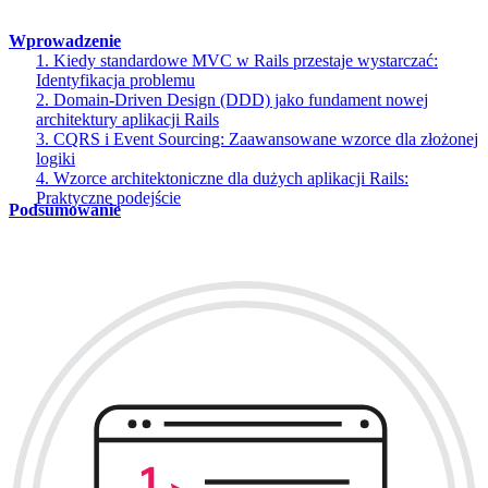
Wprowadzenie
1. Kiedy standardowe MVC w Rails przestaje wystarczać:
Identyfikacja problemu
2. Domain-Driven Design (DDD) jako fundament nowej
architektury aplikacji Rails
3. CQRS i Event Sourcing: Zaawansowane wzorce dla złożonej
logiki
4. Wzorce architektoniczne dla dużych aplikacji Rails:
Praktyczne podejście
Podsumowanie