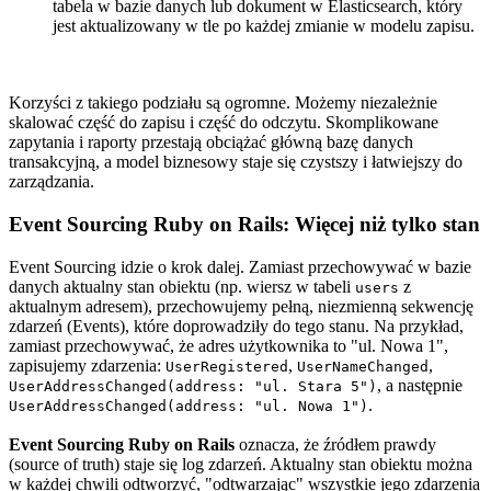
tabela w bazie danych lub dokument w Elasticsearch, który
jest aktualizowany w tle po każdej zmianie w modelu zapisu.
Korzyści z takiego podziału są ogromne. Możemy niezależnie
skalować część do zapisu i część do odczytu. Skomplikowane
zapytania i raporty przestają obciążać główną bazę danych
transakcyjną, a model biznesowy staje się czystszy i łatwiejszy do
zarządzania.
Event Sourcing Ruby on Rails: Więcej niż tylko stan
Event Sourcing idzie o krok dalej. Zamiast przechowywać w bazie
danych aktualny stan obiektu (np. wiersz w tabeli
z
users
aktualnym adresem), przechowujemy pełną, niezmienną sekwencję
zdarzeń (Events), które doprowadziły do tego stanu. Na przykład,
zamiast przechowywać, że adres użytkownika to "ul. Nowa 1",
zapisujemy zdarzenia:
,
,
UserRegistered
UserNameChanged
, a następnie
UserAddressChanged(address: "ul. Stara 5")
.
UserAddressChanged(address: "ul. Nowa 1")
Event Sourcing Ruby on Rails
oznacza, że źródłem prawdy
(source of truth) staje się log zdarzeń. Aktualny stan obiektu można
w każdej chwili odtworzyć, "odtwarzając" wszystkie jego zdarzenia