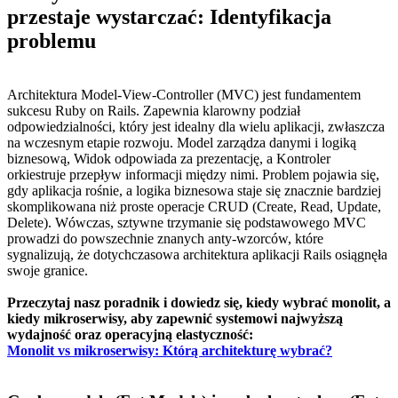
przestaje wystarczać: Identyfikacja
problemu
Architektura Model-View-Controller (MVC) jest fundamentem
sukcesu Ruby on Rails. Zapewnia klarowny podział
odpowiedzialności, który jest idealny dla wielu aplikacji, zwłaszcza
na wczesnym etapie rozwoju. Model zarządza danymi i logiką
biznesową, Widok odpowiada za prezentację, a Kontroler
orkiestruje przepływ informacji między nimi. Problem pojawia się,
gdy aplikacja rośnie, a logika biznesowa staje się znacznie bardziej
skomplikowana niż proste operacje CRUD (Create, Read, Update,
Delete). Wówczas, sztywne trzymanie się podstawowego MVC
prowadzi do powszechnie znanych anty-wzorców, które
sygnalizują, że dotychczasowa architektura aplikacji Rails osiągnęła
swoje granice.
Przeczytaj nasz poradnik i dowiedz się, kiedy wybrać monolit, a
kiedy mikroserwisy, aby zapewnić systemowi najwyższą
wydajność oraz operacyjną elastyczność:
Monolit vs mikroserwisy: Którą architekturę wybrać?