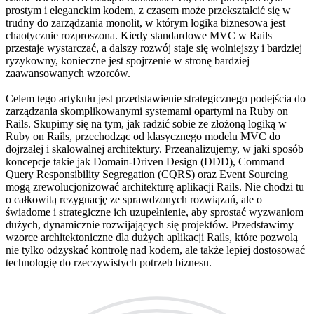
prostym i eleganckim kodem, z czasem może przekształcić się w
trudny do zarządzania monolit, w którym logika biznesowa jest
chaotycznie rozproszona. Kiedy standardowe MVC w Rails
przestaje wystarczać, a dalszy rozwój staje się wolniejszy i bardziej
ryzykowny, konieczne jest spojrzenie w stronę bardziej
zaawansowanych wzorców.
Celem tego artykułu jest przedstawienie strategicznego podejścia do
zarządzania skomplikowanymi systemami opartymi na Ruby on
Rails. Skupimy się na tym, jak radzić sobie ze złożoną logiką w
Ruby on Rails, przechodząc od klasycznego modelu MVC do
dojrzałej i skalowalnej architektury. Przeanalizujemy, w jaki sposób
koncepcje takie jak Domain-Driven Design (DDD), Command
Query Responsibility Segregation (CQRS) oraz Event Sourcing
mogą zrewolucjonizować architekturę aplikacji Rails. Nie chodzi tu
o całkowitą rezygnację ze sprawdzonych rozwiązań, ale o
świadome i strategiczne ich uzupełnienie, aby sprostać wyzwaniom
dużych, dynamicznie rozwijających się projektów. Przedstawimy
wzorce architektoniczne dla dużych aplikacji Rails, które pozwolą
nie tylko odzyskać kontrolę nad kodem, ale także lepiej dostosować
technologię do rzeczywistych potrzeb biznesu.