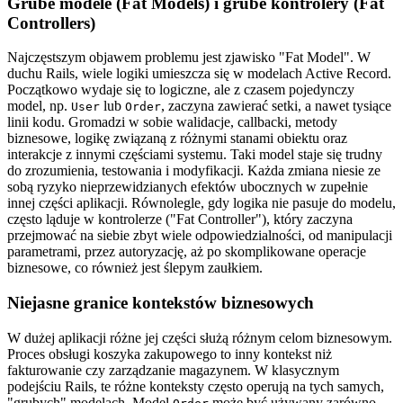
Grube modele (Fat Models) i grube kontrolery (Fat
Controllers)
Najczęstszym objawem problemu jest zjawisko "Fat Model". W
duchu Rails, wiele logiki umieszcza się w modelach Active Record.
Początkowo wydaje się to logiczne, ale z czasem pojedynczy
model, np.
lub
, zaczyna zawierać setki, a nawet tysiące
User
Order
linii kodu. Gromadzi w sobie walidacje, callbacki, metody
biznesowe, logikę związaną z różnymi stanami obiektu oraz
interakcje z innymi częściami systemu. Taki model staje się trudny
do zrozumienia, testowania i modyfikacji. Każda zmiana niesie ze
sobą ryzyko nieprzewidzianych efektów ubocznych w zupełnie
innej części aplikacji. Równolegle, gdy logika nie pasuje do modelu,
często ląduje w kontrolerze ("Fat Controller"), który zaczyna
przejmować na siebie zbyt wiele odpowiedzialności, od manipulacji
parametrami, przez autoryzację, aż po skomplikowane operacje
biznesowe, co również jest ślepym zaułkiem.
Niejasne granice kontekstów biznesowych
W dużej aplikacji różne jej części służą różnym celom biznesowym.
Proces obsługi koszyka zakupowego to inny kontekst niż
fakturowanie czy zarządzanie magazynem. W klasycznym
podejściu Rails, te różne konteksty często operują na tych samych,
"grubych" modelach. Model
może być używany zarówno