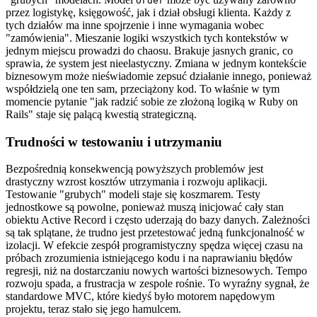
Order
przez logistykę, księgowość, jak i dział obsługi klienta. Każdy z
tych działów ma inne spojrzenie i inne wymagania wobec
"zamówienia". Mieszanie logiki wszystkich tych kontekstów w
jednym miejscu prowadzi do chaosu. Brakuje jasnych granic, co
sprawia, że system jest nieelastyczny. Zmiana w jednym kontekście
biznesowym może nieświadomie zepsuć działanie innego, ponieważ
współdzielą one ten sam, przeciążony kod. To właśnie w tym
momencie pytanie "jak radzić sobie ze złożoną logiką w Ruby on
Rails" staje się palącą kwestią strategiczną.
Trudności w testowaniu i utrzymaniu
Bezpośrednią konsekwencją powyższych problemów jest
drastyczny wzrost kosztów utrzymania i rozwoju aplikacji.
Testowanie "grubych" modeli staje się koszmarem. Testy
jednostkowe są powolne, ponieważ muszą inicjować cały stan
obiektu Active Record i często uderzają do bazy danych. Zależności
są tak splątane, że trudno jest przetestować jedną funkcjonalność w
izolacji. W efekcie zespół programistyczny spędza więcej czasu na
próbach zrozumienia istniejącego kodu i na naprawianiu błędów
regresji, niż na dostarczaniu nowych wartości biznesowych. Tempo
rozwoju spada, a frustracja w zespole rośnie. To wyraźny sygnał, że
standardowe MVC, które kiedyś było motorem napędowym
projektu, teraz stało się jego hamulcem.