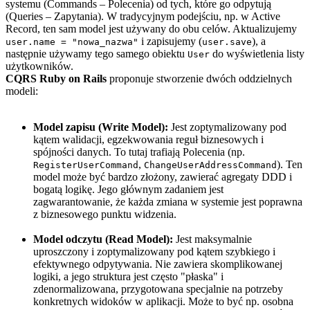
systemu (Commands – Polecenia) od tych, które go odpytują
(Queries – Zapytania). W tradycyjnym podejściu, np. w Active
Record, ten sam model jest używany do obu celów. Aktualizujemy
i zapisujemy (
), a
user.name = "nowa_nazwa"
user.save
następnie używamy tego samego obiektu
do wyświetlenia listy
User
użytkowników.
CQRS Ruby on Rails
proponuje stworzenie dwóch oddzielnych
modeli:
Model zapisu (Write Model):
Jest zoptymalizowany pod
kątem walidacji, egzekwowania reguł biznesowych i
spójności danych. To tutaj trafiają Polecenia (np.
,
). Ten
RegisterUserCommand
ChangeUserAddressCommand
model może być bardzo złożony, zawierać agregaty DDD i
bogatą logikę. Jego głównym zadaniem jest
zagwarantowanie, że każda zmiana w systemie jest poprawna
z biznesowego punktu widzenia.
Model odczytu (Read Model):
Jest maksymalnie
uproszczony i zoptymalizowany pod kątem szybkiego i
efektywnego odpytywania. Nie zawiera skomplikowanej
logiki, a jego struktura jest często "płaska" i
zdenormalizowana, przygotowana specjalnie na potrzeby
konkretnych widoków w aplikacji. Może to być np. osobna