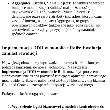
Aggregates, Entities, Value Objects:
To taktyczne wzorce
budujące model. Encje (Entities) mają tożsamość (np.
użytkownik o ID 123), wartości (Value Objects) są
definiowane przez swoje atrybuty (np. adres, który można
zastąpić innym), a agregaty (Aggregates) to grupy
powiązanych obiektów traktowane jako jedna całość (np.
zamówienie wraz z jego pozycjami), która gwarantuje
spójność danych.
Implementacja DDD w monolicie Rails: Ewolucja
zamiast rewolucji
Największą obawą przy wprowadzaniu nowych architektur jest
potrzeba nauczenia się nowej technologii. Na szczęście,
implementacja DDD w monolicie Rails
może być procesem
stopniowym. Nie trzeba porzucać istniejącej aplikacji. Zamiast tego
można zidentyfikować najbardziej złożony i kluczowy dla biznesu
Bounded Context i zacząć refaktoryzację właśnie od niego.
Praktyczne kroki mogą obejmować:
Wydzielenie logiki biznesowej z modeli i kontrolerów
do