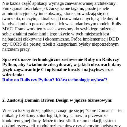
Nie każda część aplikacji wymaga zaawansowanej architektury.
Funkcjonalności takie jak zarządzanie tagami, proste panele
administracyjne czy inne obszary, które sprowadzają się do
tworzenia, odczytu, aktualizacji i usuwania danych, są idealnymi
kandydatami do pozostawienia ich w standardowym modelu Rails
MVC. Framework ten został stworzony do szybkiego radzenia
sobie z takimi zadaniami i jego użycie w tych miejscach jest
najbardziej efektywne i ekonomiczne. Próba implementacji DDD
czy CQRS dla prostej tabeli z kategoriami byłaby niepotrzebnym
narzutem pracy.
Sprawdź nasze technologiczne zestawienie Ruby on Rails czy
Python, aby świadomie zdecydować, w jakich obszarach dany
język zagwarantuje Ci optymalne koszty i najszybszy czas
wdrożenia:
Ruby on Rails czy Python? Którą technologię wybrać?
2. Zastosuj Domain-Driven Design w jądrze biznesowym:
W sercu każdej dużej aplikacji znajduje się jej "Core Domain" – ten
unikalny i złożony zbiór logiki, który stanowi o przewadze
konkurencyjnej firmy. Może to być silnik rekomendacji, system
obsługi rezerwacji, moduł rozliczeniowy czy algorytm logistyczny.