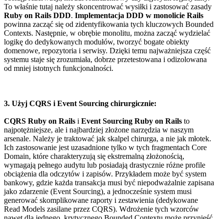
To właśnie tutaj należy skoncentrować wysiłki i zastosować zasady
Ruby on Rails DDD
.
Implementacja DDD w monolicie Rails
powinna zacząć się od zidentyfikowania tych kluczowych Bounded
Contexts. Następnie, w obrębie monolitu, można zacząć wydzielać
logikę do dedykowanych modułów, tworzyć bogate obiekty
domenowe, repozytoria i serwisy. Dzięki temu najważniejsza część
systemu staje się zrozumiała, dobrze przetestowana i odizolowana
od mniej istotnych funkcjonalności.
3. Użyj CQRS i Event Sourcing chirurgicznie:
CQRS Ruby on Rails
i
Event Sourcing Ruby on Rails
to
najpotężniejsze, ale i najbardziej złożone narzędzia w naszym
arsenale. Należy je traktować jak skalpel chirurga, a nie jak młotek.
Ich zastosowanie jest uzasadnione tylko w tych fragmentach Core
Domain, które charakteryzują się ekstremalną złożonością,
wymagają pełnego audytu lub posiadają drastycznie różne profile
obciążenia dla odczytów i zapisów. Przykładem może być system
bankowy, gdzie każda transakcja musi być niepodważalnie zapisana
jako zdarzenie (Event Sourcing), a jednocześnie system musi
generować skomplikowane raporty i zestawienia (dedykowane
Read Models zasilane przez CQRS). Wdrożenie tych wzorców
nawet dla jednego, krytycznego Bounded Contextu może przynieść