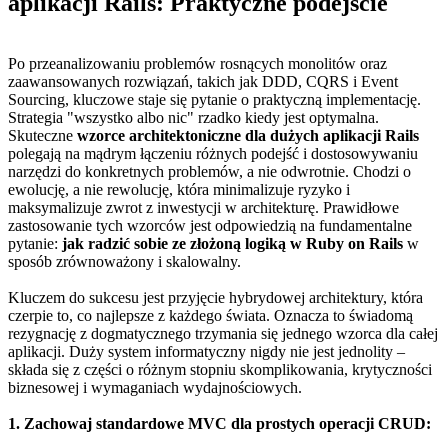
aplikacji Rails: Praktyczne podejście
Po przeanalizowaniu problemów rosnących monolitów oraz
zaawansowanych rozwiązań, takich jak DDD, CQRS i Event
Sourcing, kluczowe staje się pytanie o praktyczną implementację.
Strategia "wszystko albo nic" rzadko kiedy jest optymalna.
Skuteczne
wzorce architektoniczne dla dużych aplikacji Rails
polegają na mądrym łączeniu różnych podejść i dostosowywaniu
narzędzi do konkretnych problemów, a nie odwrotnie. Chodzi o
ewolucję, a nie rewolucję, która minimalizuje ryzyko i
maksymalizuje zwrot z inwestycji w architekturę. Prawidłowe
zastosowanie tych wzorców jest odpowiedzią na fundamentalne
pytanie:
jak radzić sobie ze złożoną logiką w Ruby on Rails
w
sposób zrównoważony i skalowalny.
Kluczem do sukcesu jest przyjęcie hybrydowej architektury, która
czerpie to, co najlepsze z każdego świata. Oznacza to świadomą
rezygnację z dogmatycznego trzymania się jednego wzorca dla całej
aplikacji. Duży system informatyczny nigdy nie jest jednolity –
składa się z części o różnym stopniu skomplikowania, krytyczności
biznesowej i wymaganiach wydajnościowych.
1. Zachowaj standardowe MVC dla prostych operacji CRUD: