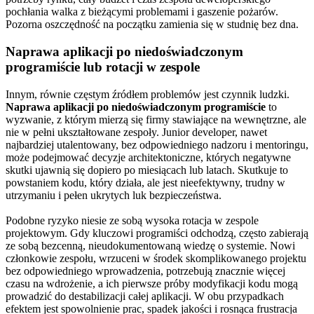
pochłania walka z bieżącymi problemami i gaszenie pożarów.
Pozorna oszczędność na początku zamienia się w studnię bez dna.
Naprawa aplikacji po niedoświadczonym
programiście lub rotacji w zespole
Innym, równie częstym źródłem problemów jest czynnik ludzki.
Naprawa aplikacji po niedoświadczonym programiście
to
wyzwanie, z którym mierzą się firmy stawiające na wewnętrzne, ale
nie w pełni ukształtowane zespoły. Junior developer, nawet
najbardziej utalentowany, bez odpowiedniego nadzoru i mentoringu,
może podejmować decyzje architektoniczne, których negatywne
skutki ujawnią się dopiero po miesiącach lub latach. Skutkuje to
powstaniem kodu, który działa, ale jest nieefektywny, trudny w
utrzymaniu i pełen ukrytych luk bezpieczeństwa.
Podobne ryzyko niesie ze sobą wysoka rotacja w zespole
projektowym. Gdy kluczowi programiści odchodzą, często zabierają
ze sobą bezcenną, nieudokumentowaną wiedzę o systemie. Nowi
członkowie zespołu, wrzuceni w środek skomplikowanego projektu
bez odpowiedniego wprowadzenia, potrzebują znacznie więcej
czasu na wdrożenie, a ich pierwsze próby modyfikacji kodu mogą
prowadzić do destabilizacji całej aplikacji. W obu przypadkach
efektem jest spowolnienie prac, spadek jakości i rosnąca frustracja