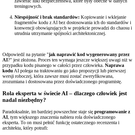
zawierać luki bezpieczeństwa, które były obecne w danych
treningowych.
Niespójność i brak standardów:
Kopiowanie i wklejanie
fragmentów kodu z AI bez dostosowania ich do standardów i
konwencji obowiązujących w projekcie prowadzi do chaosu i
utrudnia utrzymanie spójności architektonicznej.
Odpowiedź na pytanie "
jak naprawić kod wygenerowany przez
AI
?" jest złożona. Proces ten wymaga jeszcze większej uwagi niż w
przypadku kodu pisanego w całości przez człowieka.
Naprawa
kodu
AI polega na traktowaniu go jako propozycji lub pierwszej
wersji roboczej, która zawsze musi zostać zweryfikowana,
zrozumiana i dostosowana przez doświadczonego programistę.
Rola eksperta w świecie AI – dlaczego człowiek jest
nadal niezbędny?
Paradoksalnie, im bardziej powszechne staje się
programowanie z
AI
, tym większego znaczenia nabiera rola doświadczonego
eksperta. To on musi pełnić funkcję ostatecznego recenzenta i
architekta, który potrafi: