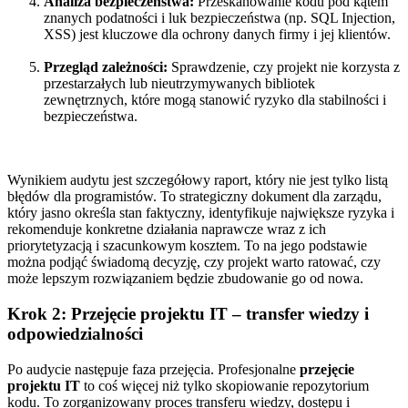
Analiza bezpieczeństwa:
Przeskanowanie kodu pod kątem
znanych podatności i luk bezpieczeństwa (np. SQL Injection,
XSS) jest kluczowe dla ochrony danych firmy i jej klientów.
Przegląd zależności:
Sprawdzenie, czy projekt nie korzysta z
przestarzałych lub nieutrzymywanych bibliotek
zewnętrznych, które mogą stanowić ryzyko dla stabilności i
bezpieczeństwa.
Wynikiem audytu jest szczegółowy raport, który nie jest tylko listą
błędów dla programistów. To strategiczny dokument dla zarządu,
który jasno określa stan faktyczny, identyfikuje największe ryzyka i
rekomenduje konkretne działania naprawcze wraz z ich
priorytetyzacją i szacunkowym kosztem. To na jego podstawie
można podjąć świadomą decyzję, czy projekt warto ratować, czy
może lepszym rozwiązaniem będzie zbudowanie go od nowa.
Krok 2: Przejęcie projektu IT – transfer wiedzy i
odpowiedzialności
Po audycie następuje faza przejęcia. Profesjonalne
przejęcie
projektu IT
to coś więcej niż tylko skopiowanie repozytorium
kodu. To zorganizowany proces transferu wiedzy, dostępu i