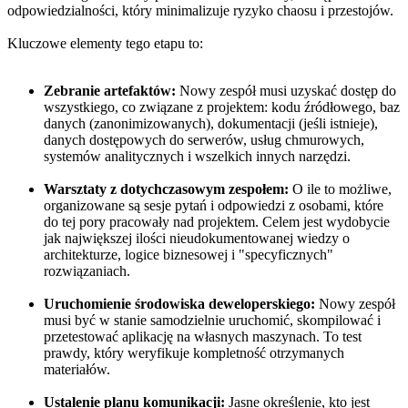
odpowiedzialności, który minimalizuje ryzyko chaosu i przestojów.
Kluczowe elementy tego etapu to:
Zebranie artefaktów:
Nowy zespół musi uzyskać dostęp do
wszystkiego, co związane z projektem: kodu źródłowego, baz
danych (zanonimizowanych), dokumentacji (jeśli istnieje),
danych dostępowych do serwerów, usług chmurowych,
systemów analitycznych i wszelkich innych narzędzi.
Warsztaty z dotychczasowym zespołem:
O ile to możliwe,
organizowane są sesje pytań i odpowiedzi z osobami, które
do tej pory pracowały nad projektem. Celem jest wydobycie
jak największej ilości nieudokumentowanej wiedzy o
architekturze, logice biznesowej i "specyficznych"
rozwiązaniach.
Uruchomienie środowiska deweloperskiego:
Nowy zespół
musi być w stanie samodzielnie uruchomić, skompilować i
przetestować aplikację na własnych maszynach. To test
prawdy, który weryfikuje kompletność otrzymanych
materiałów.
Ustalenie planu komunikacji:
Jasne określenie, kto jest