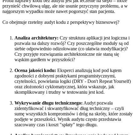
Próba naprawy kodu bez audytu jest jak leczenie na ślepo – może
przynieść chwilową ulgę, ale nie usunie przyczyny problemu, a w
najgorszym wypadku może nawet pogorszyć stan pacjenta.
Co obejmuje rzetelny audyt kodu z perspektywy biznesowej?
Analiza architektury:
Czy struktura aplikacji jest logiczna i
pozwala na dalszy rozwój? Czy poszczególne moduły są od
siebie odpowiednio odizolowane (co ułatwia modyfikacje)?
Czy przyjęte rozwiązania architektoniczne nie staną się
wąskim gardłem w przyszłości?
Ocena jakości kodu:
Eksperci analizują kod pod kątem
zgodności z dobrymi praktykami programistycznymi,
czytelności, powielania logiki (DRY - Don't Repeat Yourself)
oraz złożoności cyklomatycznej, która wskazuje, jak
skomplikowany i trudny w testowaniu jest kod.
Wykrywanie długu technicznego:
Audyt pozwala
zidentyfikować i skwantyfikować dług techniczny – czyli
sumę wszystkich kompromisów i dróg na skróty, które zostały
podjęte w przeszłości. Wynik audytu często przedstawia
szacowany czas i koszt "spłaty" tego długu.