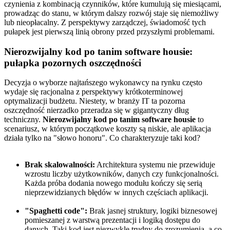
czynienia z kombinacją czynników, które kumulują się miesiącami,
prowadząc do stanu, w którym dalszy rozwój staje się niemożliwy
lub nieopłacalny. Z perspektywy zarządczej, świadomość tych
pułapek jest pierwszą linią obrony przed przyszłymi problemami.
Nierozwijalny kod po tanim software housie:
pułapka pozornych oszczędności
Decyzja o wyborze najtańszego wykonawcy na rynku często
wydaje się racjonalna z perspektywy krótkoterminowej
optymalizacji budżetu. Niestety, w branży IT ta pozorna
oszczędność nierzadko przeradza się w gigantyczny dług
techniczny.
Nierozwijalny kod po tanim software housie
to
scenariusz, w którym początkowe koszty są niskie, ale aplikacja
działa tylko na "słowo honoru". Co charakteryzuje taki kod?
Brak skalowalności:
Architektura systemu nie przewiduje
wzrostu liczby użytkowników, danych czy funkcjonalności.
Każda próba dodania nowego modułu kończy się serią
nieprzewidzianych błędów w innych częściach aplikacji.
"Spaghetti code":
Brak jasnej struktury, logiki biznesowej
pomieszanej z warstwą prezentacji i logiką dostępu do
danych. Taki kod jest niezwykle trudny do zrozumienia, a co