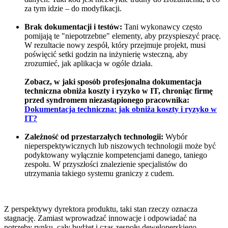
za tym idzie – do modyfikacji.
Brak dokumentacji i testów:
Tani wykonawcy często
pomijają te "niepotrzebne" elementy, aby przyspieszyć pracę.
W rezultacie nowy zespół, który przejmuje projekt, musi
poświęcić setki godzin na inżynierię wsteczną, aby
zrozumieć, jak aplikacja w ogóle działa.
Zobacz, w jaki sposób profesjonalna dokumentacja
techniczna obniża koszty i ryzyko w IT, chroniąc firmę
przed syndromem niezastąpionego pracownika:
Dokumentacja techniczna: jak obniża koszty i ryzyko w
IT?
Zależność od przestarzałych technologii:
Wybór
nieperspektywicznych lub niszowych technologii może być
podyktowany wyłącznie kompetencjami danego, taniego
zespołu. W przyszłości znalezienie specjalistów do
utrzymania takiego systemu graniczy z cudem.
Z perspektywy dyrektora produktu, taki stan rzeczy oznacza
stagnację. Zamiast wprowadzać innowacje i odpowiadać na
potrzeby rynku, cały budżet i czas zespołu deweloperskiego