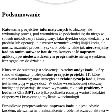
Podsumowanie
Ratowanie projektów informatycznych
to złożony, ale
wykonalny proces, pod warunkiem że podchodzi się do niego w
sposób metodyczny i strategiczny. Jako dyrektor odpowiedzialny za
produkt lub operacje, nie musisz rozumieć każdej linijki kodu, ale
musisz rozumieć proces i ryzyka. Problemy takie jak
nierozwijalny
kod po tanim software housie
czy konieczność
naprawy
aplikacji po niedoświadczonym programiście
nie są wyrokiem,
lecz sygnałem do działania.
Kluczem do sukcesu jest sekwencja: rzetelny
audyt kodu
, który
stanowi diagnozę; profesjonalne
przejęcie projektu IT
, które
zapewnia kontrolę; oraz strategiczna
refaktoryzacja kodu
, która
jest inwestycją w przyszłość. W dobie wszechobecnej sztucznej
inteligencji pojawiają się nowe wyzwania, takie jak
problemy z
kodem z ChatGPT
, co tylko podkreśla rosnącą wartość ludzkiej
ekspertyzy i krytycznego myślenia w technologii.
Prawidłowo przeprowadzona
naprawa kodu
nie jest jedynie
kosztem, ale szansą na przekształcenie problematycznego aktywa w