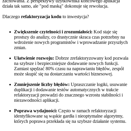
zachowania. Z perspektywy użytkownika końcowego aplikacja
działa tak samo, ale "pod maską" dokonuje się rewolucja.
Dlaczego
refaktoryzacja kodu
to inwestycja?
Zwiększenie czytelności i zrozumiałości:
Kod staje się
prostszy do analizy, co drastycznie skraca czas potrzebny na
wdrożenie nowych programistów i wprowadzanie przyszłych
zmian.
Ułatwienie rozwoju:
Dobrze zrefaktoryzowany kod pozwala
na szybsze i bezpieczniejsze dodawanie nowych funkcji.
Zamiast spędzać 80% czasu na naprawianiu błędów, zespół
może skupić się na dostarczaniu wartości biznesowej.
Zmniejszenie liczby błędów:
Upraszczanie logiki, usuwanie
duplikacji i dodawanie testów automatycznych w trakcie
refaktoryzacji prowadzi do znacznego wzrostu stabilności i
niezawodności aplikacji.
Poprawa wydajności:
Często w ramach refaktoryzacji
identyfikowane są wąskie gardła i nieoptymalne algorytmy,
których poprawa przekłada się na szybsze działanie systemu.