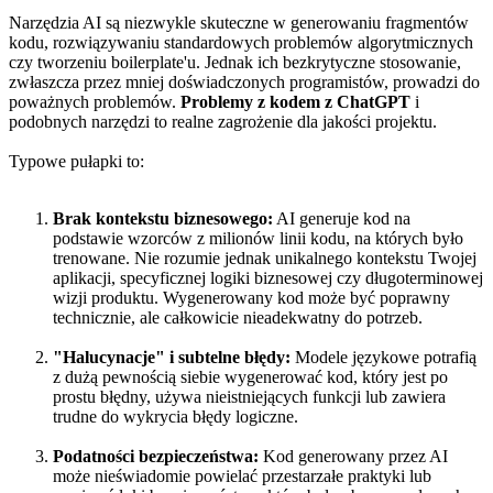
Narzędzia AI są niezwykle skuteczne w generowaniu fragmentów
kodu, rozwiązywaniu standardowych problemów algorytmicznych
czy tworzeniu boilerplate'u. Jednak ich bezkrytyczne stosowanie,
zwłaszcza przez mniej doświadczonych programistów, prowadzi do
poważnych problemów.
Problemy z kodem z ChatGPT
i
podobnych narzędzi to realne zagrożenie dla jakości projektu.
Typowe pułapki to:
Brak kontekstu biznesowego:
AI generuje kod na
podstawie wzorców z milionów linii kodu, na których było
trenowane. Nie rozumie jednak unikalnego kontekstu Twojej
aplikacji, specyficznej logiki biznesowej czy długoterminowej
wizji produktu. Wygenerowany kod może być poprawny
technicznie, ale całkowicie nieadekwatny do potrzeb.
"Halucynacje" i subtelne błędy:
Modele językowe potrafią
z dużą pewnością siebie wygenerować kod, który jest po
prostu błędny, używa nieistniejących funkcji lub zawiera
trudne do wykrycia błędy logiczne.
Podatności bezpieczeństwa:
Kod generowany przez AI
może nieświadomie powielać przestarzałe praktyki lub