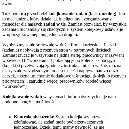
awarii.
Tu z pomocą przychodzi
kolejkowanie zadań (task queuing)
. Jest
to mechanizm, który działa jak inteligentny i zorganizowany
menedżer dla naszych
zadań w tle
. Zamiast pozwalać, by wszystkie
zadania uruchamiały się chaotycznie, system kolejkowy ustawia je
w uporządkowanej linii, jedno za drugim.
Wyobraźmy sobie sortownię w dużej firmie kurierskiej. Paczki
(zadania) napływają z różnych stron w ogromnych ilościach.
Zamiast rzucać je wszystkie na jedną stertę, pracownicy (nazywani
w świecie IT "workerami") pobierają je po kolei z taśmociągu
(kolejki) i przetwarzają zgodnie z instrukcjami. Co ważne, można
elastycznie zarządzać tym procesem. Jeśli napływa bardzo dużo
paczek, można uruchomić dodatkowe taśmociągi (kolejki o różnych
priorytetach) i zatrudnić więcej pracowników (dodać więcej
"workerów").
Kolejkowanie zadań
w systemach informatycznych daje nam
podobne, potężne możliwości:
Kontrola obciążenia:
System kolejkowy pozwala
zdefiniować, ile zadań może być przetwarzanych
jednocześnie. Dzięki temu mamy pewność, że nie