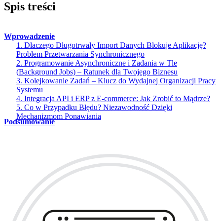
Spis treści
Wprowadzenie
1. Dlaczego Długotrwały Import Danych Blokuje Aplikację?
Problem Przetwarzania Synchronicznego
2. Programowanie Asynchroniczne i Zadania w Tle
(Background Jobs) – Ratunek dla Twojego Biznesu
3. Kolejkowanie Zadań – Klucz do Wydajnej Organizacji Pracy
Systemu
4. Integracja API i ERP z E-commerce: Jak Zrobić to Mądrze?
5. Co w Przypadku Błędu? Niezawodność Dzięki
Mechanizmom Ponawiania
Podsumowanie