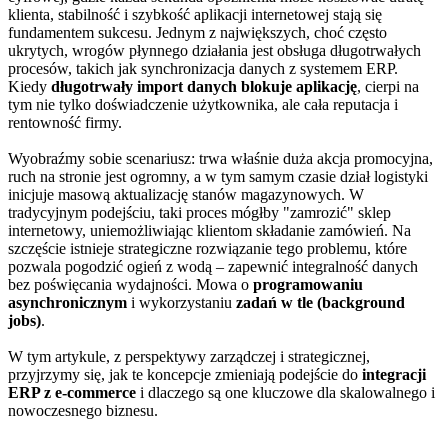
klienta, stabilność i szybkość aplikacji internetowej stają się
fundamentem sukcesu. Jednym z największych, choć często
ukrytych, wrogów płynnego działania jest obsługa długotrwałych
procesów, takich jak synchronizacja danych z systemem ERP.
Kiedy
długotrwały import danych blokuje aplikację
, cierpi na
tym nie tylko doświadczenie użytkownika, ale cała reputacja i
rentowność firmy.
Wyobraźmy sobie scenariusz: trwa właśnie duża akcja promocyjna,
ruch na stronie jest ogromny, a w tym samym czasie dział logistyki
inicjuje masową aktualizację stanów magazynowych. W
tradycyjnym podejściu, taki proces mógłby "zamrozić" sklep
internetowy, uniemożliwiając klientom składanie zamówień. Na
szczęście istnieje strategiczne rozwiązanie tego problemu, które
pozwala pogodzić ogień z wodą – zapewnić integralność danych
bez poświęcania wydajności. Mowa o
programowaniu
asynchronicznym
i wykorzystaniu
zadań w tle (background
jobs)
.
W tym artykule, z perspektywy zarządczej i strategicznej,
przyjrzymy się, jak te koncepcje zmieniają podejście do
integracji
ERP z e-commerce
i dlaczego są one kluczowe dla skalowalnego i
nowoczesnego biznesu.