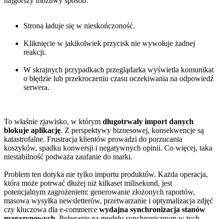
najgorszy możliwy sposób:
Strona ładuje się w nieskończoność.
Kliknięcie w jakikolwiek przycisk nie wywołuje żadnej
reakcji.
W skrajnych przypadkach przeglądarka wyświetla komunikat
o błędzie lub przekroczeniu czasu oczekiwania na odpowiedź
serwera.
To właśnie zjawisko, w którym
długotrwały import danych
blokuje aplikację
. Z perspektywy biznesowej, konsekwencje są
katastrofalne. Frustracja klientów prowadzi do porzucania
koszyków, spadku konwersji i negatywnych opinii. Co więcej, taka
niestabilność podważa zaufanie do marki.
Problem ten dotyka nie tylko importu produktów. Każda operacja,
która może potrwać dłużej niż kilkaset milisekund, jest
potencjalnym zagrożeniem: generowanie złożonych raportów,
masowa wysyłka newsletterów, przetwarzanie i optymalizacja zdjęć
czy kluczowa dla e-commerce
wydajna synchronizacja stanów
magazynowych
. Poleganie na modelu synchronicznym w tych