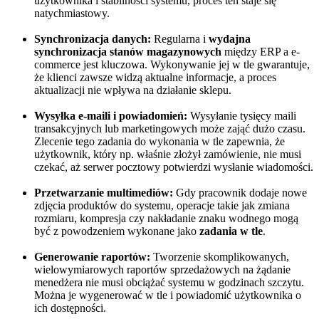
użytkownika i stabilności systemu, proces ten staje się
natychmiastowy.
Synchronizacja danych:
Regularna i
wydajna
synchronizacja stanów magazynowych
między ERP a e-
commerce jest kluczowa. Wykonywanie jej w tle gwarantuje,
że klienci zawsze widzą aktualne informacje, a proces
aktualizacji nie wpływa na działanie sklepu.
Wysyłka e-maili i powiadomień:
Wysyłanie tysięcy maili
transakcyjnych lub marketingowych może zająć dużo czasu.
Zlecenie tego zadania do wykonania w tle zapewnia, że
użytkownik, który np. właśnie złożył zamówienie, nie musi
czekać, aż serwer pocztowy potwierdzi wysłanie wiadomości.
Przetwarzanie multimediów:
Gdy pracownik dodaje nowe
zdjęcia produktów do systemu, operacje takie jak zmiana
rozmiaru, kompresja czy nakładanie znaku wodnego mogą
być z powodzeniem wykonane jako
zadania w tle
.
Generowanie raportów:
Tworzenie skomplikowanych,
wielowymiarowych raportów sprzedażowych na żądanie
menedżera nie musi obciążać systemu w godzinach szczytu.
Można je wygenerować w tle i powiadomić użytkownika o
ich dostępności.