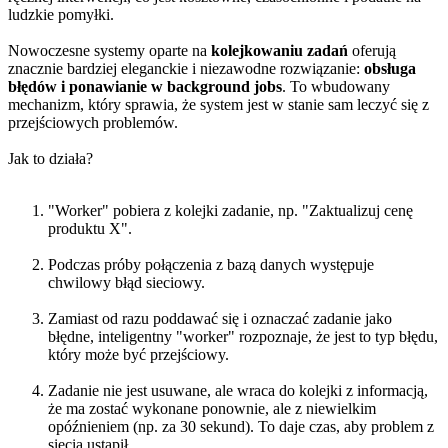
ludzkie pomyłki.
Nowoczesne systemy oparte na
kolejkowaniu zadań
oferują
znacznie bardziej eleganckie i niezawodne rozwiązanie:
obsługa
błędów i ponawianie w background jobs
. To wbudowany
mechanizm, który sprawia, że system jest w stanie sam leczyć się z
przejściowych problemów.
Jak to działa?
"Worker" pobiera z kolejki zadanie, np. "Zaktualizuj cenę
produktu X".
Podczas próby połączenia z bazą danych występuje
chwilowy błąd sieciowy.
Zamiast od razu poddawać się i oznaczać zadanie jako
błędne, inteligentny "worker" rozpoznaje, że jest to typ błędu,
który może być przejściowy.
Zadanie nie jest usuwane, ale wraca do kolejki z informacją,
że ma zostać wykonane ponownie, ale z niewielkim
opóźnieniem (np. za 30 sekund). To daje czas, aby problem z
siecią ustąpił.