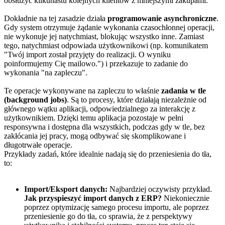
obsłużyć kilkunastu kolejnych klientów z mniejszymi zakupami.
Dokładnie na tej zasadzie działa
programowanie asynchroniczne
.
Gdy system otrzymuje żądanie wykonania czasochłonnej operacji,
nie wykonuje jej natychmiast, blokując wszystko inne. Zamiast
tego, natychmiast odpowiada użytkownikowi (np. komunikatem
"Twój import został przyjęty do realizacji. O wyniku
poinformujemy Cię mailowo.") i przekazuje to zadanie do
wykonania "na zapleczu".
Te operacje wykonywane na zapleczu to właśnie
zadania w tle
(background jobs)
. Są to procesy, które działają niezależnie od
głównego wątku aplikacji, odpowiedzialnego za interakcję z
użytkownikiem. Dzięki temu aplikacja pozostaje w pełni
responsywna i dostępna dla wszystkich, podczas gdy w tle, bez
zakłócania jej pracy, mogą odbywać się skomplikowane i
długotrwałe operacje.
Przykłady zadań, które idealnie nadają się do przeniesienia do tła,
to:
Import/Eksport danych:
Najbardziej oczywisty przykład.
Jak przyspieszyć import danych z ERP?
Niekoniecznie
poprzez optymizację samego procesu importu, ale poprzez
przeniesienie go do tła, co sprawia, że z perspektywy