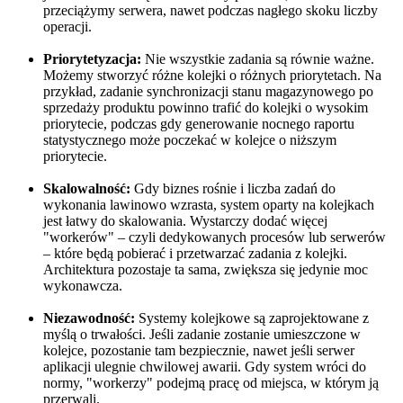
przeciążymy serwera, nawet podczas nagłego skoku liczby
operacji.
Priorytetyzacja:
Nie wszystkie zadania są równie ważne.
Możemy stworzyć różne kolejki o różnych priorytetach. Na
przykład, zadanie synchronizacji stanu magazynowego po
sprzedaży produktu powinno trafić do kolejki o wysokim
priorytecie, podczas gdy generowanie nocnego raportu
statystycznego może poczekać w kolejce o niższym
priorytecie.
Skalowalność:
Gdy biznes rośnie i liczba zadań do
wykonania lawinowo wzrasta, system oparty na kolejkach
jest łatwy do skalowania. Wystarczy dodać więcej
"workerów" – czyli dedykowanych procesów lub serwerów
– które będą pobierać i przetwarzać zadania z kolejki.
Architektura pozostaje ta sama, zwiększa się jedynie moc
wykonawcza.
Niezawodność:
Systemy kolejkowe są zaprojektowane z
myślą o trwałości. Jeśli zadanie zostanie umieszczone w
kolejce, pozostanie tam bezpiecznie, nawet jeśli serwer
aplikacji ulegnie chwilowej awarii. Gdy system wróci do
normy, "workerzy" podejmą pracę od miejsca, w którym ją
przerwali.