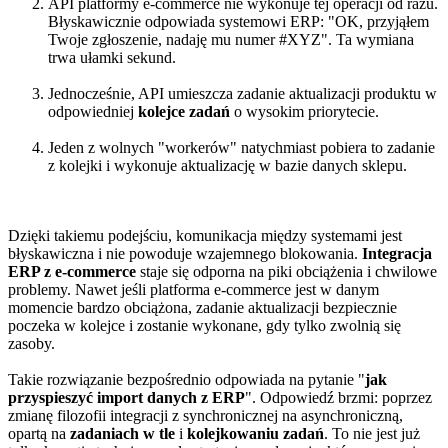
API platformy e-commerce nie wykonuje tej operacji od razu.
Błyskawicznie odpowiada systemowi ERP: "OK, przyjąłem
Twoje zgłoszenie, nadaję mu numer #XYZ". Ta wymiana
trwa ułamki sekund.
Jednocześnie, API umieszcza zadanie aktualizacji produktu w
odpowiedniej
kolejce zadań
o wysokim priorytecie.
Jeden z wolnych "workerów" natychmiast pobiera to zadanie
z kolejki i wykonuje aktualizację w bazie danych sklepu.
Dzięki takiemu podejściu, komunikacja między systemami jest
błyskawiczna i nie powoduje wzajemnego blokowania.
Integracja
ERP z e-commerce
staje się odporna na piki obciążenia i chwilowe
problemy. Nawet jeśli platforma e-commerce jest w danym
momencie bardzo obciążona, zadanie aktualizacji bezpiecznie
poczeka w kolejce i zostanie wykonane, gdy tylko zwolnią się
zasoby.
Takie rozwiązanie bezpośrednio odpowiada na pytanie "
jak
przyspieszyć import danych z ERP
". Odpowiedź brzmi: poprzez
zmianę filozofii integracji z synchronicznej na asynchroniczną,
opartą na
zadaniach w tle
i
kolejkowaniu zadań
. To nie jest już