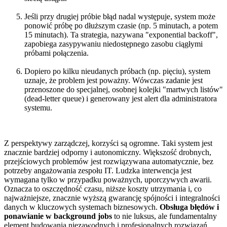
Jeśli przy drugiej próbie błąd nadal występuje, system może
ponowić próbę po dłuższym czasie (np. 5 minutach, a potem
15 minutach). Ta strategia, nazywana "exponential backoff",
zapobiega zasypywaniu niedostępnego zasobu ciągłymi
próbami połączenia.
Dopiero po kilku nieudanych próbach (np. pięciu), system
uznaje, że problem jest poważny. Wówczas zadanie jest
przenoszone do specjalnej, osobnej kolejki "martwych listów"
(dead-letter queue) i generowany jest alert dla administratora
systemu.
Z perspektywy zarządczej, korzyści są ogromne. Taki system jest
znacznie bardziej odporny i autonomiczny. Większość drobnych,
przejściowych problemów jest rozwiązywana automatycznie, bez
potrzeby angażowania zespołu IT. Ludzka interwencja jest
wymagana tylko w przypadku poważnych, uporczywych awarii.
Oznacza to oszczędność czasu, niższe koszty utrzymania i, co
najważniejsze, znacznie wyższą gwarancję spójności i integralności
danych w kluczowych systemach biznesowych.
Obsługa błędów i
ponawianie w background jobs
to nie luksus, ale fundamentalny
element budowania niezawodnych i profesjonalnych rozwiązań