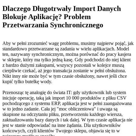
Dlaczego Długotrwały Import Danych
Blokuje Aplikację? Problem
Przetwarzania Synchronicznego
Aby w pełni zrozumieć wagę problemu, musimy najpierw pojąć, jak
standardowo przetwarzane są zadania w wielu aplikacjach. Model
ten, nazywany synchronicznym, można porównać do pracy kasjera
w sklepie, który ma tylko jedną kasę. Gdy podchodzi do niej klient
z bardzo dużymi zakupami, wszyscy pozostali w kolejce muszą
cierpliwie czekać, aż jego transakcja zostanie w pełni obsłużona.
Nikt inny nie może być w tym czasie obsłużony, nawet jeśli chce
kupić tylko butelkę wody.
Przenosząc tę analogię do świata IT: gdy użytkownik lub system
inicjuje operację, taką jak import 10 000 produktów z pliku CSV
pochodzącego z systemu ERP, aplikacja jest w pełni zaangażowana
w to jedno zadanie. Cała jej "moc obliczeniowa" i uwaga są
skupione na odczytaniu pliku, przetworzeniu każdego wiersza,
zaktualizowaniu bazy danych i tak dalej. W tym czasie aplikacja nie
jest w stanie odpowiadać na inne żądania. Dla użytkowników
końcowych, czyli klientów Twojego sklepu, objawia się to w