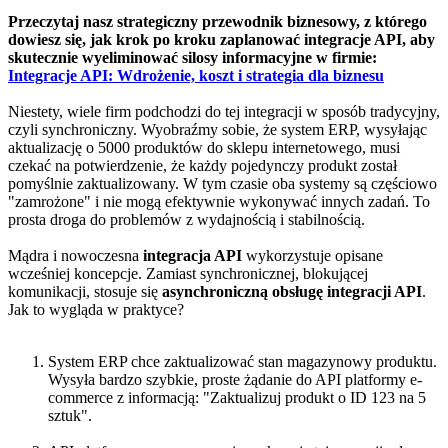
Przeczytaj nasz strategiczny przewodnik biznesowy, z którego
dowiesz się, jak krok po kroku zaplanować integracje API, aby
skutecznie wyeliminować silosy informacyjne w firmie:
Integracje API: Wdrożenie, koszt i strategia dla biznesu
Niestety, wiele firm podchodzi do tej integracji w sposób tradycyjny,
czyli synchroniczny. Wyobraźmy sobie, że system ERP, wysyłając
aktualizację o 5000 produktów do sklepu internetowego, musi
czekać na potwierdzenie, że każdy pojedynczy produkt został
pomyślnie zaktualizowany. W tym czasie oba systemy są częściowo
"zamrożone" i nie mogą efektywnie wykonywać innych zadań. To
prosta droga do problemów z wydajnością i stabilnością.
Mądra i nowoczesna
integracja API
wykorzystuje opisane
wcześniej koncepcje. Zamiast synchronicznej, blokującej
komunikacji, stosuje się
asynchroniczną obsługę integracji API
.
Jak to wygląda w praktyce?
System ERP chce zaktualizować stan magazynowy produktu.
Wysyła bardzo szybkie, proste żądanie do API platformy e-
commerce z informacją: "Zaktualizuj produkt o ID 123 na 5
sztuk".