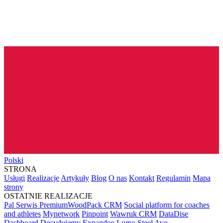
Polski
STRONA
Usługi
Realizacje
Artykuły
Blog
O nas
Kontakt
Regulamin
Mapa
strony
OSTATNIE REALIZACJE
Pal Serwis PremiumWoodPack CRM
Social platform for coaches
and athletes
Mynetwork
Pinpoint
Wawruk CRM
DataDise
Dashboard
Decydujemy
Expandeo
Lumo Steel
Avo