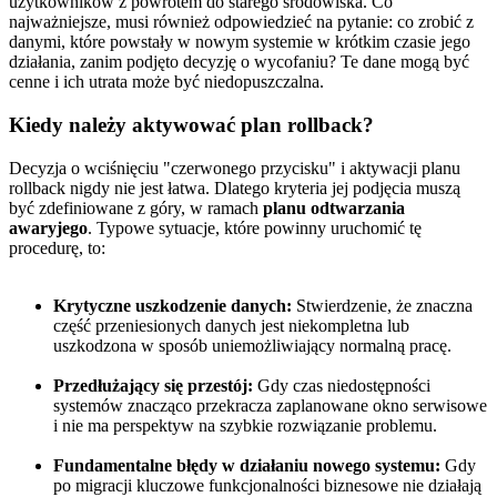
użytkowników z powrotem do starego środowiska. Co
najważniejsze, musi również odpowiedzieć na pytanie: co zrobić z
danymi, które powstały w nowym systemie w krótkim czasie jego
działania, zanim podjęto decyzję o wycofaniu? Te dane mogą być
cenne i ich utrata może być niedopuszczalna.
Kiedy należy aktywować plan rollback?
Decyzja o wciśnięciu "czerwonego przycisku" i aktywacji planu
rollback nigdy nie jest łatwa. Dlatego kryteria jej podjęcia muszą
być zdefiniowane z góry, w ramach
planu odtwarzania
awaryjego
. Typowe sytuacje, które powinny uruchomić tę
procedurę, to:
Krytyczne uszkodzenie danych:
Stwierdzenie, że znaczna
część przeniesionych danych jest niekompletna lub
uszkodzona w sposób uniemożliwiający normalną pracę.
Przedłużający się przestój:
Gdy czas niedostępności
systemów znacząco przekracza zaplanowane okno serwisowe
i nie ma perspektyw na szybkie rozwiązanie problemu.
Fundamentalne błędy w działaniu nowego systemu:
Gdy
po migracji kluczowe funkcjonalności biznesowe nie działają