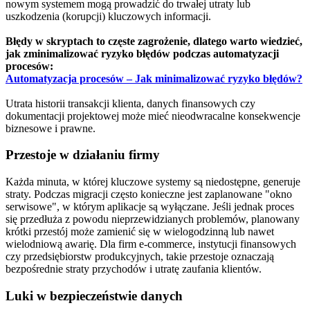
nowym systemem mogą prowadzić do trwałej utraty lub
uszkodzenia (korupcji) kluczowych informacji.
Błędy w skryptach to częste zagrożenie, dlatego warto wiedzieć,
jak zminimalizować ryzyko błędów podczas automatyzacji
procesów:
Automatyzacja procesów – Jak minimalizować ryzyko błędów?
Utrata historii transakcji klienta, danych finansowych czy
dokumentacji projektowej może mieć nieodwracalne konsekwencje
biznesowe i prawne.
Przestoje w działaniu firmy
Każda minuta, w której kluczowe systemy są niedostępne, generuje
straty. Podczas migracji często konieczne jest zaplanowane "okno
serwisowe", w którym aplikacje są wyłączane. Jeśli jednak proces
się przedłuża z powodu nieprzewidzianych problemów, planowany
krótki przestój może zamienić się w wielogodzinną lub nawet
wielodniową awarię. Dla firm e-commerce, instytucji finansowych
czy przedsiębiorstw produkcyjnych, takie przestoje oznaczają
bezpośrednie straty przychodów i utratę zaufania klientów.
Luki w bezpieczeństwie danych