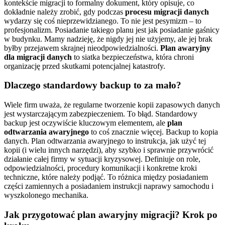
kontekście migracji to formalny dokument, który opisuje, co
dokładnie należy zrobić, gdy podczas
procesu migracji danych
wydarzy się coś nieprzewidzianego. To nie jest pesymizm – to
profesjonalizm. Posiadanie takiego planu jest jak posiadanie gaśnicy
w budynku. Mamy nadzieję, że nigdy jej nie użyjemy, ale jej brak
byłby przejawem skrajnej nieodpowiedzialności.
Plan awaryjny
dla migracji danych
to siatka bezpieczeństwa, która chroni
organizację przed skutkami potencjalnej katastrofy.
Dlaczego standardowy backup to za mało?
Wiele firm uważa, że regularne tworzenie kopii zapasowych danych
jest wystarczającym zabezpieczeniem. To błąd. Standardowy
backup jest oczywiście kluczowym elementem, ale
plan
odtwarzania awaryjnego
to coś znacznie więcej. Backup to kopia
danych. Plan odtwarzania awaryjnego to instrukcja, jak użyć tej
kopii (i wielu innych narzędzi), aby szybko i sprawnie przywrócić
działanie całej firmy w sytuacji kryzysowej. Definiuje on role,
odpowiedzialności, procedury komunikacji i konkretne kroki
techniczne, które należy podjąć. To różnica między posiadaniem
części zamiennych a posiadaniem instrukcji naprawy samochodu i
wyszkolonego mechanika.
Jak przygotować plan awaryjny migracji? Krok po