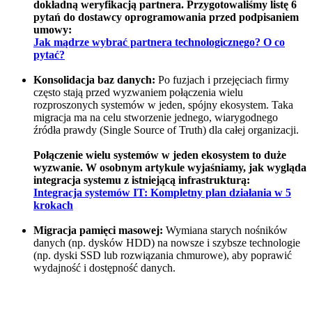
dokładną weryfikacją partnera. Przygotowaliśmy listę 6
pytań do dostawcy oprogramowania przed podpisaniem
umowy:
Jak mądrze wybrać partnera technologicznego? O co
pytać?
Konsolidacja baz danych:
Po fuzjach i przejęciach firmy
często stają przed wyzwaniem połączenia wielu
rozproszonych systemów w jeden, spójny ekosystem. Taka
migracja ma na celu stworzenie jednego, wiarygodnego
źródła prawdy (Single Source of Truth) dla całej organizacji.
Połączenie wielu systemów w jeden ekosystem to duże
wyzwanie. W osobnym artykule wyjaśniamy, jak wygląda
integracja systemu z istniejącą infrastrukturą:
Integracja systemów IT: Kompletny plan działania w 5
krokach
Migracja pamięci masowej:
Wymiana starych nośników
danych (np. dysków HDD) na nowsze i szybsze technologie
(np. dyski SSD lub rozwiązania chmurowe), aby poprawić
wydajność i dostępność danych.