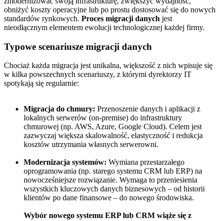
zmodernizować swoją infrastrukturę, zwiększyć wydajność,
obniżyć koszty operacyjne lub po prostu dostosować się do nowych
standardów rynkowych.
Proces migracji danych
jest
nieodłącznym elementem ewolucji technologicznej każdej firmy.
Typowe scenariusze migracji danych
Chociaż każda migracja jest unikalna, większość z nich wpisuje się
w kilka powszechnych scenariuszy, z którymi dyrektorzy IT
spotykają się regularnie:
Migracja do chmury:
Przenoszenie danych i aplikacji z
lokalnych serwerów (on-premise) do infrastruktury
chmurowej (np. AWS, Azure, Google Cloud). Celem jest
zazwyczaj większa skalowalność, elastyczność i redukcja
kosztów utrzymania własnych serwerowni.
Modernizacja systemów:
Wymiana przestarzałego
oprogramowania (np. starego systemu CRM lub ERP) na
nowocześniejsze rozwiązanie. Wymaga to przeniesienia
wszystkich kluczowych danych biznesowych – od historii
klientów po dane finansowe – do nowego środowiska.
Wybór nowego systemu ERP lub CRM wiąże się z