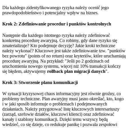
Dla każdego zidentyfikowanego ryzyka należy ocenić jego
prawdopodobieństwo i potencjalny wpływ na biznes.
Krok 2: Zdefiniowanie procedur i punktów kontrolnych
Następnie dla każdego istotnego ryzyka należy zdefiniować
konkretną procedurę awaryjną. Co robimy, gdy dane ryzyko się
zmaterializuje? Kto podejmuje decyzję? Jakie kroki techniczne
należy wykonać? Kluczowe jest także zdefiniowanie tzw. "punktów
bez powrotu" (points of no return) oraz kryteriów, które uruchamiają
procedurę awaryjną. Na przykład: "Jeśli po 2 godzinach od
uruchomienia nowego systemu, więcej niż 10% transakcji kończy
się błędem, aktywujemy
rollback plan migracji danych
".
Krok 3: Stworzenie planu komunikacji
W sytuacji kryzysowej chaos informacyjny jest równie groźny, co
problemy techniczne. Plan awaryjny musi jasno określać, kto, kogo
i w jaki sposób informuje o problemach i podejmowanych
działaniach. Należy przygotować listę kluczowych interesariuszy
(zarząd, szefowie działów, kluczowi klienci) oraz zdefiniować
kanały i szablony komunikacji. Dzięki temu wszyscy będą
wiedzieć, co się dzieje, co redukuje panikę i pozwala zespołowi