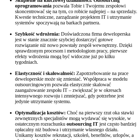
Skupienie na kluczowej działalności:
Outsourcing
oprogramowania
pozwala Tobie i Twojemu zespołowi
skoncentrować się na tym, co robicie najlepiej – na sprzedaży.
Kwestie techniczne, zarządzanie projektem IT i utrzymanie
systemów spoczywają na barkach partnera.
Szybkość wdrożenia:
Doświadczona firma deweloperska
jest w stanie znacznie szybciej dostarczyć gotowe
rozwiązanie niż nowo powstały zespół wewnętrzny. Dzięki
sprawdzonym procesom i metodologiom pracy, pierwsze
efekty wdrożenia mogą być widoczne już po kilku
tygodniach.
Elastyczność i skalowalność:
Zapotrzebowanie na prace
deweloperskie może się zmieniać. Współpraca w modelu
outsourcingowym pozwala elastycznie skalować
zaangażowanie zespołu IT – zwiększać je w okresach
intensywnego rozwoju i zmniejszać, gdy potrzebne jest
jedynie utrzymanie systemu.
Optymalizacja kosztów:
Choć na pierwszy rzut oka stawki
zewnętrznych specjalistów mogą wydawać się wysokie, w
ostatecznym rozrachunku
outsourcing IT
jest często bardziej
opłacalny niż budowa i utrzymanie własnego działu.
Unikamy kosztów rekrutacji, szkoleń, benefitów, urlopów, a