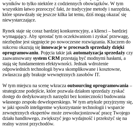
wyników to tylko niektóre z codziennych obowiązków. W tym
wszystkim łatwo przeoczyć fakt, że tradycyjne metody i narzędzia,
które sprawdzały się jeszcze kilka lat temu, dziś mogą okazać się
niewystarczające.
Rynek staje się coraz bardziej konkurencyjny, a klienci – bardziej
wymagający. Aby sprostać tym oczekiwaniom i zyskać przewagę,
niezbędne jest sięgnięcie po nowoczesne rozwiązania. Kluczem do
sukcesu okazują się
innowacje w procesach sprzedaży dzięki
oprogramowaniu
. Pojęcia takie jak
automatyzacja sprzedaży
czy
zaawansowany
system CRM
przestają być modnymi hasłami, a
stają się fundamentem efektywności. Jednak wdrożenie
odpowiednich technologii bywa skomplikowane i kosztowne,
zwłaszcza gdy brakuje wewnętrznych zasobów IT.
W tym miejscu na scenę wkracza
outsourcing oprogramowania
–
strategiczne podejście, które pozwala działom sprzedaży zyskać
dostęp do dedykowanych narzędzi bez konieczności budowania
własnego zespołu deweloperskiego. W tym artykule przyjrzymy się,
w jaki sposób inteligentne wykorzystanie technologii i wsparcie
zewnętrznych ekspertów może zrewolucjonizować pracę Twojego
działu handlowego, zwiększyć jego wydajność i przełożyć się na
realny wzrost przychodów.