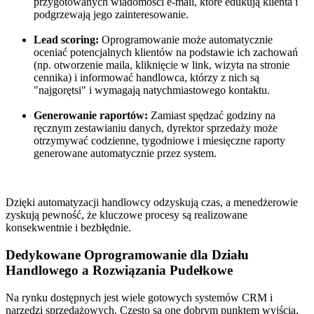
przygotowanych wiadomości e-mail, które edukują klienta i
podgrzewają jego zainteresowanie.
Lead scoring:
Oprogramowanie może automatycznie
oceniać potencjalnych klientów na podstawie ich zachowań
(np. otworzenie maila, kliknięcie w link, wizyta na stronie
cennika) i informować handlowca, którzy z nich są
"najgorętsi" i wymagają natychmiastowego kontaktu.
Generowanie raportów:
Zamiast spędzać godziny na
ręcznym zestawianiu danych, dyrektor sprzedaży może
otrzymywać codzienne, tygodniowe i miesięczne raporty
generowane automatycznie przez system.
Dzięki automatyzacji handlowcy odzyskują czas, a menedżerowie
zyskują pewność, że kluczowe procesy są realizowane
konsekwentnie i bezbłędnie.
Dedykowane Oprogramowanie dla Działu
Handlowego a Rozwiązania Pudełkowe
Na rynku dostępnych jest wiele gotowych systemów CRM i
narzędzi sprzedażowych. Często są one dobrym punktem wyjścia,