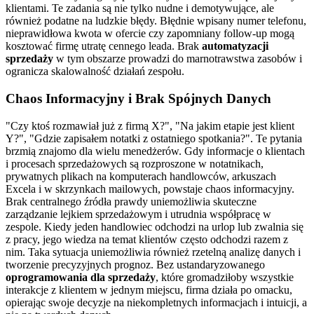
klientami. Te zadania są nie tylko nudne i demotywujące, ale
również podatne na ludzkie błędy. Błędnie wpisany numer telefonu,
nieprawidłowa kwota w ofercie czy zapomniany follow-up mogą
kosztować firmę utratę cennego leada. Brak
automatyzacji
sprzedaży
w tym obszarze prowadzi do marnotrawstwa zasobów i
ogranicza skalowalność działań zespołu.
Chaos Informacyjny i Brak Spójnych Danych
"Czy ktoś rozmawiał już z firmą X?", "Na jakim etapie jest klient
Y?", "Gdzie zapisałem notatki z ostatniego spotkania?". Te pytania
brzmią znajomo dla wielu menedżerów. Gdy informacje o klientach
i procesach sprzedażowych są rozproszone w notatnikach,
prywatnych plikach na komputerach handlowców, arkuszach
Excela i w skrzynkach mailowych, powstaje chaos informacyjny.
Brak centralnego źródła prawdy uniemożliwia skuteczne
zarządzanie lejkiem sprzedażowym i utrudnia współpracę w
zespole. Kiedy jeden handlowiec odchodzi na urlop lub zwalnia się
z pracy, jego wiedza na temat klientów często odchodzi razem z
nim. Taka sytuacja uniemożliwia również rzetelną analizę danych i
tworzenie precyzyjnych prognoz. Bez ustandaryzowanego
oprogramowania dla sprzedaży
, które gromadziłoby wszystkie
interakcje z klientem w jednym miejscu, firma działa po omacku,
opierając swoje decyzje na niekompletnych informacjach i intuicji, a