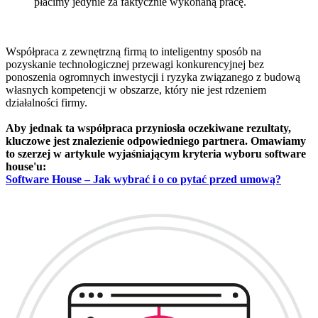
płacimy jedynie za faktycznie wykonaną pracę.
Współpraca z zewnętrzną firmą to inteligentny sposób na
pozyskanie technologicznej przewagi konkurencyjnej bez
ponoszenia ogromnych inwestycji i ryzyka związanego z budową
własnych kompetencji w obszarze, który nie jest rdzeniem
działalności firmy.
Aby jednak ta współpraca przyniosła oczekiwane rezultaty,
kluczowe jest znalezienie odpowiedniego partnera. Omawiamy
to szerzej w artykule wyjaśniającym kryteria wyboru software
house'u:
Software House – Jak wybrać i o co pytać przed umową?