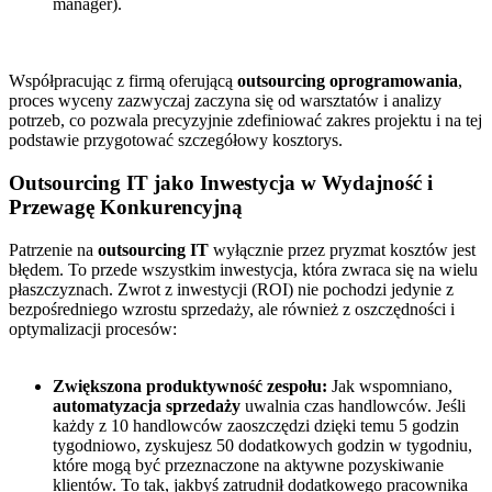
manager).
Współpracując z firmą oferującą
outsourcing oprogramowania
,
proces wyceny zazwyczaj zaczyna się od warsztatów i analizy
potrzeb, co pozwala precyzyjnie zdefiniować zakres projektu i na tej
podstawie przygotować szczegółowy kosztorys.
Outsourcing IT jako Inwestycja w Wydajność i
Przewagę Konkurencyjną
Patrzenie na
outsourcing IT
wyłącznie przez pryzmat kosztów jest
błędem. To przede wszystkim inwestycja, która zwraca się na wielu
płaszczyznach. Zwrot z inwestycji (ROI) nie pochodzi jedynie z
bezpośredniego wzrostu sprzedaży, ale również z oszczędności i
optymalizacji procesów:
Zwiększona produktywność zespołu:
Jak wspomniano,
automatyzacja sprzedaży
uwalnia czas handlowców. Jeśli
każdy z 10 handlowców zaoszczędzi dzięki temu 5 godzin
tygodniowo, zyskujesz 50 dodatkowych godzin w tygodniu,
które mogą być przeznaczone na aktywne pozyskiwanie
klientów. To tak, jakbyś zatrudnił dodatkowego pracownika