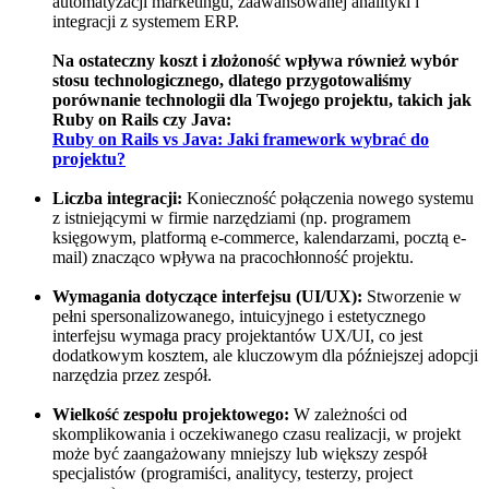
automatyzacji marketingu, zaawansowanej analityki i
integracji z systemem ERP.
Na ostateczny koszt i złożoność wpływa również wybór
stosu technologicznego, dlatego przygotowaliśmy
porównanie technologii dla Twojego projektu, takich jak
Ruby on Rails czy Java:
Ruby on Rails vs Java: Jaki framework wybrać do
projektu?
Liczba integracji:
Konieczność połączenia nowego systemu
z istniejącymi w firmie narzędziami (np. programem
księgowym, platformą e-commerce, kalendarzami, pocztą e-
mail) znacząco wpływa na pracochłonność projektu.
Wymagania dotyczące interfejsu (UI/UX):
Stworzenie w
pełni spersonalizowanego, intuicyjnego i estetycznego
interfejsu wymaga pracy projektantów UX/UI, co jest
dodatkowym kosztem, ale kluczowym dla późniejszej adopcji
narzędzia przez zespół.
Wielkość zespołu projektowego:
W zależności od
skomplikowania i oczekiwanego czasu realizacji, w projekt
może być zaangażowany mniejszy lub większy zespół
specjalistów (programiści, analitycy, testerzy, project