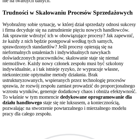
nie na twardych danych.
Trudności w Skalowaniu Procesów Sprzedażowych
Wyobraźmy sobie sytuację, w której dział sprzedaży odnosi sukcesy
i firma decyduje się na zatrudnienie pięciu nowych handlowców.
Jak sprawnie wdrożyć ich w obowiązujące procesy? Jak zapewnić,
że każdy z nich będzie postępował według tych samych,
sprawdzonych standardów? Jeśli procesy opierają się na
nieformalnych ustaleniach i indywidualnych nawykach
doświadczonych pracowników, skalowanie staje się niemal
niemożliwe. Każdy nowy członek zespołu musi być szkolony
indywidualnie, a i tak istnieje ryzyko, że wypracuje własne,
niekoniecznie optymalne metody działania. Brak
ustrukturyzowanych, wspieranych przez technologię procesów
sprawia, że rozwój zespołu zamiast prowadzić do proporcjonalnego
wzrostu wyników, generuje dodatkowy chaos i obniża efektywność.
To właśnie w tym momencie
dedykowane oprogramowanie dla
działu handlowego
staje się nie luksusem, a koniecznością,
pozwalając na stworzenie powtarzalnego i mierzalnego modelu
pracy dla całego zespołu.