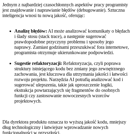
Jednym z najbardziej czasochłonnych aspektów pracy programisty
jest znajdowanie i naprawianie błędów (debugowanie). Sztuczna
inteligencja wnosi tu nową jakość, oferując:
Analizę błędów:
AI może analizować komunikaty o błędach
i ślady stosu (stack trace), a następnie sugerować
prawdopodobne przyczyny problemu i sposoby jego
naprawy. Zamiast godzinami przeszukiwać fora internetowe,
programista otrzymuje ukierunkowane podpowiedzi.
Sugestie refaktoryzacji:
Refaktoryzacja, czyli poprawa
struktury istniejącego kodu bez zmiany jego zewnętrznego
zachowania, jest kluczowa dla utrzymania jakości i łatwości
rozwoju projektu. Narzędzia AI potrafią analizować kod i
sugerować ulepszenia, takie jak uproszczenie logiki,
ekstrakcja powtarzających się fragmentów do osobnych
funkcji czy zastosowanie nowoczesnych wzorców
projektowych.
Dla dyrektora produktu oznacza to wyższą jakość kodu, mniejszy
dług technologiczny i łatwiejsze wprowadzanie nowych
funkcjonalności w przyszłości.