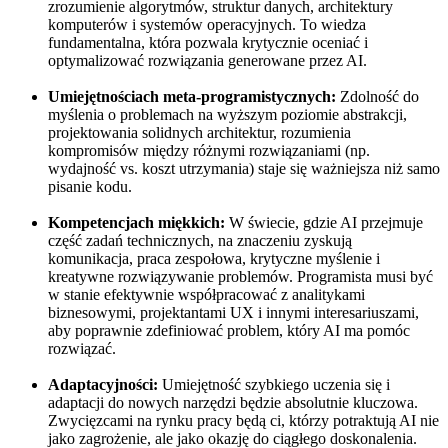
zrozumienie algorytmów, struktur danych, architektury
komputerów i systemów operacyjnych. To wiedza
fundamentalna, która pozwala krytycznie oceniać i
optymalizować rozwiązania generowane przez AI.
Umiejętnościach meta-programistycznych:
Zdolność do
myślenia o problemach na wyższym poziomie abstrakcji,
projektowania solidnych architektur, rozumienia
kompromisów między różnymi rozwiązaniami (np.
wydajność vs. koszt utrzymania) staje się ważniejsza niż samo
pisanie kodu.
Kompetencjach miękkich:
W świecie, gdzie AI przejmuje
część zadań technicznych, na znaczeniu zyskują
komunikacja, praca zespołowa, krytyczne myślenie i
kreatywne rozwiązywanie problemów. Programista musi być
w stanie efektywnie współpracować z analitykami
biznesowymi, projektantami UX i innymi interesariuszami,
aby poprawnie zdefiniować problem, który AI ma pomóc
rozwiązać.
Adaptacyjności:
Umiejętność szybkiego uczenia się i
adaptacji do nowych narzędzi będzie absolutnie kluczowa.
Zwycięzcami na rynku pracy będą ci, którzy potraktują AI nie
jako zagrożenie, ale jako okazję do ciągłego doskonalenia.