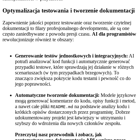
Optymalizacja testowania i tworzenie dokumentacji
Zapewnienie jakości poprzez testowanie oraz tworzenie czytelnej
dokumentacji to filary profesjonalnego developmentu, ale są one
często zaniedbywane z powodu presji czasu.
AI dla programistów
rewolucjonizuje również te obszary:
Generowanie testów jednostkowych i integracyjnych:
AI
potrafi analizować kod funkcji i automatycznie generować
przypadki testowe, które sprawdzają jej działanie w różnych
scenariuszach (w tym przypadkach brzegowych). To
znacząco zwiększa pokrycie kodu testami i pewność co do
jego poprawności.
Automatyczne tworzenie dokumentacji:
Modele językowe
mogą generować komentarze do kodu, opisy funkcji i metod,
a nawet całe pliki
na podstawie analizy kodu i
README.md
krótkich opisów dostarczonych przez programistę. Dobrze
udokumentowany projekt jest łatwiejszy w utrzymaniu i
szybszy do wdrożenia dla nowych członków zespołu.
Przeczytaj nasz przewodnik i zobacz, jak