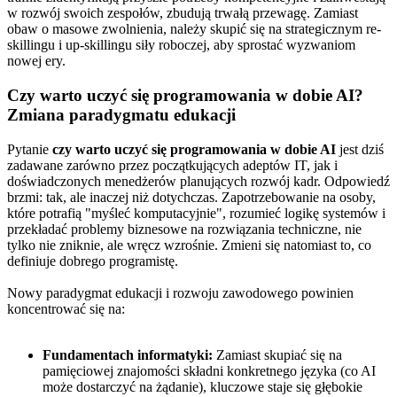
w rozwój swoich zespołów, zbudują trwałą przewagę. Zamiast
obaw o masowe zwolnienia, należy skupić się na strategicznym re-
skillingu i up-skillingu siły roboczej, aby sprostać wyzwaniom
nowej ery.
Czy warto uczyć się programowania w dobie AI?
Zmiana paradygmatu edukacji
Pytanie
czy warto uczyć się programowania w dobie AI
jest dziś
zadawane zarówno przez początkujących adeptów IT, jak i
doświadczonych menedżerów planujących rozwój kadr. Odpowiedź
brzmi: tak, ale inaczej niż dotychczas. Zapotrzebowanie na osoby,
które potrafią "myśleć komputacyjnie", rozumieć logikę systemów i
przekładać problemy biznesowe na rozwiązania techniczne, nie
tylko nie zniknie, ale wręcz wzrośnie. Zmieni się natomiast to, co
definiuje dobrego programistę.
Nowy paradygmat edukacji i rozwoju zawodowego powinien
koncentrować się na:
Fundamentach informatyki:
Zamiast skupiać się na
pamięciowej znajomości składni konkretnego języka (co AI
może dostarczyć na żądanie), kluczowe staje się głębokie