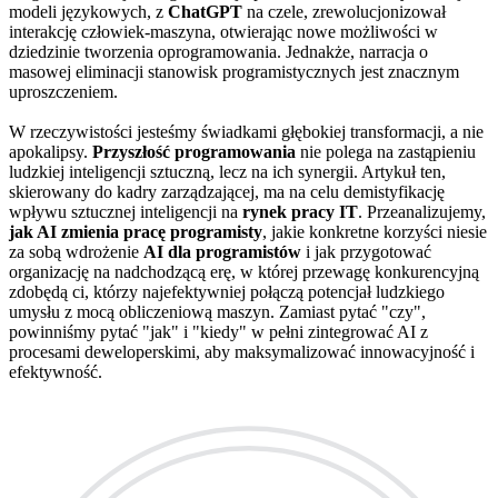
modeli językowych, z
ChatGPT
na czele, zrewolucjonizował
interakcję człowiek-maszyna, otwierając nowe możliwości w
dziedzinie tworzenia oprogramowania. Jednakże, narracja o
masowej eliminacji stanowisk programistycznych jest znacznym
uproszczeniem.
W rzeczywistości jesteśmy świadkami głębokiej transformacji, a nie
apokalipsy.
Przyszłość programowania
nie polega na zastąpieniu
ludzkiej inteligencji sztuczną, lecz na ich synergii. Artykuł ten,
skierowany do kadry zarządzającej, ma na celu demistyfikację
wpływu sztucznej inteligencji na
rynek pracy IT
. Przeanalizujemy,
jak AI zmienia pracę programisty
, jakie konkretne korzyści niesie
za sobą wdrożenie
AI dla programistów
i jak przygotować
organizację na nadchodzącą erę, w której przewagę konkurencyjną
zdobędą ci, którzy najefektywniej połączą potencjał ludzkiego
umysłu z mocą obliczeniową maszyn. Zamiast pytać "czy",
powinniśmy pytać "jak" i "kiedy" w pełni zintegrować AI z
procesami deweloperskimi, aby maksymalizować innowacyjność i
efektywność.