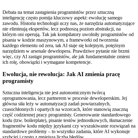
Debata na temat zastąpienia programistów przez sztuczną
inteligencję często pomija kluczowy aspekt: ewolucję samego
zawodu. Historia technologii uczy nas, że narzędzia automatyzujące
nie eliminują ekspertów, lecz podnoszą poziom abstrakcji, na
którym oni operują. Tak jak kompilatory uwolniły programistów od
pisania w kodzie maszynowym, a frameworki od tworzenia
każdego elementu od zera, tak AI staje się kolejnym, potężnym
narzędziem w arsenale dewelopera. Prawdziwe pytanie nie brzmi
więc, czy AI zastąpi programistów, ale jak fundamentalnie zmieni
ich rolę, obowiązki i wymagane kompetencje.
Ewolucja, nie rewolucja: Jak AI zmienia pracę
programisty
Sztuczna inteligencja nie jest autonomicznym twórcą
oprogramowania, lecz partnerem w procesie deweloperskim. Jej
główna siła leży w automatyzacji zadań powtarzalnych,
czasochłonnych i opartych na wzorcach, które stanowią znaczną
część codziennej pracy programisty. Generowanie standardowego
kodu (tzw. boilerplate), pisanie testów jednostkowych, tłumaczenie
fragmentów kodu między językami czy wyszukiwanie rozwiązań na
standardowe problemy – to wszystko zadania, które AI wykonuje
szybciej i często z mniejszą liczbą błędów.