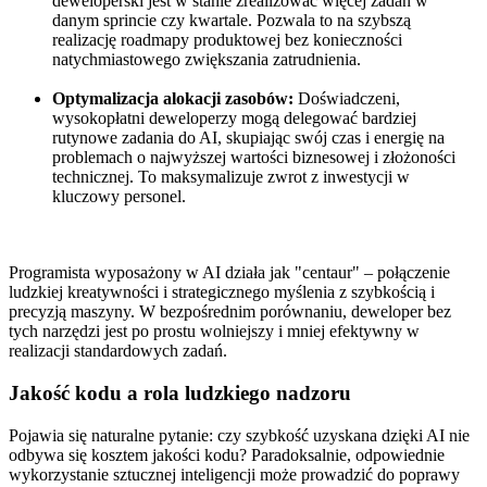
deweloperski jest w stanie zrealizować więcej zadań w
danym sprincie czy kwartale. Pozwala to na szybszą
realizację roadmapy produktowej bez konieczności
natychmiastowego zwiększania zatrudnienia.
Optymalizacja alokacji zasobów:
Doświadczeni,
wysokopłatni deweloperzy mogą delegować bardziej
rutynowe zadania do AI, skupiając swój czas i energię na
problemach o najwyższej wartości biznesowej i złożoności
technicznej. To maksymalizuje zwrot z inwestycji w
kluczowy personel.
Programista wyposażony w AI działa jak "centaur" – połączenie
ludzkiej kreatywności i strategicznego myślenia z szybkością i
precyzją maszyny. W bezpośrednim porównaniu, deweloper bez
tych narzędzi jest po prostu wolniejszy i mniej efektywny w
realizacji standardowych zadań.
Jakość kodu a rola ludzkiego nadzoru
Pojawia się naturalne pytanie: czy szybkość uzyskana dzięki AI nie
odbywa się kosztem jakości kodu? Paradoksalnie, odpowiednie
wykorzystanie sztucznej inteligencji może prowadzić do poprawy