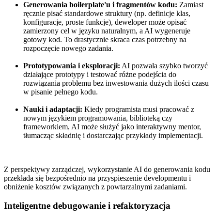
Generowania boilerplate'u i fragmentów kodu:
Zamiast
ręcznie pisać standardowe struktury (np. definicje klas,
konfiguracje, proste funkcje), deweloper może opisać
zamierzony cel w języku naturalnym, a AI wygeneruje
gotowy kod. To drastycznie skraca czas potrzebny na
rozpoczęcie nowego zadania.
Prototypowania i eksploracji:
AI pozwala szybko tworzyć
działające prototypy i testować różne podejścia do
rozwiązania problemu bez inwestowania dużych ilości czasu
w pisanie pełnego kodu.
Nauki i adaptacji:
Kiedy programista musi pracować z
nowym językiem programowania, biblioteką czy
frameworkiem, AI może służyć jako interaktywny mentor,
tłumacząc składnię i dostarczając przykłady implementacji.
Z perspektywy zarządczej, wykorzystanie AI do generowania kodu
przekłada się bezpośrednio na przyspieszenie developmentu i
obniżenie kosztów związanych z powtarzalnymi zadaniami.
Inteligentne debugowanie i refaktoryzacja