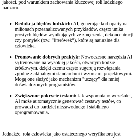
jakości, pod warunkiem zachowania kluczowej roli ludzkiego
nadzoru.
Redukcja błędów ludzkich:
AI, generując kod oparty na
milionach przeanalizowanych przykładów, często unika
prostych błędów wynikających ze zmęczenia, dekoncentracji
czy pomyłek (tzw. "literówek"), które są naturalne dla
człowieka.
Promowanie dobrych praktyk:
Nowoczesne narzędzia AI
są trenowane na wysokiej jakości, otwartym kodzie
źródłowym, dzięki czemu często sugerują rozwiązania
zgodne z aktualnymi standardami i wzorcami projektowymi.
Mogą one służyć jako mechanizm "uczący" dla mniej
doświadczonych programistów.
Zwiększone pokrycie testami:
Jak wspomniano wcześniej,
AI może automatycznie generować zestawy testów, co
prowadzi do bardziej niezawodnego i stabilnego
oprogramowania.
Jednakże, rola człowieka jako ostatecznego weryfikatora jest