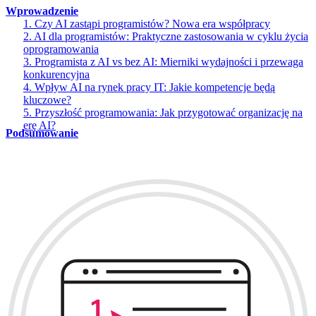
Wprowadzenie
1. Czy AI zastąpi programistów? Nowa era współpracy
2. AI dla programistów: Praktyczne zastosowania w cyklu życia
oprogramowania
3. Programista z AI vs bez AI: Mierniki wydajności i przewaga
konkurencyjna
4. Wpływ AI na rynek pracy IT: Jakie kompetencje będą
kluczowe?
5. Przyszłość programowania: Jak przygotować organizację na
erę AI?
Podsumowanie