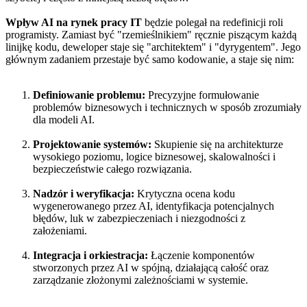
Wpływ AI na rynek pracy IT
będzie polegał na redefinicji roli
programisty. Zamiast być "rzemieślnikiem" ręcznie piszącym każdą
linijkę kodu, deweloper staje się "architektem" i "dyrygentem". Jego
głównym zadaniem przestaje być samo kodowanie, a staje się nim:
Definiowanie problemu:
Precyzyjne formułowanie
problemów biznesowych i technicznych w sposób zrozumiały
dla modeli AI.
Projektowanie systemów:
Skupienie się na architekturze
wysokiego poziomu, logice biznesowej, skalowalności i
bezpieczeństwie całego rozwiązania.
Nadzór i weryfikacja:
Krytyczna ocena kodu
wygenerowanego przez AI, identyfikacja potencjalnych
błędów, luk w zabezpieczeniach i niezgodności z
założeniami.
Integracja i orkiestracja:
Łączenie komponentów
stworzonych przez AI w spójną, działającą całość oraz
zarządzanie złożonymi zależnościami w systemie.